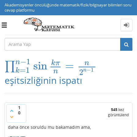
Akademisyenler öncülüğünde matematik/fizik/bilgisayar bilimleri soru
cevap platformu
Toggle
navigation
−
1
n
k
π
n
sin
=
∏
∏
k
=
1
n
−
1
sin
k
π
n
=
n
2
n
−
1
=
1
−
1
k
2
n
n
eşitsizliğinin ispatı
1
545
kez
0
görüntülendi
daha önce soruldu mu bakamadım ama,