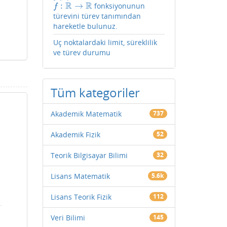
R
R
:
→
fonksiyonunun
f
:
R
→
R
f
türevini türev tanımından
hareketle bulunuz.
Uç noktalardaki limit, süreklilik
ve türev durumu
Tüm kategoriler
Akademik Matematik
737
Akademik Fizik
52
Teorik Bilgisayar Bilimi
32
Lisans Matematik
5.6k
Lisans Teorik Fizik
112
Veri Bilimi
145