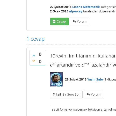
27 Şubat 2015
Lisans Matematik
kategorisi
2 Ocak 2025
alpercay
tarafından
düzenlendi
Cevap
Yorum
1
cevap
0
Türevin limit tanımını kullanar
0
−
x
x
artandır ve
azalandır ve
e
x
e
−
x
e
e
28 Şubat 2015
Yasin Şale
(
1.4k
pua
Ilgili Bir Soru Sor
Yorum
sabit fonksiyon seçersek foksiyon artan olma