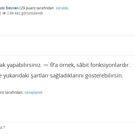
nde
Devran
(
29
puan)
tarafından
soruldu
|
2.6k
kez görüntülendi
=
0
ak yapabilirsiniz.
'a örnek, sâbit fonksiyonlardır.
=
0
 yukarıdaki şartları sağladıklarını gösterebilirsin.
n)
tarafından
cevaplandı
z ?