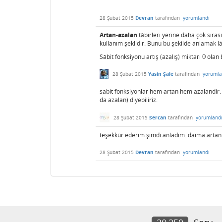
28 Şubat 2015
Devran
tarafından
yorumlandı
Artan-azalan
tâbirleri yerine daha çok sıras
kullanım şeklidir. Bunu bu şekilde anlamak 
Sâbit fonksiyonu artış (azalış) miktarı
0
olan b
0
28 Şubat 2015
Yasin Şale
tarafından
yorumla
sabit fonksiyonlar hem artan hem azalandir
da azalan) diyebiliriz.
28 Şubat 2015
Sercan
tarafından
yorumland
teşekkür ederim şimdi anladım. daima arta
28 Şubat 2015
Devran
tarafından
yorumlandı