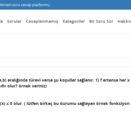
limleri soru cevap platformu
fa
Sorular
Cevaplanmamış
Kategoriler
Bir Soru Sor
Hakkı
.b) aralığında türevi varsa şu koşullar sağlanır.
1) f artansa her x
sıfır olur? örnek veriniz)
'(x)
≤ 0 olur. ( lütfen birkaç bu durumu sağlayan örnek fonksiyon