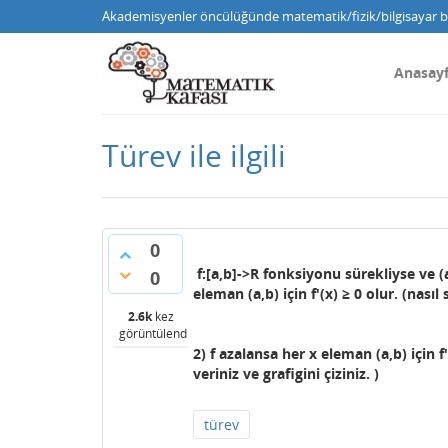
Akademisyenler öncülüğünde matematik/fizik/bilgisayar bi
Anasay
Türev ile ilgili
0
f:[a,b]->R fonksiyonu sürekliyse ve (a
0
eleman (a,b) için f'(x)
≥ 0 olur. (nasıl 
2.6k
kez
görüntülendi
2) f azalansa her x eleman (a,b) için f
veriniz ve grafigini çiziniz. )
türev