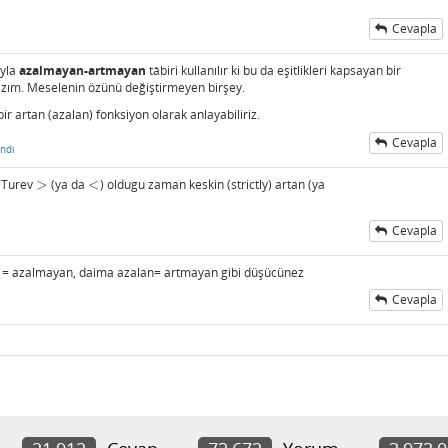
Cevapla
ıyla
azalmayan-artmayan
tâbiri kullanılır ki bu da eşitlikleri kapsayan bir
lâzım. Meselenin özünü değiştirmeyen birşey.
ir artan (azalan) fonksiyon olarak anlayabiliriz.
Cevapla
ndı
. Turev
>
(ya da
<
) oldugu zaman keskin (strictly) artan (ya
>
<
Cevapla
ı
n = azalmayan, daima azalan= artmayan gibi düşücünez
Cevapla