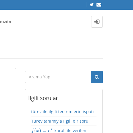
mızda
İlgili sorular
türev ile ilgili teoremlerin ispatı
Türev tanımıyla ilgili bir soru
(
)
=
x
kuralı ile verilen
f
(
x
)
=
e
x
f
x
e