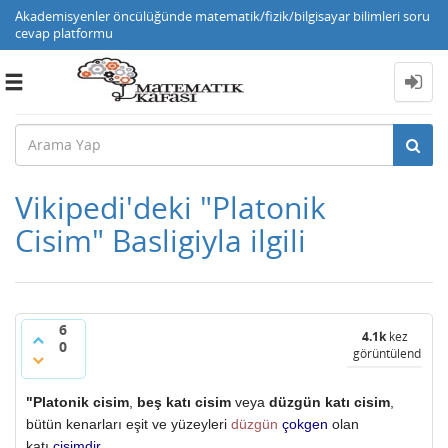
Akademisyenler öncülüğünde matematik/fizik/bilgisayar bilimleri soru
cevap platformu
Toggle
navigation
Vikipedi'deki "Platonik
Cisim" Basligiyla ilgili
6
4.1k
kez
0
görüntülendi
"Platonik cisim
,
beş katı cisim
veya
düzgün katı cisim
,
bütün kenarları eşit ve yüzeyleri
düzgün
çokgen
olan
katı
cisimdir
.