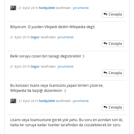
21 Eylül 2015
funky2000
tarafından
yorumlandı
Cevapla
Biliyorum. O yuzden Vikipedi dedim Wikipedia degil.
21 Eylül 2015
Ozgur
tarafından
yorumlandı
Cevapla
Belki soruyu cozen biri taslagi degistirebilir :)
21 Eylül 2015
Ozgur
tarafından
yorumlandı
Cevapla
Bu konuları lisans veya lisansüstü yapan birileri çözerse,
Wikipedia'da başlığı düzenlesin. :)
21 Eylül 2015
funky2000
tarafından
yorumlandı
Cevapla
Lisans veya lisansustune gerek yok yahu. Bu soru en azindan son iki,
hatta bir soruya kadar liseliler tarafindan da cozulebilecek bir soru.