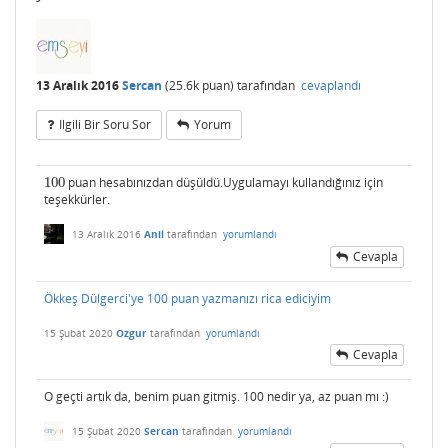
13 Aralık 2016
Sercan
(
25.6k
puan)
tarafından
cevaplandı
Ilgili Bir Soru Sor
Yorum
100
puan hesabınızdan düşüldü.Uygulamayı kullandığınız için
100
teşekkürler.
13 Aralık 2016
Anil
tarafından
yorumlandı
Cevapla
Ökkeş Dülgerci'ye 100 puan yazmanızı rica ediciyim
15 Şubat 2020
Ozgur
tarafından
yorumlandı
Cevapla
O geçti artık da, benim puan gitmiş. 100 nedir ya, az puan mı :)
15 Şubat 2020
Sercan
tarafından
yorumlandı