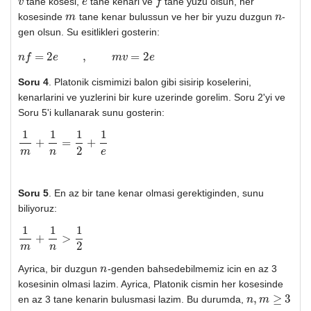
tane kosesi,
tane kenari ve
tane yuzu olsun, her
v
v
e
e
f
f
kosesinde
tane kenar bulussun ve her bir yuzu duzgun
-
m
m
n
n
gen olsun. Su esitlikleri gosterin:
=
2
,
=
2
n
f
e
n
f
=
2
e
,
m
v
=
2
e
m
v
e
Soru 4
. Platonik cismimizi balon gibi sisirip koselerini,
kenarlarini ve yuzlerini bir kure uzerinde gorelim. Soru 2'yi ve
Soru 5'i kullanarak sunu gosterin:
1
1
1
1
+
=
+
1
m
+
1
n
=
1
2
+
1
e
2
m
n
e
Soru 5
. En az bir tane kenar olmasi gerektiginden, sunu
biliyoruz:
1
1
1
+
>
1
m
+
1
n
>
1
2
2
m
n
Ayrica, bir duzgun
-genden bahsedebilmemiz icin en az 3
n
n
kosesinin olmasi lazim. Ayrica, Platonik cismin her kosesinde
,
≥
3
en az 3 tane kenarin bulusmasi lazim. Bu durumda,
n
n
,
m
m
≥
3