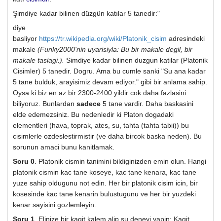
Şimdiye kadar bilinen düzgün katılar 5 tanedir:"
diye
basliyor
https://tr.wikipedia.org/wiki/Platonik_cisim
adresindeki
makale
(Funky2000'nin uyarisiyla: Bu bir makale degil, bir
makale taslagi.).
Simdiye kadar bilinen duzgun katilar (Platonik
Cisimler) 5 tanedir. Dogru. Ama bu cumle sanki "Su ana kadar
5 tane bulduk, arayisimiz devam ediyor." gibi bir anlama sahip.
Oysa ki biz en az bir 2300-2400 yildir cok daha fazlasini
biliyoruz. Bunlardan
sadece
5 tane vardir. Daha baskasini
elde edemezsiniz. Bu nedenledir ki Platon dogadaki
elementleri (hava, toprak, ates, su, tahta (tahta tabii)) bu
cisimlerle ozdeslestirmistir (ve daha bircok baska neden). Bu
sorunun amaci bunu kanitlamak.
Soru 0
. Platonik cismin tanimini bildiginizden emin olun. Hangi
platonik cismin kac tane koseye, kac tane kenara, kac tane
yuze sahip oldugunu not edin. Her bir platonik cisim icin, bir
kosesinde kac tane kenarin bulustugunu ve her bir yuzdeki
kenar sayisini gozlemleyin.
Soru 1
. Elinize bir kagit kalem alip su deneyi yapin: Kagit