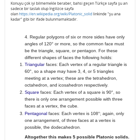
Konuyu çok iyi bilmemekle beraber, bahsi geçen Türkçe sayfa şu an
sadece bir taslak olup İngilizce sayfa
olan
https://en.wikipedia.org/wiki/Platonic_solid
linkinde "şu ana
kadar" gibi bir ifade bulunmamaktadır.
4. Regular polygons of six or more sides have only
angles of 120° or more, so the common face must
be the triangle, square, or pentagon. For these
different shapes of faces the following holds:
Triangular
faces: Each vertex of a regular triangle is
60°, so a shape may have 3, 4, or 5 triangles
meeting at a vertex; these are the tetrahedron,
octahedron, and icosahedron respectively.
Square
faces: Each vertex of a square is 90°, so
there is only one arrangement possible with three
faces at a vertex, the cube.
Pentagonal
faces: Each vertex is 108°; again, only
one arrangement, of three faces at a vertex is
possible, the dodecahedron.
Altogether this makes 5 possible Platonic solids.