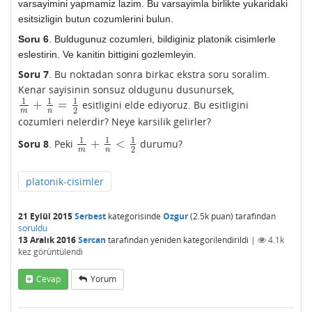
varsayimini yapmamiz lazim. Bu varsayimla birlikte yukaridaki
esitsizligin butun cozumlerini bulun.
Soru 6
. Buldugunuz cozumleri, bildiginiz platonik cisimlerle
eslestirin. Ve kanitin bittigini gozlemleyin.
Soru 7
. Bu noktadan sonra birkac ekstra soru soralim.
Kenar sayisinin sonsuz oldugunu dusunursek,
1
1
1
+
=
esitligini elde ediyoruz. Bu esitligini
1
m
+
1
n
=
1
2
2
m
n
cozumleri nelerdir? Neye karsilik gelirler?
1
1
1
+
<
Soru 8
. Peki
durumu?
1
m
+
1
n
<
1
2
2
m
n
platonik-cisimler
21 Eylül 2015
Serbest
kategorisinde
Ozgur
(
2.5k
puan)
tarafından
soruldu
13 Aralık 2016
Sercan
tarafından
yeniden kategorilendirildi
|
4.1k
kez görüntülendi
Cevap
Yorum