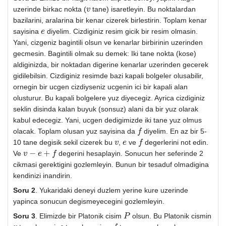
uzerinde birkac nokta (
tane) isaretleyin. Bu noktalardan
v
v
bazilarini, aralarina bir kenar cizerek birlestirin. Toplam kenar
sayisina
diyelim. Cizdiginiz resim gicik bir resim olmasin.
e
e
Yani, cizgeniz bagintili olsun ve kenarlar birbirinin uzerinden
gecmesin. Bagintili olmak su demek: Iki tane nokta (kose)
aldiginizda, bir noktadan digerine kenarlar uzerinden gecerek
gidilebilsin. Cizdiginiz resimde bazi kapali bolgeler olusabilir,
ornegin bir ucgen cizdiyseniz ucgenin ici bir kapali alan
olusturur. Bu kapali bolgelere yuz diyecegiz. Ayrica cizdiginiz
seklin disinda kalan buyuk (sonsuz) alani da bir yuz olarak
kabul edecegiz. Yani, ucgen dedigimizde iki tane yuz olmus
olacak. Toplam olusan yuz sayisina da
diyelim. En az bir 5-
f
f
10 tane degisik sekil cizerek bu
,
ve
degerlerini not edin.
v
v
e
e
f
f
−
+
Ve
degerini hesaplayin. Sonucun her seferinde 2
v
v
−
e
+
e
f
f
cikmasi gerektigini gozlemleyin. Bunun bir tesaduf olmadigina
kendinizi inandirin.
Soru 2
. Yukaridaki deneyi duzlem yerine kure uzerinde
yapinca sonucun degismeyecegini gozlemleyin.
Soru 3
. Elimizde bir Platonik cisim
olsun. Bu Platonik cismin
P
P