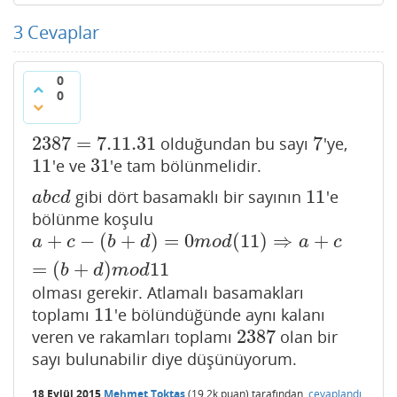
3
Cevaplar
0
0
2387
=
7.11.31
7
olduğundan bu sayı
'ye,
2387
=
7.11.31
7
11
31
'e ve
'e tam bölünmelidir.
11
31
11
gibi dört basamaklı bir sayının
'e
a
b
c
d
11
a
b
c
d
bölünme koşulu
+
−
(
+
)
=
0
(
11
)
⇒
+
a
+
c
−
(
b
+
d
)
=
0
m
o
d
(
11
)
⇒
a
+
c
=
(
b
+
d
)
m
o
d
11
a
c
b
d
m
o
d
a
c
=
(
+
)
11
b
d
m
o
d
olması gerekir. Atlamalı basamakları
11
toplamı
'e bölündüğünde aynı kalanı
11
2387
veren ve rakamları toplamı
olan bir
2387
sayı bulunabilir diye düşünüyorum.
18 Eylül 2015
Mehmet Toktaş
(
19.2k
puan)
tarafından
cevaplandı