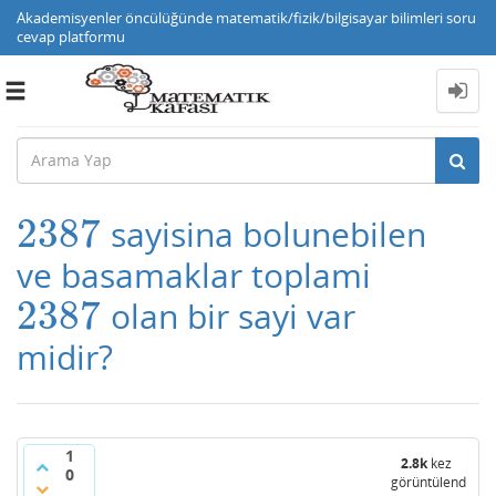
Akademisyenler öncülüğünde matematik/fizik/bilgisayar bilimleri soru
cevap platformu
Toggle
navigation
2387
sayisina bolunebilen
2387
ve basamaklar toplami
2387
olan bir sayi var
2387
midir?
1
2.8k
kez
0
görüntülendi