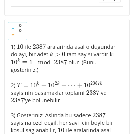
0
0
10
2387
1)
ile
aralarinda asal oldugundan
10
2387
>
0
dolayi, bir adet
tam sayisi vardir ki
k
>
0
k
10
≡
1
mod
2387
k
olur. (Bunu
10
k
≡
1
mod
2387
gosteriniz.)
2
2387
=
10
+
10
+
⋯
+
10
k
k
k
2)
T
=
10
k
+
10
2
k
+
⋯
+
10
2387
k
T
2387
sayisinin basamaklar toplami
ve
2387
2387
'ye bolunebilir.
2387
2387
3) Gosteriniz: Aslinda bu sadece
2387
sayisina ozel degil, her sayi icin boyle bir
10
kosul saglanabilir,
ile aralarinda asal
10