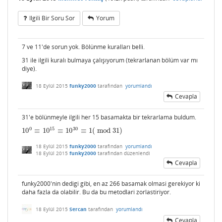
Ilgili Bir Soru Sor
Yorum
7 ve 11'de sorun yok. Bölünme kuralları belli.
31 ile ilgili kuralı bulmaya çalışıyorum (tekrarlanan bölüm var mı
diye).
18 Eylül 2015
funky2000
tarafından
yorumlandı
Cevapla
31'e bölünmeyle ilgili her 15 basamakta bir tekrarlama buldum.
0
15
30
10
≡
10
≡
10
≡
1
(
mod
31
)
10
0
≡
10
15
≡
10
30
≡
1
(
mod
31
)
18 Eylül 2015
funky2000
tarafından
yorumlandı
18 Eylül 2015
funky2000
tarafından
düzenlendi
Cevapla
funky2000'nin dedigi gibi, en az 266 basamak olmasi gerekiyor ki
daha fazla da olabilir. Bu da bu metodlari zorlastiriyor.
18 Eylül 2015
Sercan
tarafından
yorumlandı
Cevapla