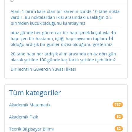
Alanı 1 birim kare olan bir karenin içinde 10 tane nokta
vardır. Bu noktalardan ikisi arasındaki uzaklığın 0.5
birimden küçük olduğunu kanıtlayınız
45
otuz günde her gün en az bir hap içmek koşuluyla
45
14
hap içen bir hastanın, içtiği hap sayısının toplam
14
olduğu ardışık bir günler dizisi olduğunu gösteriniz.
20 tane hapı her ardışık alım arasında en az dört gün
olacak şekilde 100 günde kaç farklı şekilde içebilirim?
Dirilecht'in Güvercin Yuvası İlkesi
Tüm kategoriler
Akademik Matematik
737
Akademik Fizik
52
Teorik Bilgisayar Bilimi
32