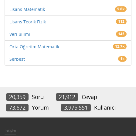
Lisans Matematik
5.6k
Lisans Teorik Fizik
112
Veri Bilimi
145
Orta Öğretim Matematik
12.7k
Serbest
1k
20,359
Soru
21,912
Cevap
73,672
Yorum
3,975,551
Kullanıcı
İletişim