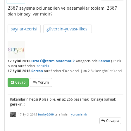
2387
2387
sayisina bolunebilen ve basamaklar toplami
2387
2387
olan bir sayi var midir?
sayılar-teorisi
güvercin-yuvası-ilkesi
17 Eylül 2015
Orta Öğretim Matematik
kategorisinde
Sercan
(
25.6k
puan)
tarafından
soruldu
17 Eylül 2015
Sercan
tarafından
düzenlendi
|
2.8k
kez görüntülendi
Cevap
Yorum
Rakamların hepsi 9 olsa bile, en az 266 basamaklı bir sayı bulmak
gerekir. :)
17 Eylül 2015
funky2000
tarafından
yorumlandı
Cevapla