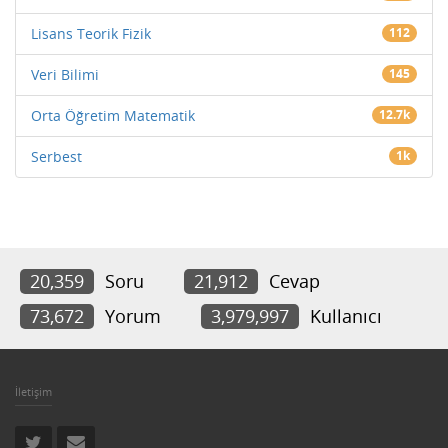
Lisans Teorik Fizik
112
Veri Bilimi
145
Orta Öğretim Matematik
12.7k
Serbest
1k
20,359
Soru
21,912
Cevap
73,672
Yorum
3,979,997
Kullanıcı
İletişim