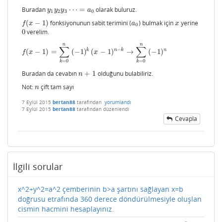
Buradan
⋯
=
olarak buluruz.
y
1
y
2
y
3
⋯
=
a
0
y
y
y
a
1
2
3
0
(
−
1
)
fonksiyonunun sabit terimini (
) bulmak için
yerine
f
(
x
−
1
)
a
0
x
f
x
a
x
0
0
verelim.
0
n
n
∑
∑
−
k
n
k
n
(
−
1
)
=
(
−
1
)
(
−
1
)
→
(
−
1
)
f
(
x
−
1
)
=
∑
k
=
0
n
(
−
1
)
k
(
x
−
1
)
n
−
k
→
∑
k
=
0
n
(
−
1
)
n
f
x
x
=
0
=
0
k
k
Buradan da cevabın
+
1
olduğunu bulabiliriz.
n
+
1
n
Not:
çift tam sayı
n
n
7 Eylül 2015
bertan88
tarafından
yorumlandı
7 Eylül 2015
bertan88
tarafından
düzenlendi
Cevapla
İlgili sorular
x^2+y^2=a^2 çemberinin b>a şartını sağlayan x=b
doğrusu etrafında 360 derece döndürülmesiyle oluşlan
cismin hacmini hesaplayınız.