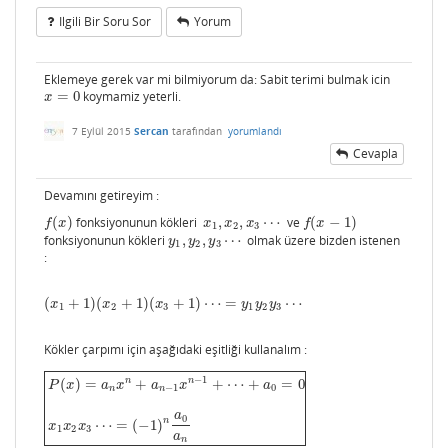
Ilgili Bir Soru Sor
Yorum
Eklemeye gerek var mi bilmiyorum da: Sabit terimi bulmak icin
=
0
koymamiz yeterli.
x
=
0
x
7 Eylül 2015
Sercan
tarafından
yorumlandı
Cevapla
Devamını getireyim :
(
)
fonksiyonunun kökleri
,
,
⋯
ve
(
−
1
)
f
(
x
)
x
1
,
x
2
,
x
3
⋯
f
(
x
−
1
)
f
x
x
x
x
f
x
1
2
3
fonksiyonunun kökleri
,
,
⋯
olmak üzere bizden istenen
y
1
,
y
2
,
y
3
⋯
y
y
y
1
2
3
:
(
+
1
)
(
+
1
)
(
+
1
)
⋯
=
⋯
(
x
1
+
1
)
(
x
2
+
1
)
(
x
3
+
1
)
⋯
=
y
1
y
2
y
3
⋯
x
x
x
y
y
y
1
2
3
1
2
3
Kökler çarpımı için aşağıdaki eşitliği kullanalım :
−
1
n
n
(
)
=
+
+
⋯
+
=
0
P
(
x
)
=
a
n
x
n
+
a
n
−
1
x
n
−
1
+
⋯
+
a
0
=
0
x
1
x
2
x
3
⋯
=
(
−
1
)
n
a
0
a
n
P
x
a
x
a
x
a
−
1
0
n
n
a
0
n
⋯
=
(
−
1
)
x
x
x
1
2
3
a
n