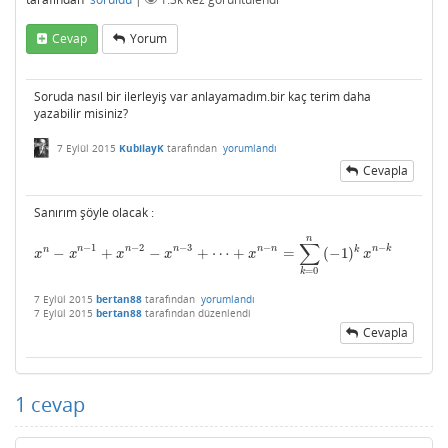
Cevap
Yorum
Soruda nasıl bir ilerleyiş var anlayamadım.bir kaç terim daha
yazabilir misiniz?
7 Eylül 2015
KubilayK
tarafından
yorumlandı
Cevapla
Sanırım şöyle olacak :
n
∑
−
1
−
2
−
3
−
−
n
n
n
n
n
n
k
n
k
−
+
−
+
⋯
+
=
(
−
1
)
x
n
−
x
n
−
1
+
x
n
−
2
−
x
n
−
3
+
⋯
+
x
n
−
n
=
∑
k
=
0
n
(
−
1
)
k
x
n
−
k
x
x
x
x
x
x
=
0
k
7 Eylül 2015
bertan88
tarafından
yorumlandı
7 Eylül 2015
bertan88
tarafından
düzenlendi
Cevapla
1
cevap