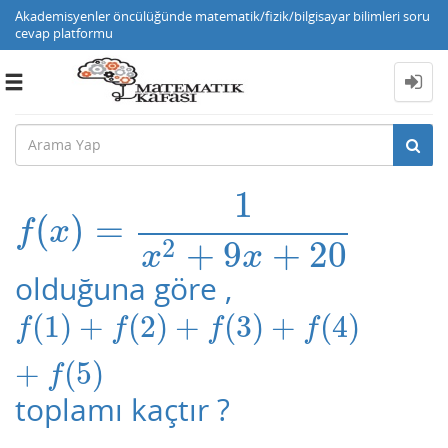
Akademisyenler öncülüğünde matematik/fizik/bilgisayar bilimleri soru
cevap platformu
Toggle
navigation
1
(
)
=
f
(
x
)
=
1
x
2
+
9
x
+
20
f
x
2
+
9
+
20
x
x
olduğuna göre ,
f
(
1
)
+
f
(
2
)
+
f
(
3
)
+
f
(
4
)
+
f
(
5
)
(
1
)
+
(
2
)
+
(
3
)
+
(
4
)
f
f
f
f
+
(
5
)
f
toplamı kaçtır ?