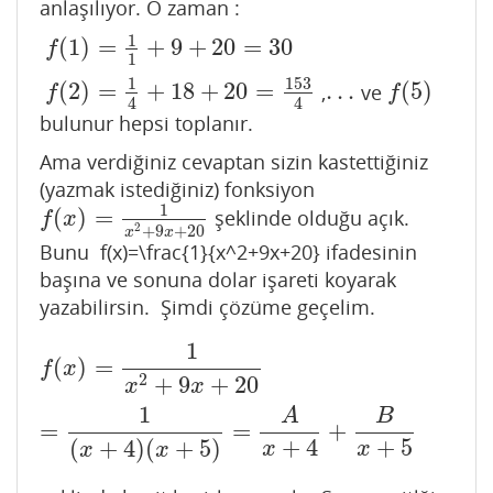
anlaşılıyor. O zaman :
1
(
1
)
=
+
9
+
20
=
30
f
(
1
)
=
1
1
+
9
+
20
=
30
f
1
153
1
(
2
)
=
+
18
+
20
=
…
(
5
)
,
ve
f
(
2
)
=
1
4
+
18
+
20
=
153
4
…
f
(
5
)
f
f
4
4
bulunur hepsi toplanır.
Ama verdiğiniz cevaptan sizin kastettiğiniz
(yazmak istediğiniz) fonksiyon
1
(
)
=
şeklinde olduğu açık.
f
(
x
)
=
1
x
2
+
9
x
+
20
f
x
2
+
9
+
20
x
x
Bunu f(x)=\frac{1}{x^2+9x+20} ifadesinin
başına ve sonuna dolar işareti koyarak
yazabilirsin. Şimdi çözüme geçelim.
1
f
(
x
)
=
1
x
2
+
9
x
+
20
=
1
(
x
+
4
)
(
x
+
5
)
=
A
x
+
4
+
B
x
+
5
(
)
=
f
x
2
+
9
+
20
x
x
1
A
B
=
=
+
+
4
+
5
(
+
4
)
(
+
5
)
x
x
x
x