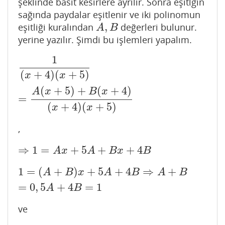
şeklinde basit kesirlere ayrılır. Sonra eşitlğin
sağında paydalar eşitlenir ve iki polinomun
,
eşitliği kuralından
değerleri bulunur.
A
,
B
A
B
yerine yazılır. Şimdi bu işlemleri yapalım.
1
1
(
x
+
4
)
(
x
+
5
)
=
A
(
x
+
5
)
+
B
(
x
+
4
)
(
x
+
4
)
(
x
+
5
)
(
+
4
)
(
+
5
)
x
x
(
+
5
)
+
(
+
4
)
A
x
B
x
=
(
+
4
)
(
+
5
)
x
x
,
⇒
1
=
+
5
+
+
4
⇒
1
=
A
x
+
5
A
+
B
x
+
4
B
A
x
A
B
x
B
1
=
(
+
)
+
5
+
4
⇒
+
1
=
(
A
+
B
)
x
+
5
A
+
4
B
⇒
A
+
B
=
0
,
5
A
+
4
B
=
1
A
B
x
A
B
A
B
=
0
,
5
+
4
=
1
A
B
ve