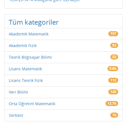
Tüm kategoriler
Akademik Matematik
737
Akademik Fizik
52
Teorik Bilgisayar Bilimi
32
Lisans Matematik
5.6k
Lisans Teorik Fizik
112
Veri Bilimi
145
Orta Öğretim Matematik
12.7k
Serbest
1k