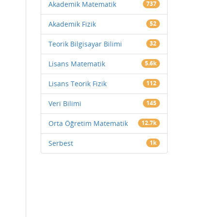
Akademik Matematik
737
Akademik Fizik
52
Teorik Bilgisayar Bilimi
32
Lisans Matematik
5.6k
Lisans Teorik Fizik
112
Veri Bilimi
145
Orta Öğretim Matematik
12.7k
Serbest
1k