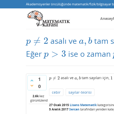
Akademisyenler öncülüğünde matematik/fizik/bilgisayar bi
Anasay
≠
2
,
asalı ve
tam sa
p
≠
2
a
,
b
p
a
b
>
3
Eğer
ise o zaman
p
>
3
p
≠
2
,
1
asalı ve
tam sayıları için,
p
≠
2
a
,
b
1
1
p
a
b
0
cebir
sayılar-teorisi
2.6k
kez
görüntülendi
27 Ocak 2015
Lisans Matematik
kategorisin
5 Aralık 2017
Sercan
tarafından
yeniden kateg