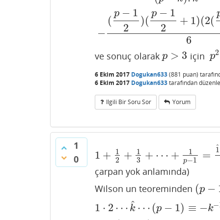
−
1
−
1
p
p
(
)
(
+
1
)
(
2
(
2
2
−
6
2
>
3
ve sonuç olarak
için
p
>
3
p
2
p
p
6 Ekim 2017
Dogukan633
(
881
puan)
tarafı
6 Ekim 2017
Dogukan633
tarafından
düzenle
Ilgili Bir Soru Sor
Yorum
1
^
1
1
1
1
1
+
+
+
⋯
+
=
1
+
1
2
+
1
3
+
⋯
+
1
p
−
1
=
1
^
⋅
2
⋅
3
⋯
(
p
−
0
2
3
−
1
p
çarpan yok anlamında)
(
−
Wilson un teoreminden
(
p
−
1
)
!
p
^
−
1
⋅
2
⋯
⋯
(
−
1
)
≡
−
1
⋅
2
⋯
k
^
⋯
(
p
−
1
)
≡
−
k
−
1
mod
p
k
p
k