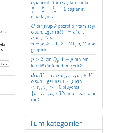
,
pozitif tam sayıları var ki
a
,
b
a
b
1
a
b
+
+
=
1
sağlanır,
a
p
+
b
q
+
1
p
q
=
1
p
q
p
q
ispatlayınız
bir grup
pozitif bir tam sayı
G
k
G
k
(
)
=
n
n
n
olsun. Eğer
,
(
a
b
)
n
=
a
n
b
n
apla
a
b
a
b
,
∈
ve
a
,
b
∈
G
a
b
G
=
,
+
1
,
+
2
için,
abel
n
=
k
,
k
+
1
,
k
+
2
G
n
k
k
k
G
sela
gruptur.
unu
Q
>
2
1
−
için
,
nin bir
p
>
2
Q
p
1
−
p
p
p
p
apla
karekökünü neden içerir?
=
,
…
,
∈
ve
d
i
m
V
=
n
v
1
,
…
,
v
n
∈
V
d
i
m
V
n
v
v
V
1
n
≠
olsun. Eğer her
için
i
≠
j
i
j
<
,
>
=
0
oluyorsa
<
v
i
,
v
j
>=
0
v
v
i
j
{
,
…
,
}
'nin bir bazı olur
{
v
1
,
…
,
v
n
}
V
v
v
V
1
n
mu?
Tüm kategoriler