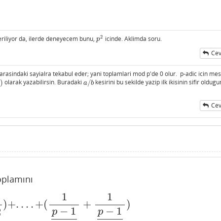
2
riliyor da, ilerde deneyecem bunu,
icinde. Aklimda soru.
p
2
p
Cev
ı
arasindaki sayialra tekabul eder; yani toplamlari mod p'de 0 olur. p-adic icin me
⋯
)
olarak yazabilirsin. Buradaki
/
kesirini bu sekilde yazip ilk ikisinin sifir oldug
a
/
b
a
b
Cev
plamını
1
1
)
+
.
.
.
.
+
(
+
)
1
2
+
1
p
−
1
2
)
−
1
−
1
2
p
p