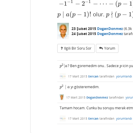
−
1
−
1
−
1
−
2
−
⋯
−
(
−
1
−
1
−
1
−
2
−
1
−
⋯
−
(
p
−
1
)
−
1
≡
−
(
1
+
2
+
p
∤
∣
(
−
1
)
!
(
−
1
olur.
p
∣
a
(
p
−
1
)
!
p
∤
(
p
−
1
)
!
p
a
p
p
p
23 Şubat 2015
DoganDonmez
(
6.3k
24 Şubat 2015
DoganDonmez
taraf
Ilgili Bir Soru Sor
Yorum
2
|
? Ben goremedim onu.. Sadece
icin y
p
2
|
a
p
p
a
p
17 Mart 2015
Sercan
tarafından
yorumlandı
2
∣
yı gösteremedim.
p
2
∣
a
p
a
17 Mart 2015
DoganDonmez
tarafından
yoru
Tamam hocam. Cunku bu soruyu merak etmiyo
17 Mart 2015
Sercan
tarafından
yorumlandı