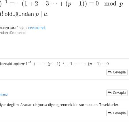
−
1
)
≡
−
(
1
+
2
+
3
⋯
+
(
−
1
)
)
≡
0
mod
3
⋯
+
(
p
−
1
)
)
≡
0
mod
p
p
p
)
!
∣
olduğundan
.
p
∣
a
p
a
puan)
tarafından
cevaplandı
ından
düzenlendi
−
1
−
1
ukardaki toplam:
1
+
⋯
+
(
−
1
)
≡
1
+
⋯
+
(
−
1
)
≡
0
1
−
1
+
⋯
+
(
p
−
1
)
−
1
≡
1
+
⋯
+
(
p
−
1
)
≡
0
p
p
Cevapla
Cevapla
mlandı
r degilim. Aradan cikiyorsa diye ogrenmek icin sormustum. Tesekkurler.
Cevapla