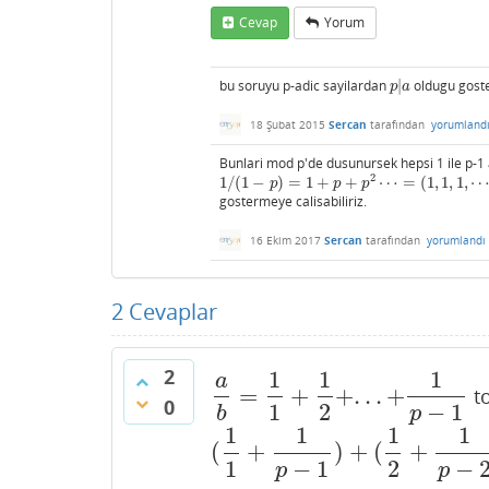
Cevap
Yorum
bu soruyu p-adic sayilardan
|
oldugu goste
p
|
a
p
a
18 Şubat 2015
Sercan
tarafından
yorumland
Bunlari mod p'de dusunursek hepsi 1 ile p-1 
2
1
/
(
1
−
)
=
1
+
+
⋯
=
(
1
,
1
,
1
,
1
/
(
1
−
p
)
=
1
+
p
+
p
2
⋯
=
(
1
,
1
,
1
,
⋯
)
p
p
p
gostermeye calisabiliriz.
16 Ekim 2017
Sercan
tarafından
yorumlandı
2
Cevaplar
2
1
1
1
a
=
+
+
.
.
.
+
to
a
b
=
1
1
+
1
2
+
.
.
.
+
1
p
−
1
0
1
2
−
1
b
p
1
1
1
1
(
+
)
+
(
+
(
1
1
+
1
p
−
1
)
+
(
1
2
+
1
p
−
2
)
+
.
.
.
.
+
(
1
p
−
1
−
1
2
−
p
p