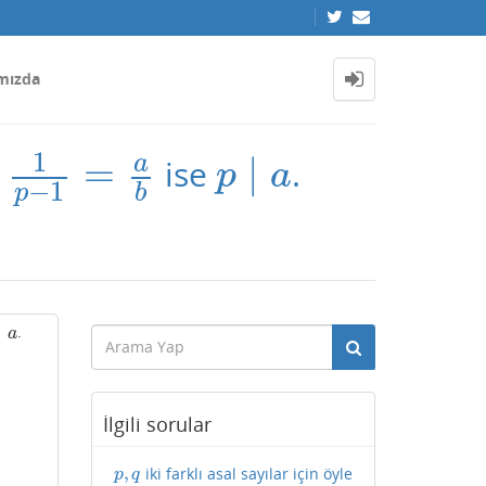
mızda
1
a
=
∣
ise
.
b
p
∣
a
p
a
−
1
p
b
∣
.
a
a
İlgili sorular
,
iki farklı asal sayılar için öyle
p
,
q
p
q