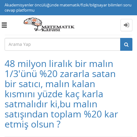
Akademisyenler öncülüğünde matematik/fizik/bilgisayar bilimleri soru
cevap platformu
Toggle
navigation
48 milyon liralık bir malın
1/3'ünü %20 zararla satan
bir satıcı, malın kalan
kısmını yüzde kaç karla
satmalıdır ki,bu malın
satışından toplam %20 kar
etmiş olsun ?