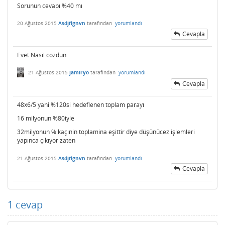
Sorunun cevabı %40 mı
20 Ağustos 2015
Asdjflgnvn
tarafından
yorumlandı
Cevapla
Evet Nasil cozdun
21 Ağustos 2015
jamiryo
tarafından
yorumlandı
Cevapla
48x6/5 yani %120si hedeflenen toplam parayı
16 milyonun %80iyle
32milyonun % kaçınin toplamina eşittir diye düşünücez işlemleri
yapınca çıkıyor zaten
21 Ağustos 2015
Asdjflgnvn
tarafından
yorumlandı
Cevapla
1
cevap