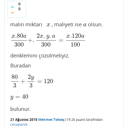
0
0
malın miktarı
, maliyeti ise
olsun.
x
a
x
a
.80
2
.
.
.120
x
a
x
y
a
x
a
+
.
=
x
.80
a
300
+
.
2
x
.
y
.
a
300
=
x
.120
a
100
300
300
100
denklemini çözülmeliyiz.
Buradan
80
2
y
+
=
120
80
3
+
2
y
3
=
120
3
3
=
40
y
=
40
y
bulunur.
21 Ağustos 2015
Mehmet Toktaş
(
19.2k
puan)
tarafından
cevaplandı