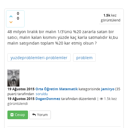
0
1.5k
kez
0
görüntülendi
48 milyon liralık bir malın 1/3'ünü %20 zararla satan bir
satıcı, malın kalan kısmını yüzde kaç karla satmalıdır ki,bu
malın satışından toplam %20 kar etmiş olsun ?
yuzdeproblemleri-problemler
problem
19 Ağustos 2015
Orta Öğretim Matematik
kategorisinde
jamiryo
(
35
puan)
tarafından
soruldu
19 Ağustos 2015
DoganDonmez
tarafından
düzenlendi
|
1.5k
kez
görüntülendi
Cevap
Yorum