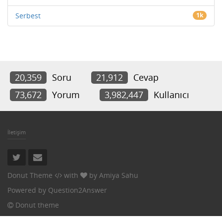
Serbest
1k
20,359
Soru
21,912
Cevap
73,672
Yorum
3,982,447
Kullanıcı
İletişim
Donut Theme
with
by
Amiya Sahu
Powered by
Question2Answer
Donut theme