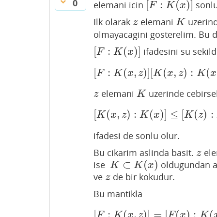
0
[
:
(
)
]
elemani icin
sonlu
[
F
:
K
(
x
)
]
F
K
x
Ilk olarak
elemani
uzerin
z
K
z
K
olmayacagini gosterelim. Bu d
[
:
(
)
]
ifadesini su sekil
[
F
:
K
(
x
)
]
F
K
x
[
:
(
,
)
]
[
(
,
)
:
(
[
F
:
K
(
x
,
z
)
]
[
K
(
x
,
z
)
:
K
(
x
)
]
.
F
K
x
z
K
x
z
K
x
elemani
uzerinde cebirse
z
K
z
K
[
(
,
)
:
(
)
]
≤
[
(
)
:
[
K
(
x
,
z
)
:
K
(
x
)
]
≤
[
K
(
z
)
:
K
]
K
x
z
K
x
K
z
ifadesi de sonlu olur.
Bu cikarim aslinda basit.
ele
z
z
⊂
(
)
ise
oldugundan a
K
⊂
K
(
x
)
K
K
x
ve
de bir kokudur.
z
z
Bu mantikla
[
:
(
,
)
]
=
[
(
)
:
(
[
F
:
K
(
x
,
z
)
]
=
[
F
(
x
)
:
K
(
x
,
z
)
F
K
x
z
F
x
K