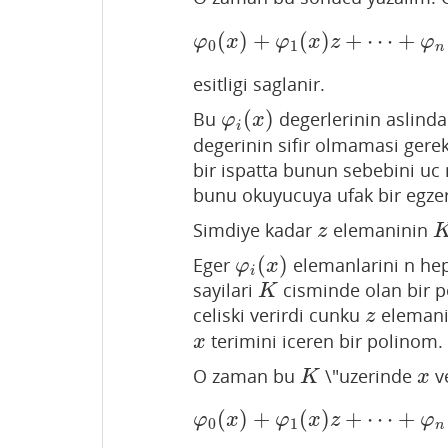
(
)
+
(
)
+
⋯
+
φ
0
(
x
)
+
φ
1
(
x
)
z
+
⋯
+
φ
n
(
x
)
z
φ
x
φ
x
z
φ
0
1
n
esitligi saglanir.
(
)
Bu
degerlerinin aslind
φ
i
(
x
)
φ
x
i
degerinin sifir olmamasi gerekt
bir ispatta bunun sebebini u
bunu okuyucuya ufak bir egzer
Simdiye kadar
elemaninin
z
K
z
(
)
Eger
elemanlarini n he
φ
i
(
x
)
φ
x
i
sayilari
cisminde olan bir p
K
K
celiski verirdi cunku
eleman
z
z
terimini iceren bir polinom.
x
x
O zaman bu
\"uzerinde
v
K
x
K
x
(
)
+
(
)
+
⋯
+
φ
0
(
x
)
+
φ
1
(
x
)
z
+
⋯
+
φ
n
(
x
)
z
n
φ
x
φ
x
z
φ
0
1
n