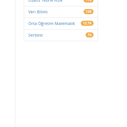
Lisans Teorik Fizik
Veri Bilimi
145
Orta Öğretim Matematik
12.7k
Serbest
1k