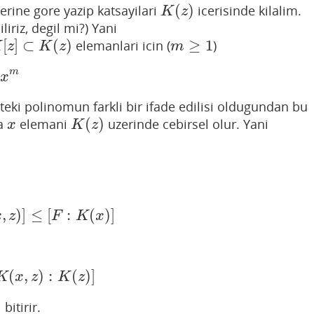
(
)
lerine gore yazip katsayilari
icerisinde kilalim.
K
(
z
)
K
z
riz, degil mi?) Yani
[
]
⊂
(
)
≥
1
elemanlari icin (
)
m
≥
1
K
z
K
z
m
m
)
x
eki polinomun farkli bir ifade edilisi oldugundan bu
(
)
la
elemani
uzerinde cebirsel olur. Yani
x
K
(
z
)
x
K
z
,
)
]
≤
[
:
(
)
]
]
≤
[
F
:
K
(
x
)
]
x
z
F
K
x
(
,
)
:
(
)
]
z
)
:
K
(
z
)
]
K
x
z
K
z
bitirir.