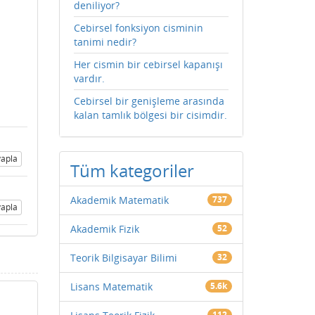
deniliyor?
Cebirsel fonksiyon cisminin
tanimi nedir?
Her cismin bir cebirsel kapanışı
vardır.
Cebirsel bir genişleme arasında
kalan tamlık bölgesi bir cisimdir.
apla
Tüm kategoriler
Akademik Matematik
737
apla
Akademik Fizik
52
Teorik Bilgisayar Bilimi
32
Lisans Matematik
5.6k
112