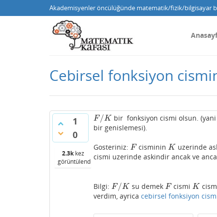
Akademisyenler öncülüğünde matematik/fizik/bilgisayar bi
Anasay
Cebirsel fonksiyon cismi
/
bir fonksiyon cismi olsun. (yan
F
/
K
F
K
1
bir genislemesi).
0
Gosteriniz:
cisminin
uzerinde ask
F
K
F
K
2.3k
kez
cismi uzerinde askindir ancak ve anc
görüntülendi
/
Bilgi:
su demek
cismi
cismi
F
/
K
F
K
F
K
F
K
verdim, ayrica
cebirsel fonksiyon cism