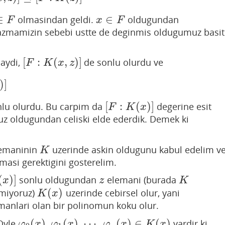
∈
∈
olmasindan geldi.
oldugundan
F
x
∈
F
F
x
F
azmamizin sebebi ustte de deginmis oldugumuz basit
[
:
(
,
)
]
saydi,
de sonlu olurdu ve
[
F
:
K
(
x
,
z
)
]
F
K
x
z
)
]
[
:
(
)
]
nlu olurdu. Bu carpim da
degerine esit
[
F
:
K
(
x
)
]
F
K
x
z oldugundan celiski elde ederdik. Demek ki
emaninin
uzerinde askin oldugunu kabul edelim v
K
K
masi gerektigini gosterelim.
(
)
]
sonlu oldugundan
elemani (burada
z
K
x
z
K
(
)
nmiyoruz)
uzerinde cebirsel olur, yani
K
(
x
)
K
x
manlari olan bir polinomun koku olur.
(
)
,
(
)
,
⋯
,
(
)
∈
(
)
Oyle
vardir ki
φ
0
(
x
)
,
φ
1
(
x
)
,
⋯
,
φ
n
(
x
)
∈
K
(
x
)
φ
x
φ
x
φ
x
K
x