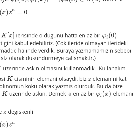
0
1
n
n
(
)
=
0
n
=
0
x
z
[
]
(
0
)
a
ierisinde oldugunu hatta en az bir
K
[
x
]
φ
i
(
0
)
K
x
φ
i
igini kabul edebiliriz. (Cok ileride olmayan ilerideki
c madde halinde verdik. Buraya yazmamamizin sebebi
siz olarak dusundurmeye calismaktir.)
uzerinde askin olmasini kullanmadik. Kullanalim.
K
psi
cisminin elemani olsaydi, biz
elemanini kat
K
z
K
z
olinomun koku olarak yazmis olurduk. Bu da bize
(
)
i
uzerinde askin. Demek ki en az bir
eleman
K
φ
i
(
x
)
K
φ
x
i
e
degiskenli
z
z
n
(
)
x
z