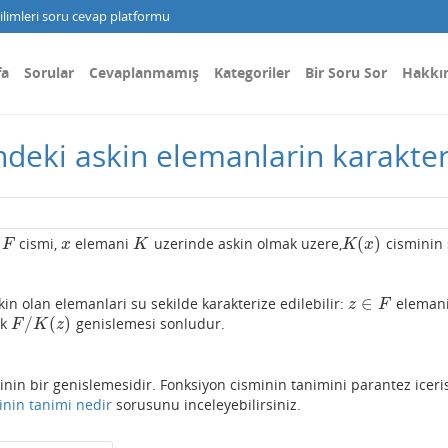
limleri soru cevap platformu
fa
Sorular
Cevaplanmamış
Kategoriler
Bir Soru Sor
Hakkı
ndeki askin elemanlarin karakter
(
)
i
cismi,
elemani
uzerinde askin olmak uzere,
cisminin 
F
x
K
K
(
x
)
F
x
K
K
x
∈
in olan elemanlari su sekilde karakterize edilebilir:
eleman
z
∈
F
z
F
/
(
)
ak
genislemesi sonludur.
F
/
K
(
z
)
F
K
z
nin bir genislemesidir. Fonksiyon cisminin tanimini parantez iceri
inin tanimi nedir
sorusunu inceleyebilirsiniz.