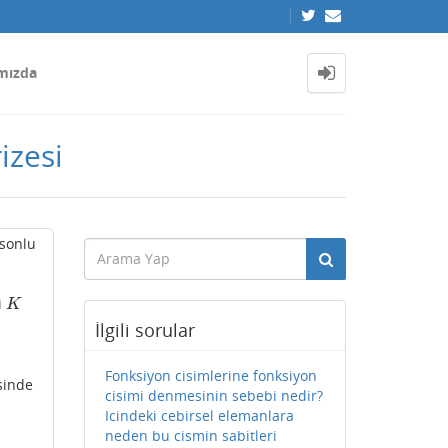
mızda
izesi
sonlu
i
K
K
İlgili sorular
Fonksiyon cisimlerine fonksiyon
sinde
cisimi denmesinin sebebi nedir?
Icindeki cebirsel elemanlara
neden bu cismin sabitleri