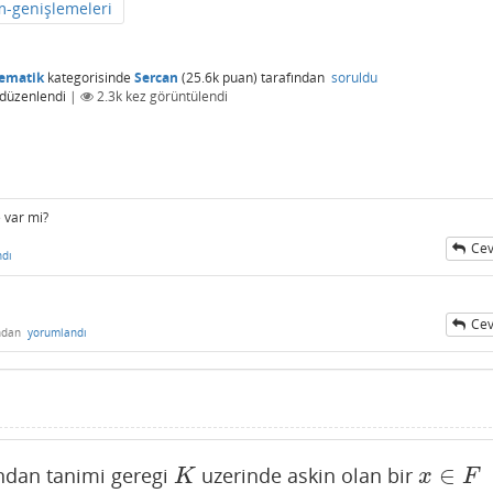
m-genişlemeleri
ematik
kategorisinde
Sercan
(
25.6k
puan)
tarafından
soruldu
düzenlendi
|
2.3k
kez görüntülendi
 var mi?
Cev
ndı
Cev
ından
yorumlandı
∈
ndan tanimi geregi
uzerinde askin olan bir
K
x
∈
F
K
x
F