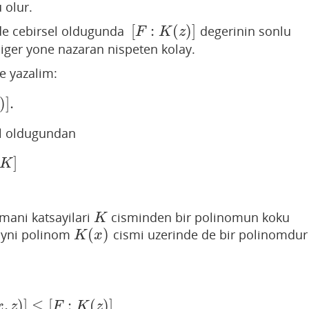
 olur.
[
:
(
)
]
de cebirsel oldugunda
degerinin sonlu
[
F
:
K
(
z
)
]
F
K
z
iger yone nazaran nispeten kolay.
de yazalim:
)
]
.
l oldugundan
]
K
mani katsayilari
cisminden bir polinomun koku
K
K
(
)
yni polinom
cismi uzerinde de bir polinomdur
K
(
x
)
K
x
,
)
]
≤
[
:
(
)
]
]
≤
[
F
:
K
(
z
)
]
x
z
F
K
z