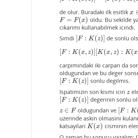
de olur. Buradaki ilk esitlik
x
∈
x
=
(
)
oldu. Bu sekilde y
F
=
F
(
x
)
F
F
x
cikarimi kullanabilmek icindi.
[
:
(
)
]
Simdi
de sonlu ol
[
F
:
K
(
z
)
]
F
K
z
[
:
(
,
)
]
[
(
,
)
:
(
[
F
:
K
(
x
,
z
)
]
[
K
(
x
,
z
)
:
K
(
x
)
]
F
K
x
z
K
x
z
K
x
carpimindaki iki carpan da so
oldugundan ve bu deger sonsu
[
:
(
)
]
sonlu degilmis.
[
F
:
K
(
z
)
]
F
K
z
Ispatimizin son kismi icin
el
z
z
[
:
(
)
]
degerinin sonlu ol
[
F
:
K
(
z
)
]
F
K
z
∈
[
:
oldugundan ve
z
∈
F
[
F
:
K
(
x
)
]
z
F
F
K
uzerinde askin olmasini kula
(
)
katsayilari
cisminin ele
K
(
x
)
K
x
O zaman bu sonucu yazalim: 