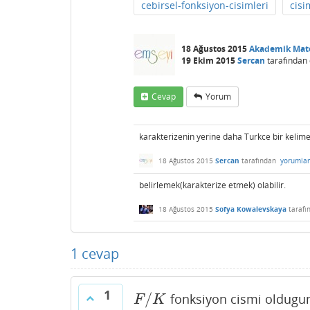
cebirsel-fonksiyon-cisimleri
cisi
18 Ağustos 2015
Akademik Mat
19 Ekim 2015
Sercan
tarafından
Cevap
Yorum
karakterizenin yerine daha Turkce bir kelime
18 Ağustos 2015
Sercan
tarafından
yorumla
belirlemek(karakterize etmek) olabilir.
18 Ağustos 2015
Sofya Kowalevskaya
taraf
1
cevap
1
/
fonksiyon cismi oldugu
F
/
K
F
K