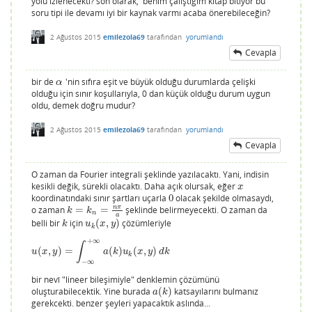
yolu izlenecekti? son olarak, benim çalıştığım kitap bitiyor bu
soru tipi ile devamı iyi bir kaynak varmı acaba önerebileceğin?
2 Ağustos 2015
emilezola69
tarafından
yorumlandı
Cevapla
bir de
'nin sıfıra eşit ve büyük olduğu durumlarda çelişki
α
α
olduğu için sınır koşullarıyla, 0 dan küçük olduğu durum uygun
oldu, demek doğru mudur?
2 Ağustos 2015
emilezola69
tarafından
yorumlandı
Cevapla
O zaman da Fourier integrali şeklinde yazılacaktı. Yani, indisin
kesikli değik, sürekli olacaktı. Daha açık olursak, eğer
x
x
koordinatındaki sınır şartları uçarla
0
olacak şekilde olmasaydı,
0
n
π
o zaman
=
=
şeklinde belirmeyecekti. O zaman da
k
=
k
n
=
n
π
a
k
k
n
a
belli bir
için
(
,
)
çözümleriyle
k
u
k
(
x
,
y
)
k
u
x
y
k
+
∞
∫
(
,
)
=
(
)
(
,
)
u
(
x
,
y
)
=
∫
−
∞
+
∞
a
(
k
)
u
k
(
x
,
y
)
d
k
u
x
y
a
k
u
x
y
d
k
k
−
∞
bir nevî "lineer bileşimiyle" denklemin çözümünü
oluşturabilecektik. Yine burada
(
)
katsayılarını bulmanız
a
(
k
)
a
k
gerekcekti. benzer şeyleri yapacaktık aslında...