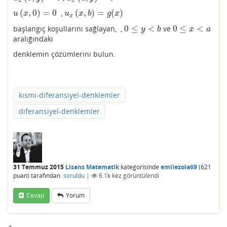
x
x
(
,
0
)
=
0
(
,
)
=
(
)
,
u
(
x
,
0
)
=
0
u
x
(
x
,
b
)
=
g
(
x
)
u
x
u
x
b
g
x
x
0
≤
<
0
≤
<
başlangıç koşullarını sağlayan, ,
ve
0
≤
y
<
b
0
≤
x
<
a
y
b
x
a
aralığındaki
denklemin çözümlerini bulun.
kısmi-diferansiyel-denklemler
diferansiyel-denklemler
31 Temmuz 2015
Lisans Matematik
kategorisinde
emilezola69
(
621
puan)
tarafından
soruldu
|
6.1k
kez görüntülendi
Cevap
Yorum