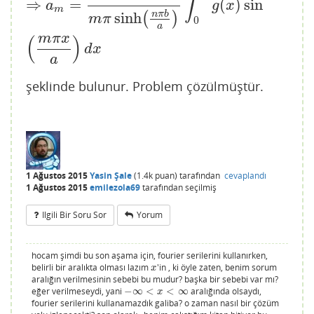
∫
⇒
=
(
)
sin
a
g
x
m
sinh
n
π
b
(
)
m
π
0
a
m
π
x
(
)
d
x
a
şeklinde bulunur. Problem çözülmüştür.
1 Ağustos 2015
Yasin Şale
(
1.4k
puan)
tarafından
cevaplandı
1 Ağustos 2015
emilezola69
tarafından
seçilmiş
Ilgili Bir Soru Sor
Yorum
hocam şimdi bu son aşama için, fourier serilerini kullanırken,
belirli bir aralıkta olması lazım
'in , ki öyle zaten, benim sorum
x
x
aralığın verilmesinin sebebi bu mudur? başka bir sebebi var mı?
eğer verilmeseydi, yani
−
∞
<
<
∞
aralığında olsaydı,
−
∞
<
x
<
∞
x
fourier serilerini kullanamazdık galiba? o zaman nasıl bir çözüm