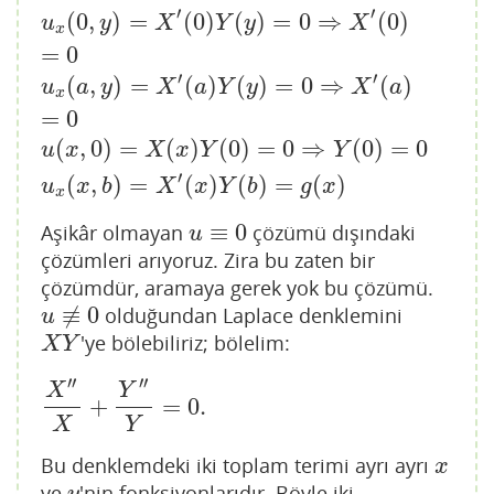
′
′
(
0
,
)
=
(
0
)
(
)
=
0
⇒
(
0
)
u
x
(
0
,
y
)
=
X
′
(
0
)
Y
(
y
)
=
0
⇒
X
′
(
0
)
=
0
u
x
(
a
,
y
)
=
X
′
(
a
)
Y
(
y
)
=
0
⇒
X
′
(
a
)
u
y
X
Y
y
X
x
=
0
′
′
(
,
)
=
(
)
(
)
=
0
⇒
(
)
u
a
y
X
a
Y
y
X
a
x
=
0
(
,
0
)
=
(
)
(
0
)
=
0
⇒
(
0
)
=
0
u
x
X
x
Y
Y
′
(
,
)
=
(
)
(
)
=
(
)
u
x
b
X
x
Y
b
g
x
x
≡
0
Aşikâr olmayan
çözümü dışındaki
u
≡
0
u
çözümleri arıyoruz. Zira bu zaten bir
çözümdür, aramaya gerek yok bu çözümü.
≢
0
olduğundan Laplace denklemini
u
≢
0
u
'ye bölebiliriz; bölelim:
X
Y
X
Y
′′
′′
X
Y
+
=
0.
X
″
X
+
Y
″
Y
=
0.
X
Y
Bu denklemdeki iki toplam terimi ayrı ayrı
x
x
ve
'nin fonksiyonlarıdır. Böyle iki
y