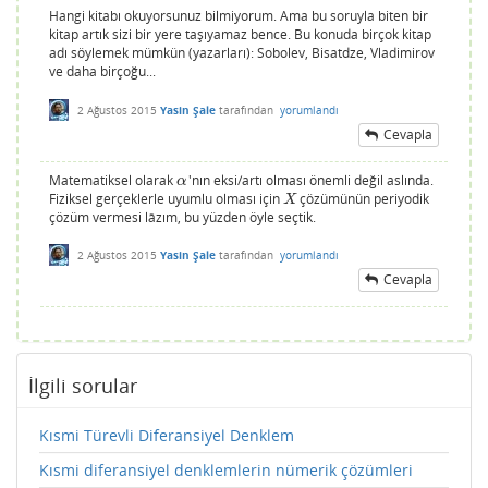
Hangi kitabı okuyorsunuz bilmiyorum. Ama bu soruyla biten bir
kitap artık sizi bir yere taşıyamaz bence. Bu konuda birçok kitap
adı söylemek mümkün (yazarları): Sobolev, Bisatdze, Vladimirov
ve daha birçoğu...
2 Ağustos 2015
Yasin Şale
tarafından
yorumlandı
Cevapla
Matematiksel olarak
'nın eksi/artı olması önemli değil aslında.
α
α
Fiziksel gerçeklerle uyumlu olması için
çözümünün periyodik
X
X
çözüm vermesi lâzım, bu yüzden öyle seçtik.
2 Ağustos 2015
Yasin Şale
tarafından
yorumlandı
Cevapla
İlgili sorular
Kısmi Türevli Diferansiyel Denklem
Kısmi diferansiyel denklemlerin nümerik çözümleri