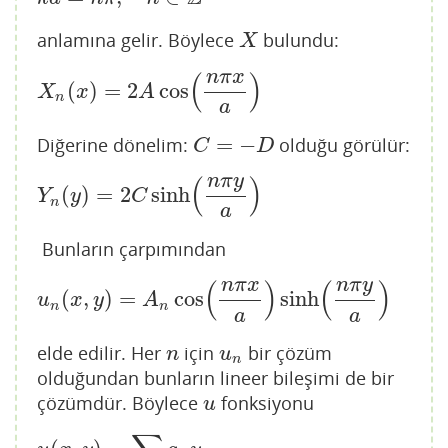
anlamına gelir. Böylece
bulundu:
X
X
n
π
x
(
)
(
)
=
2
cos
X
n
(
x
)
=
2
A
cos
(
n
π
x
a
)
X
x
A
n
a
=
−
Diğerine dönelim:
olduğu görülür:
C
=
−
D
C
D
n
π
y
(
)
(
)
=
2
sinh
Y
n
(
y
)
=
2
C
sinh
(
n
π
y
a
)
Y
y
C
n
a
Bunların çarpımından
n
π
x
n
π
y
(
)
(
)
(
,
)
=
cos
sinh
u
n
(
x
,
y
)
=
A
n
cos
(
n
π
x
a
)
sinh
(
n
π
y
a
)
u
x
y
A
n
n
a
a
elde edilir. Her
için
bir çözüm
n
u
n
n
u
n
olduğundan bunların lineer bileşimi de bir
çözümdür. Böylece
fonksiyonu
u
u