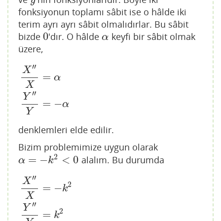
y
fonksiyonun toplamı sâbit ise o hâlde iki
terim ayrı ayrı sâbit olmalıdırlar. Bu sâbit
0
bizde
'dır. O hâlde
keyfi bir sâbit olmak
0
α
α
üzere,
′′
X
=
α
X
X
″
X
=
α
Y
″
Y
=
−
α
′′
Y
=
−
α
Y
denklemleri elde edilir.
Bizim problemimize uygun olarak
2
=
−
<
0
alalım. Bu durumda
α
=
−
k
2
<
0
α
k
′′
X
2
=
−
k
X
X
″
X
=
−
k
2
Y
″
Y
=
k
2
′′
Y
2
=
k