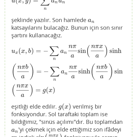
∑
(
,
)
=
u
(
x
,
y
)
=
∑
n
a
n
u
n
u
x
y
a
u
n
n
n
şeklinde yazılır. Son hamlede
a
n
a
n
katsayılarını bulacağız. Bunun için son sınır
şartını kullanacağız.
n
π
n
π
x
∑
(
)
u
x
(
x
,
b
)
=
−
∑
n
a
n
n
π
a
sin
(
n
π
x
a
)
sinh
(
n
π
b
a
)
=
−
∑
n
a
n
n
π
(
,
)
=
−
sin
sinh
u
x
b
a
x
n
a
a
n
(
)
(
)
n
π
b
n
π
n
π
b
∑
=
−
sinh
sin
a
n
a
a
a
n
n
π
x
(
)
=
(
)
g
x
a
(
)
eşitliği elde edilir.
verilmiş bir
g
(
x
)
g
x
fonksiyondur. Sol taraftaki toplam ise
bildiğimiz, "sinüs açılımı"dır. Bu toplamdan
'yi çekmek için elde ettiğimiz son ifâdeyi
a
n
a
n
m
π
x