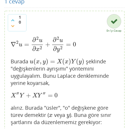
1
cevap
1
0
En İyi Cevap
2
2
∂
∂
u
u
2
∇
=
+
=
0
∇
2
u
=
∂
2
u
∂
x
2
+
∂
2
u
∂
y
2
=
0
u
2
2
∂
∂
x
y
(
,
)
=
(
)
(
)
Burada
şeklinde
u
(
x
,
y
)
=
X
(
x
)
Y
(
y
)
u
x
y
X
x
Y
y
"değişkenlerin ayrışımı" yöntemini
uygulayalım. Bunu Laplace denkleminde
yerine koyarsak,
′′
′′
+
=
0
X
″
Y
+
X
Y
″
=
0
X
Y
X
Y
alırız. Burada "üsler", "o" değişkene göre
türev demektir (
veya
). Buna göre sınır
x
y
x
y
şartlarını da düzenlememiz gerekiyor: