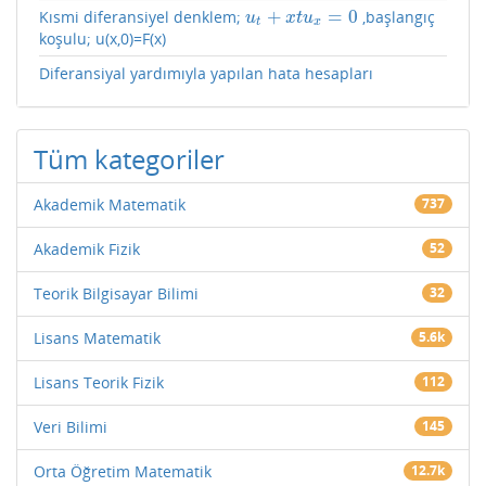
+
=
0
Kısmi diferansiyel denklem;
,başlangıç
u
t
+
x
t
u
x
=
0
u
x
t
u
t
x
koşulu; u(x,0)=F(x)
Diferansiyal yardımıyla yapılan hata hesapları
Tüm kategoriler
Akademik Matematik
737
Akademik Fizik
52
Teorik Bilgisayar Bilimi
32
Lisans Matematik
5.6k
Lisans Teorik Fizik
112
Veri Bilimi
145
Orta Öğretim Matematik
12.7k