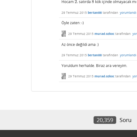
Hocam
2.
satırda
8
kök içinde olmayacak mı ?
2.
8
29 Temmuz 2015
bertan88
tarafından
yorumlandı
Öyle zaten :-)
29 Temmuz 2015
murad.ozkoc
tarafından
yo
Az önce değildi ama :)
29 Temmuz 2015
bertan88
tarafından
yorumlandı
Yoruldum herhalde. Biraz ara vereyim.
29 Temmuz 2015
murad.ozkoc
tarafından
yo
20,359
Soru