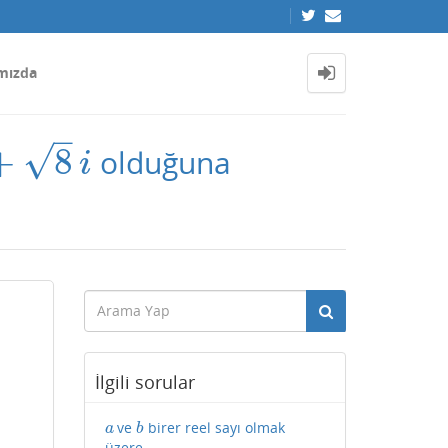
mızda
–
√
+
8
olduğuna
i
İlgili sorular
ve
birer reel sayı olmak
a
b
a
b
üzere,