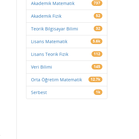
Akademik Matematik
737
Akademik Fizik
52
Teorik Bilgisayar Bilimi
32
Lisans Matematik
5.6k
Lisans Teorik Fizik
112
Veri Bilimi
145
Orta Öğretim Matematik
12.7k
Serbest
1k