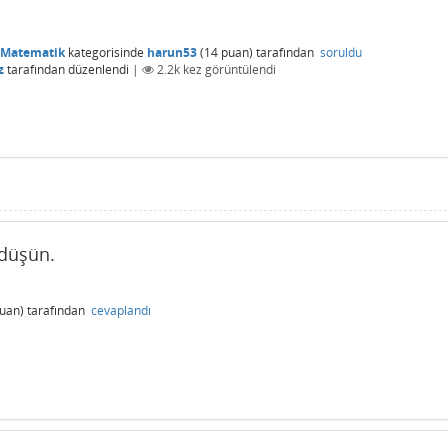
 Matematik
kategorisinde
harun53
(
14
puan)
tarafından
soruldu
z
tarafından
düzenlendi
|
2.2k
kez görüntülendi
 düşün.
uan)
tarafından
cevaplandı