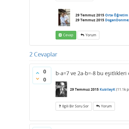
29 Temmuz 2015
Orta Öğretim
29 Temmuz 2015
DoganDonme
Cevap
Yorum
2
Cevaplar
0
b-a=7 ve 2a-b=-8 bu eşitlikleri
0
29 Temmuz 2015
KubilayK
(
11.1k
p
Ilgili Bir Soru Sor
Yorum