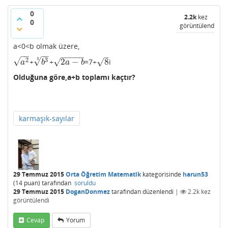
0
2.2k
kez
0
görüntülendi
−
−
2
a
a<0<b olmak üzere,
−
−
−
−
–
−
−
−
−
−
√
√
√
3
√
√
2
3
2
−
8
+
+
=7+
i
a
2
b
3
3
2
a
−
b
8
a
b
a
b
Olduğuna göre,a+b toplamı kaçtır?
karmaşık-sayılar
29 Temmuz 2015
Orta Öğretim Matematik
kategorisinde
harun53
(
14
puan)
tarafından
soruldu
29 Temmuz 2015
DoganDonmez
tarafından
düzenlendi
|
2.2k
kez
görüntülendi
Cevap
Yorum