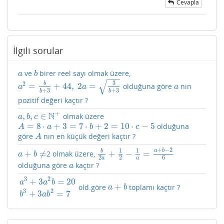
Cevapla
İlgili sorular
ve
birer reel sayı olmak üzere,
a
b
a
b
−
−
−
√
3
2
b
=
+
44
,
2
=
olduğuna göre
nın
a
2
=
b
b
+
3
+
44
,
2
a
=
3
b
+
3
a
a
a
a
+
3
+
3
b
b
pozitif değeri kaçtır ?
+
N
,
,
∈
olmak üzere
a
,
b
,
c
∈
N
+
a
b
c
=
8
⋅
+
3
=
7
⋅
+
2
=
10
⋅
−
5
olduğuna
A
=
8
⋅
a
+
3
=
7
⋅
b
+
2
=
10
⋅
c
−
5
A
a
b
c
göre
nın en küçük değeri kaçtır ?
A
A
+
−
2
1
1
a
b
b
+
≠
+
−
=
2 olmak üzere,
a
+
b
≠
b
2
a
+
1
2
−
1
a
=
a
+
b
−
2
6
a
b
2
2
6
a
a
olduğuna göre
kaçtır ?
a
a
3
2
+
3
=
20
a
a
b
+
old.göre
toplamı kaçtır ?
a
3
+
3
a
2
b
=
20
b
3
+
3
a
b
2
=
7
a
+
b
a
b
3
2
+
3
=
7
b
a
b