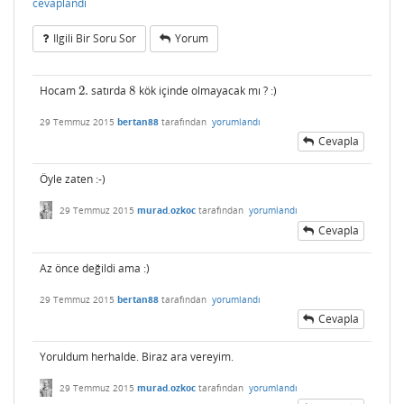
cevaplandı
Ilgili Bir Soru Sor
Yorum
Hocam
2.
satırda
8
kök içinde olmayacak mı ? :)
2.
8
29 Temmuz 2015
bertan88
tarafından
yorumlandı
Cevapla
Öyle zaten :-)
29 Temmuz 2015
murad.ozkoc
tarafından
yorumlandı
Cevapla
Az önce değildi ama :)
29 Temmuz 2015
bertan88
tarafından
yorumlandı
Cevapla
Yoruldum herhalde. Biraz ara vereyim.
29 Temmuz 2015
murad.ozkoc
tarafından
yorumlandı