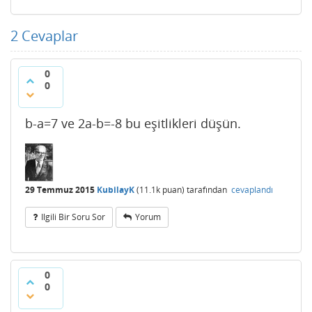
2
Cevaplar
0
0
b-a=7 ve 2a-b=-8 bu eşitlikleri düşün.
29 Temmuz 2015
KubilayK
(
11.1k
puan)
tarafından
cevaplandı
Ilgili Bir Soru Sor
Yorum
0
0