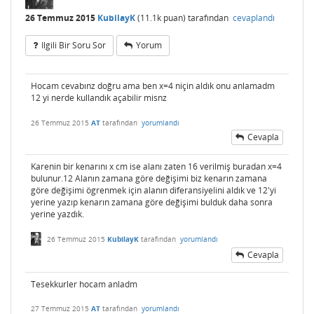
26 Temmuz 2015
KubilayK
(
11.1k
puan)
tarafından
cevaplandı
Ilgili Bir Soru Sor
Yorum
Hocam cevabınz doğru ama ben x=4 niçin aldık onu anlamadm
12 yi nerde kullandık açabilir misnz
26 Temmuz 2015
AT
tarafından
yorumlandı
Cevapla
Karenin bir kenarını x cm ise alanı zaten 16 verilmiş buradan x=4
bulunur.12 Alanın zamana göre değişimi biz kenarın zamana
göre değişimi ögrenmek için alanın diferansiyelini aldık ve 12'yi
yerine yazıp kenarın zamana göre değişimi bulduk daha sonra
yerine yazdık.
26 Temmuz 2015
KubilayK
tarafından
yorumlandı
Cevapla
Tesekkurler hocam anladm
27 Temmuz 2015
AT
tarafından
yorumlandı