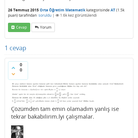
26 Temmuz 2015
Orta Öğretim Matematik
kategorisinde
AT
(
1.5k
puan)
tarafından
soruldu
|
1.6k
kez görüntülendi
Cevap
Yorum
1
cevap
0
0
Çözümden tam emin olamadım yanlış ise
tekrar bakabilirim.İyi çalışmalar.