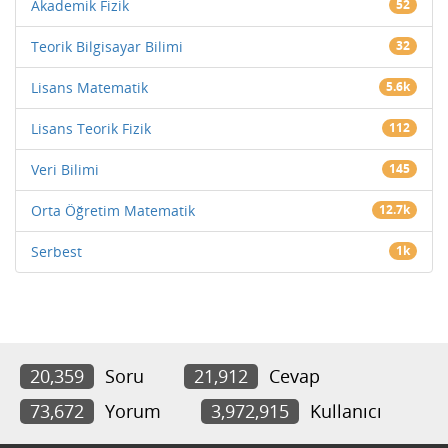
Akademik Fizik
52
Teorik Bilgisayar Bilimi
32
Lisans Matematik
5.6k
Lisans Teorik Fizik
112
Veri Bilimi
145
Orta Öğretim Matematik
12.7k
Serbest
1k
20,359
Soru
21,912
Cevap
73,672
Yorum
3,972,915
Kullanıcı