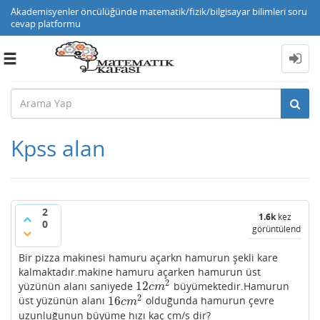
Akademisyenler öncülüğünde matematik/fizik/bilgisayar bilimleri soru
cevap platformu
Toggle
navigation
Kpss alan
2
1.6k
kez
0
görüntülendi
Bir pizza makinesi hamuru açarkn hamurun şekli kare
kalmaktadır.makine hamuru açarken hamurun üst
2
12
yüzünün alanı saniyede
büyümektedir.Hamurun
12
c
m
2
c
m
2
16
üst yüzünün alanı
olduğunda hamurun çevre
16
c
m
2
c
m
uzunluğunun büyüme hızı kaç cm/s dir?