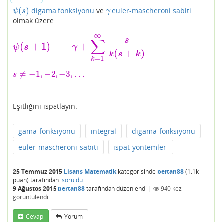
(
)
digama fonksiyonu
ve
euler-mascheroni sabiti
ψ
(
s
)
γ
ψ
s
γ
olmak üzere :
∞
s
∑
(
+
1
)
=
−
+
ψ
s
γ
ψ
(
s
+
1
)
=
−
γ
+
∑
k
=
1
∞
s
k
(
s
+
k
)
(
+
)
k
s
k
=
1
k
≠
−
1
,
−
2
,
−
3
,
.
.
.
s
≠
−
1
,
−
2
,
−
3
,
.
.
.
s
Eşitliğini ispatlayın.
gama-fonksiyonu
integral
digama-fonksiyonu
euler-mascheroni-sabiti
ispat-yöntemleri
25 Temmuz 2015
Lisans Matematik
kategorisinde
bertan88
(
1.1k
puan)
tarafından
soruldu
9 Ağustos 2015
bertan88
tarafından
düzenlendi
|
940
kez
görüntülendi
Cevap
Yorum