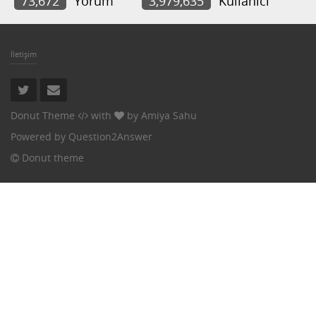
73,672
Yorum
3,979,635
Kullanıcı
İletişim
Donut Theme
with
by
Amiya Sahu
Powered by
Question2Answer
Donut theme