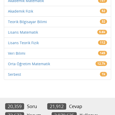
Akademik Matematik
737
Akademik Fizik
52
Teorik Bilgisayar Bilimi
32
Lisans Matematik
5.6k
Lisans Teorik Fizik
112
Veri Bilimi
145
Orta Öğretim Matematik
12.7k
Serbest
1k
20,359
Soru
21,912
Cevap