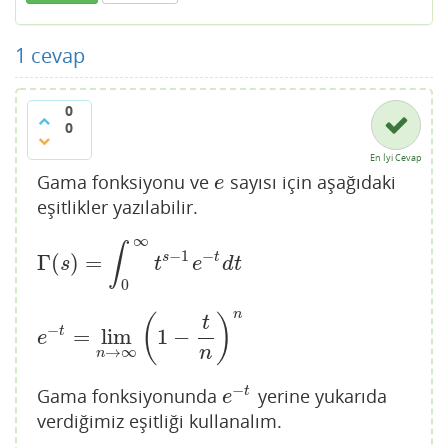
1
cevap
0
0
En İyi Cevap
Gama fonksiyonu ve
sayısı için aşağıdaki
e
e
eşitlikler yazılabilir.
∞
∫
−
1
−
s
t
Γ
(
)
=
Γ
(
s
)
=
∫
0
∞
t
s
−
1
e
−
t
d
t
s
t
e
d
t
0
n
(
)
t
−
t
=
lim
1
−
e
−
t
=
lim
n
→
∞
(
1
−
t
n
)
n
e
n
→
∞
n
−
t
Gama fonksiyonunda
yerine yukarıda
e
−
t
e
verdiğimiz eşitliği kullanalım.