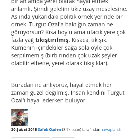
bir anlamda yerel olarak hayal etmek
anlamlı. Şimdi gelelim tıkız uzay meselesine.
Aslında yukarıdaki politik örnek yerinde bir
örnek. Turgut Özal'a baktığın zaman ne
görüyorsun? Kısa boylu ama ufacık yere çok
fazla yağ
tıkıştırılmış
. Kısaca, tıkışık.
Kümenin içindekiler sağa sola öyle çok
serpilmemiş (birbirinden çok uzak şeyler
olabilir elbette, yerel olarak tıkışıklar).
Buradan ne anlıyoruz, hayal etmek her
zaman güzel değilmiş. İnsan kendini Turgut
Özal'ı hayal ederken buluyor.
20 Şubat 2015
Safak Ozden
(
3.7k
puan)
tarafından
cevaplandı