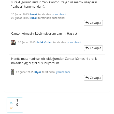
sürekli görüntüsüdür. Yani Cantor uzayı tıkız metrik uzayların
"babası" konumunda =).
20 Şubat 2015
Burak
tarafından
yorumlandı
20 Şubat 2015
Burak
tarafından
düzenlendi
Cevapla
Cantor kümesini küçümsiyorum canım. Haşa :)
20 Şubat 2015
Safak Ozden
tarafından
yorumlandı
Cevapla
Henüz matematiksel tıfıl olduğumdan Cantor kümesini aralıklı
noktalar yığını gibi düşünüyordum.
22 Şubat 2015
Riyaz
tarafından
yorumlandı
Cevapla
1
0