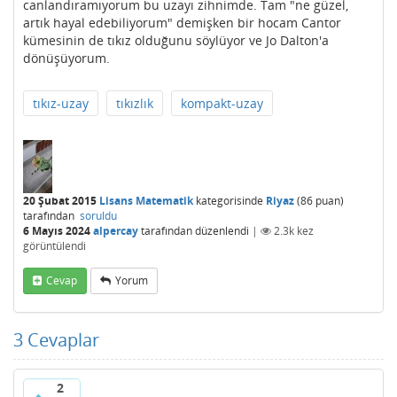
canlandıramıyorum bu uzayı zihnimde. Tam "ne güzel,
artık hayal edebiliyorum" demişken bir hocam Cantor
kümesinin de tıkız olduğunu söylüyor ve Jo Dalton'a
dönüşüyorum.
tıkız-uzay
tıkızlık
kompakt-uzay
20 Şubat 2015
Lisans Matematik
kategorisinde
Riyaz
(
86
puan)
tarafından
soruldu
6 Mayıs 2024
alpercay
tarafından
düzenlendi
|
2.3k
kez
görüntülendi
Cevap
Yorum
3
Cevaplar
2