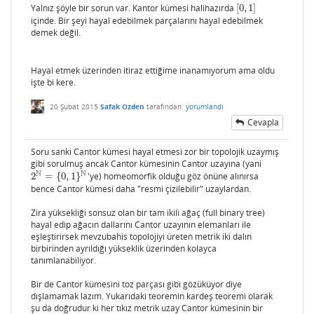
Yalnız şöyle bir sorun var. Kantor kümesi halihazırda
[
0
,
1
]
[
0
,
1
]
içinde. Bir şeyi hayal edebilmek parçalarını hayal edebilmek
demek değil.
Hayal etmek üzerinden itiraz ettiğime inanamıyorum ama oldu
işte bi kere.
20 Şubat 2015
Safak Ozden
tarafından
yorumlandı
Cevapla
Soru sanki Cantor kümesi hayal etmesi zor bir topolojik uzaymış
gibi sorulmuş ancak Cantor kümesinin Cantor uzayına (yani
N
N
2
=
{
0
,
1
}
'ye) homeomorfik olduğu göz önüne alınırsa
2
N
=
{
0
,
1
}
N
bence Cantor kümesi daha "resmi çizilebilir" uzaylardan.
Zira yüksekliği sonsuz olan bir tam ikili ağaç (full binary tree)
hayal edip ağacın dallarını Cantor uzayının elemanları ile
eşleştirirsek mevzubahis topolojiyi üreten metrik iki dalın
birbirinden ayrıldığı yükseklik üzerinden kolayca
tanımlanabiliyor.
Bir de Cantor kümesini toz parçası gibi gözüküyor diye
dışlamamak lazım. Yukarıdaki teoremin kardeş teoremi olarak
şu da doğrudur ki her tıkız metrik uzay Cantor kümesinin bir