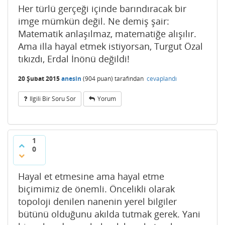
Her türlü gerçeği içinde barındıracak bir
imge mümkün değil. Ne demiş şair:
Matematik anlaşılmaz, matematiğe alışılır.
Ama illa hayal etmek istiyorsan, Turgut Özal
tıkızdı, Erdal İnönü değildi!
20 Şubat 2015
anesin
(
904
puan)
tarafından
cevaplandı
Ilgili Bir Soru Sor
Yorum
1
0
Hayal et etmesine ama hayal etme
biçimimiz de önemli. Öncelikli olarak
topoloji denilen nanenin yerel bilgiler
bütünü olduğunu akılda tutmak gerek. Yani