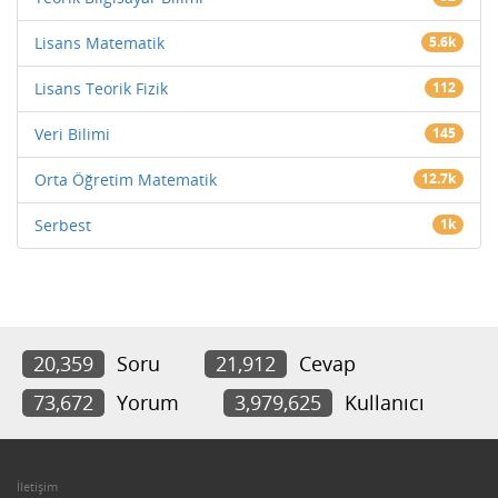
Lisans Matematik
5.6k
Lisans Teorik Fizik
112
Veri Bilimi
145
Orta Öğretim Matematik
12.7k
Serbest
1k
20,359
Soru
21,912
Cevap
73,672
Yorum
3,979,625
Kullanıcı
İletişim