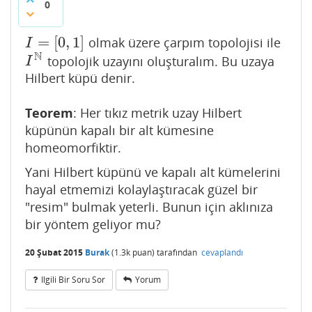
0
=
[
0
,
1
]
olmak üzere çarpım topolojisi ile
I
=
[
0
,
1
]
I
N
topolojik uzayını oluşturalım. Bu uzaya
I
N
I
Hilbert küpü denir.
Teorem
: Her tıkız metrik uzay Hilbert
küpünün kapalı bir alt kümesine
homeomorfiktir.
Yani Hilbert küpünü ve kapalı alt kümelerini
hayal etmemizi kolaylaştıracak güzel bir
"resim" bulmak yeterli. Bunun için aklınıza
bir yöntem geliyor mu?
20 Şubat 2015
Burak
(
1.3k
puan)
tarafından
cevaplandı
Ilgili Bir Soru Sor
Yorum