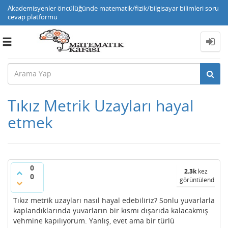
Akademisyenler öncülüğünde matematik/fizik/bilgisayar bilimleri soru
cevap platformu
Toggle
navigation
Tıkız Metrik Uzayları hayal
etmek
0
2.3k
kez
0
görüntülendi
Tıkız metrik uzayları nasıl hayal edebiliriz? Sonlu yuvarlarla
kaplandıklarında yuvarların bir kısmı dışarıda kalacakmış
vehmine kapılıyorum. Yanlış, evet ama bir türlü