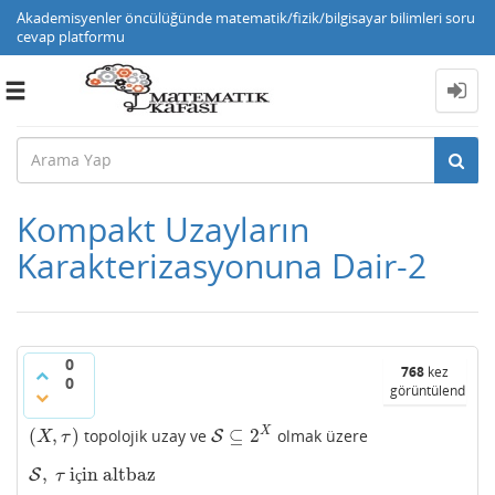
Akademisyenler öncülüğünde matematik/fizik/bilgisayar bilimleri soru
cevap platformu
Toggle
navigation
Kompakt Uzayların
Karakterizasyonuna Dair-2
0
768
kez
0
görüntülendi
(
,
)
⊆
2
X
topolojik uzay ve
olmak üzere
(
X
,
τ
)
S
S
⊆
2
X
X
τ
,
i
in altbaz
S
S
,
τ
için altbaz
ç
τ