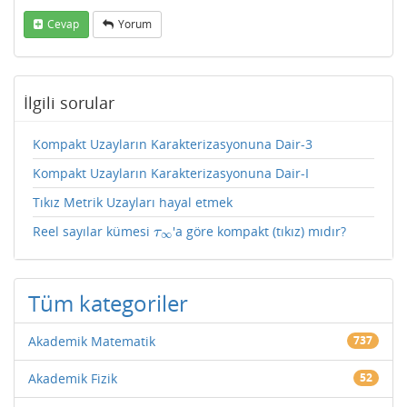
Cevap
Yorum
İlgili sorular
Kompakt Uzayların Karakterizasyonuna Dair-3
Kompakt Uzayların Karakterizasyonuna Dair-I
Tıkız Metrik Uzayları hayal etmek
Reel sayılar kümesi
'a göre kompakt (tıkız) mıdır?
τ
∞
τ
∞
Tüm kategoriler
Akademik Matematik
737
Akademik Fizik
52