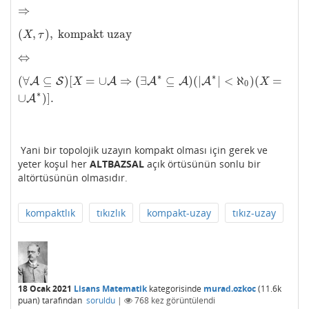
⇒
⇒
(
,
)
,
kompakt uzay
(
X
,
τ
)
,
kompakt uzay
X
τ
⇔
⇔
∗
∗
(
∀
⊆
)
[
=
∪
⇒
(
∃
⊆
)
(
|
|
<
ℵ
)
(
=
A
(
S
∀
A
⊆
S
)
[
X
=
∪
A
A
⇒
(
∃
A
∗
⊆
A
A
)
(
|
A
∗
A
|
<
ℵ
A
0
)
(
X
=
∪
A
∗
)
]
.
X
X
0
∗
∪
)
]
.
A
Yani bir topolojik uzayın kompakt olması için gerek ve
yeter koşul her
ALTBAZSAL
açık örtüsünün sonlu bir
altörtüsünün olmasıdır.
kompaktlık
tıkızlık
kompakt-uzay
tıkız-uzay
18 Ocak 2021
Lisans Matematik
kategorisinde
murad.ozkoc
(
11.6k
puan)
tarafından
soruldu
|
768
kez görüntülendi