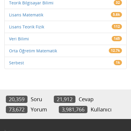
Teorik Bilgisayar Bilimi
32
Lisans Matematik
5.6k
Lisans Teorik Fizik
112
Veri Bilimi
145
Orta Öğretim Matematik
12.7k
Serbest
1k
20,359
Soru
21,912
Cevap
73,672
Yorum
3,981,766
Kullanıcı