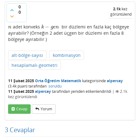
0
2.1k
kez
0
görüntülendi
−
adet konveks
bir düzlemi en fazla kaç bölgeye
n
k
−
g
e
n
n
k
g
e
n
ayırabilir? (Örneğin 2 adet üçgen bir düzlemi en fazla 8
bölgeye ayırabilir.)
alt-bölge-sayısı
kombinasyon
hesaplamalı-geometri
11 Şubat 2025
Orta Öğretim Matematik
kategorisinde
alpercay
(
3.4k
puan)
tarafından
soruldu
11 Şubat 2025
alpercay
tarafından
yeniden etikenlendirildi
|
2.1k
kez görüntülendi
Cevap
Yorum
3
Cevaplar