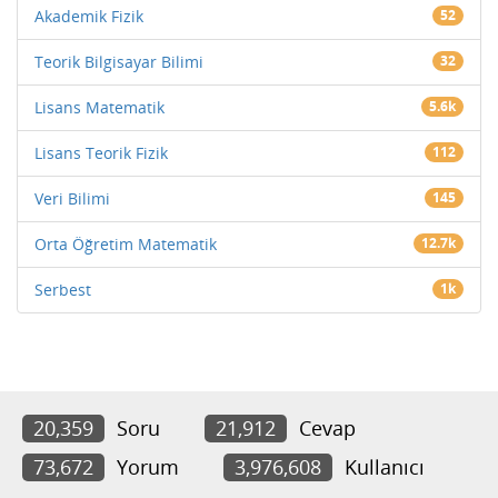
Akademik Fizik
52
Teorik Bilgisayar Bilimi
32
Lisans Matematik
5.6k
Lisans Teorik Fizik
112
Veri Bilimi
145
Orta Öğretim Matematik
12.7k
Serbest
1k
20,359
Soru
21,912
Cevap
73,672
Yorum
3,976,608
Kullanıcı