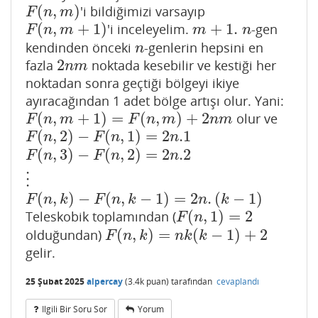
(
,
)
'i bildiğimizi varsayıp
F
(
n
,
m
)
F
n
m
(
,
+
1
)
+
1.
'i inceleyelim.
-gen
F
(
n
,
m
+
1
)
m
+
1.
n
F
n
m
m
n
kendinden önceki
-genlerin hepsini en
n
n
2
fazla
noktada kesebilir ve kestiği her
2
n
m
n
m
noktadan sonra geçtiği bölgeyi ikiye
ayıracağından 1 adet bölge artışı olur. Yani:
(
,
+
1
)
=
(
,
)
+
2
olur ve
F
(
n
,
m
+
1
)
=
F
(
n
,
m
)
+
2
n
m
F
n
m
F
n
m
n
m
(
,
2
)
−
(
,
1
)
=
2
.1
F
(
n
,
2
)
−
F
(
n
,
1
)
=
2
n
.1
F
n
F
n
n
(
,
3
)
−
(
,
2
)
=
2
.2
F
(
n
,
3
)
−
F
(
n
,
2
)
=
2
n
.2
F
n
F
n
n
⋮
⋮
(
,
)
−
(
,
−
1
)
=
2
.
(
−
1
)
F
(
n
,
k
)
−
F
(
n
,
k
−
1
)
=
2
n
.
(
k
−
1
)
F
n
k
F
n
k
n
k
(
,
1
)
=
2
Teleskobik toplamından (
F
(
n
,
1
)
=
2
F
n
(
,
)
=
(
−
1
)
+
2
olduğundan)
F
(
n
,
k
)
=
n
k
(
k
−
1
)
+
2
F
n
k
n
k
k
gelir.
25 Şubat 2025
alpercay
(
3.4k
puan)
tarafından
cevaplandı
Ilgili Bir Soru Sor
Yorum