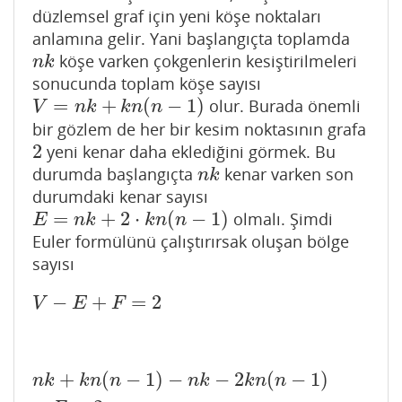
düzlemsel graf için yeni köşe noktaları
anlamına gelir. Yani başlangıçta toplamda
köşe varken çokgenlerin kesiştirilmeleri
n
k
n
k
sonucunda toplam köşe sayısı
=
+
(
−
1
)
olur. Burada önemli
V
=
n
k
+
k
n
(
n
−
1
)
V
n
k
k
n
n
bir gözlem de her bir kesim noktasının grafa
2
yeni kenar daha eklediğini görmek. Bu
2
durumda başlangıçta
kenar varken son
n
k
n
k
durumdaki kenar sayısı
=
+
2
⋅
(
−
1
)
olmalı. Şimdi
E
=
n
k
+
2
⋅
k
n
(
n
−
1
)
E
n
k
k
n
n
Euler formülünü çalıştırırsak oluşan bölge
sayısı
−
+
=
2
V
−
E
+
F
=
2
V
E
F
+
(
−
1
)
−
−
2
(
−
1
)
n
k
+
k
n
(
n
−
1
)
−
n
k
−
2
k
n
(
n
−
1
)
+
F
=
2
n
k
k
n
n
n
k
k
n
n