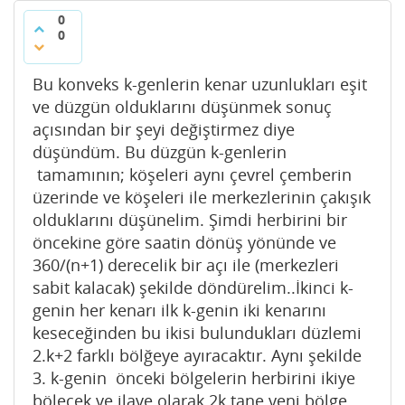
0
0
Bu konveks k-genlerin kenar uzunlukları eşit
ve düzgün olduklarını düşünmek sonuç
açısından bir şeyi değiştirmez diye
düşündüm. Bu düzgün k-genlerin
tamamının; köşeleri aynı çevrel çemberin
üzerinde ve köşeleri ile merkezlerinin çakışık
olduklarını düşünelim. Şimdi herbirini bir
öncekine göre saatin dönüş yönünde ve
360/(n+1) derecelik bir açı ile (merkezleri
sabit kalacak) şekilde döndürelim..İkinci k-
genin her kenarı ilk k-genin iki kenarını
keseceğinden bu ikisi bulundukları düzlemi
2.k+2 farklı bölğeye ayıracaktır. Aynı şekilde
3. k-genin önceki bölgelerin herbirini ikiye
bölecek ve ilave olarak 2k tane yeni bölge