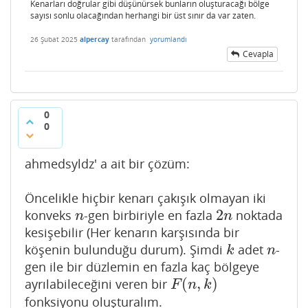
Kenarları doğrular gibi düşünürsek bunların oluşturacağı bölge
sayısı sonlu olacağından herhangi bir üst sınır da var zaten.
26 Şubat 2025
alpercay
tarafından
yorumlandı
Cevapla
0
0
ahmedsyldz' a ait bir çözüm:
Öncelikle hiçbir kenarı çakışık olmayan iki
2
konveks
-gen birbiriyle en fazla
noktada
n
2
n
n
n
kesişebilir (Her kenarın karşısında bir
köşenin bulunduğu durum). Şimdi
adet
-
k
n
k
n
gen ile bir düzlemin en fazla kaç bölgeye
(
,
)
ayrılabileceğini veren bir
F
(
n
,
k
)
F
n
k
fonksiyonu oluşturalım.