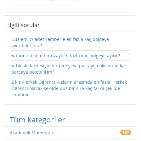
İlgili sorular
Düzlemi
adet çemberle en fazla kaç bölgeye
n
n
ayırabilirsiniz?
tane düzlem bir uzayı en fazla kaç bölgeye ayırır?
n
n
bicak darbesiyle bir pideyi ve pastayi maksimum kac
n
n
parcaya bolebilirim?
2 kız 4 erkek Öğrenci ,kızların arasında en fazla 1 erkek
Öğrenci olacak sekilde düz bir sıra kaç farklı şekilde
siralanir
Tüm kategoriler
Akademik Matematik
737