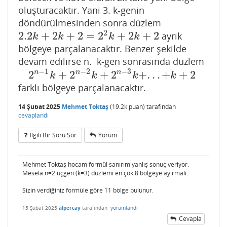
oluşturacaktır. Yani 3. k-genin
döndürülmesinden sonra düzlem
2
2.2
+
2
+
2
=
2
+
2
+
2
ayrık
2.2
k
+
2
k
+
2
=
2
2
k
+
2
k
+
2
k
k
k
k
bölgeye parçalanacaktır. Benzer şekilde
devam edilirse n. k-gen sonrasında düzlem
−
1
−
2
−
3
2
+
2
+
2
+
.
.
.
+
+
2
n
n
n
2
n
−
1
k
+
2
n
−
2
k
+
2
n
−
3
k
+
.
.
.
+
k
+
2
k
k
k
k
farklı bölgeye parçalanacaktır.
14 Şubat 2025
Mehmet Toktaş
(
19.2k
puan)
tarafından
cevaplandı
Ilgili Bir Soru Sor
Yorum
Mehmet Toktaş hocam formül sanırım yanlış sonuç veriyor.
Mesela n=2 üçgen (k=3) düzlemi en çok 8 bölgeye ayırmalı.
Sizin verdiğiniz formüle göre 11 bölge bulunur.
15 Şubat 2025
alpercay
tarafından
yorumlandı
Cevapla