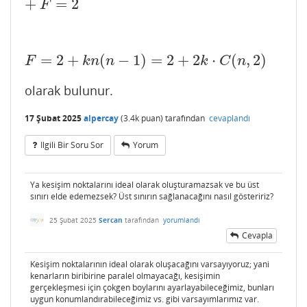
+
=
2
F
=
2
+
(
−
1
)
=
2
+
2
⋅
(
,
2
)
F
=
2
+
k
n
(
n
−
1
)
=
2
+
2
k
⋅
C
(
n
,
2
)
F
k
n
n
k
C
n
olarak bulunur.
17 Şubat 2025
alpercay
(
3.4k
puan)
tarafından
cevaplandı
Ilgili Bir Soru Sor
Yorum
Ya kesişim noktalarını ideal olarak oluşturamazsak ve bu üst
sınırı elde edemezsek? Üst sınırın sağlanacağını nasıl gösteririz?
25 Şubat 2025
Sercan
tarafından
yorumlandı
Cevapla
Kesişim noktalarının ideal olarak oluşacağını varsayıyoruz; yani
kenarların biribirine paralel olmayacağı, kesişimin
gerçekleşmesi için çokgen boylarını ayarlayabileceğimiz, bunları
uygun konumlandırabileceğimiz vs. gibi varsayımlarımız var.