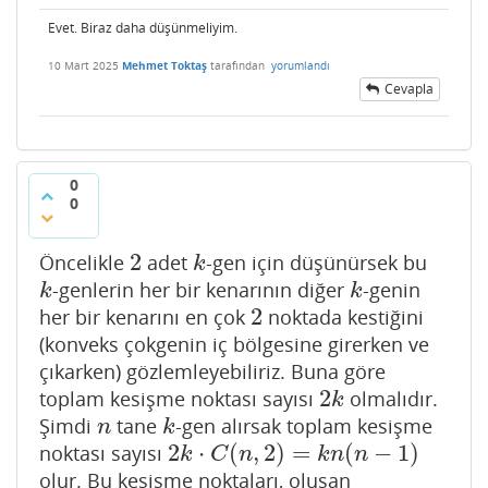
Evet. Biraz daha düşünmeliyim.
10 Mart 2025
Mehmet Toktaş
tarafından
yorumlandı
Cevapla
0
0
2
Öncelikle
adet
-gen için düşünürsek bu
2
k
k
-genlerin her bir kenarının diğer
-genin
k
k
k
k
2
her bir kenarını en çok
noktada kestiğini
2
(konveks çokgenin iç bölgesine girerken ve
çıkarken) gözlemleyebiliriz. Buna göre
2
toplam kesişme noktası sayısı
olmalıdır.
2
k
k
Şimdi
tane
-gen alırsak toplam kesişme
n
k
n
k
2
⋅
(
,
2
)
=
(
−
1
)
noktası sayısı
2
k
⋅
C
(
n
,
2
)
=
k
n
(
n
−
1
)
k
C
n
k
n
n
olur. Bu kesişme noktaları, oluşan