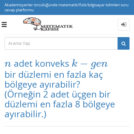
Akademisyenler öncülüğünde matematik/fizik/bilgisayar bilimleri soru
cevap platformu
Toggle
navigation
−
adet konveks
n
k
−
g
e
n
n
k
g
e
n
bir düzlemi en fazla kaç
bölgeye ayırabilir?
(Örneğin 2 adet üçgen bir
düzlemi en fazla 8 bölgeye
ayırabilir.)