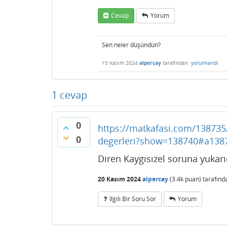
Cevap
Yorum
Sen neler düşündün?
15 Kasım 2024
alpercay
tarafından
yorumlandı
1
cevap
0
https://matkafasi.com/138735/
0
degerleri?show=138740#a138
Diren Kaygısızel soruna yukarıd
20 Kasım 2024
alpercay
(
3.4k
puan)
tarafın
Ilgili Bir Soru Sor
Yorum