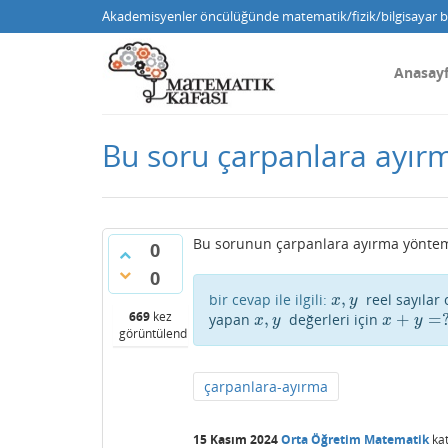
Akademisyenler öncülüğünde matematik/fizik/bilgisayar bi
Anasay
Bu soru çarpanlara ayırm
Bu sorunun çarpanlara ayırma yöntem
0
0
,
bir cevap ile ilgili:
reel sayılar
x
,
y
x
y
669
kez
,
+
=
yapan
değerleri için
x
,
y
x
+
y
=
?
x
y
x
y
görüntülendi
çarpanlara-ayırma
15 Kasım 2024
Orta Öğretim Matematik
kat