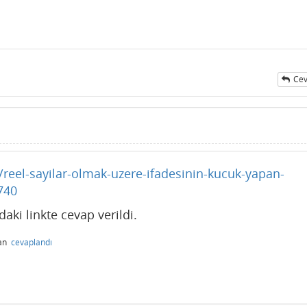
Cev
reel-sayilar-olmak-uzere-ifadesinin-kucuk-yapan-
740
aki linkte cevap verildi.
dan
cevaplandı