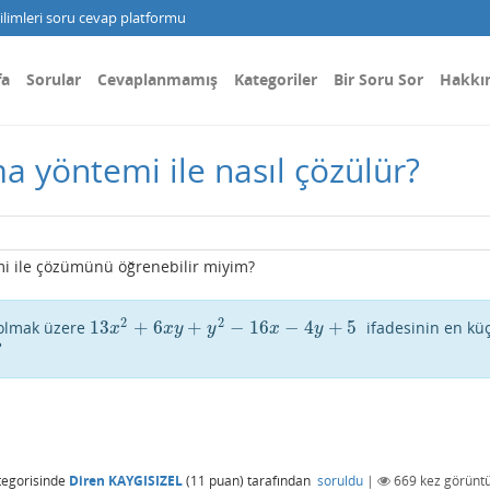
limleri soru cevap platformu
fa
Sorular
Cevaplanmamış
Kategoriler
Bir Soru Sor
Hakkı
a yöntemi ile nasıl çözülür?
i ile çözümünü öğrenebilir miyim?
2
2
13
+
6
+
−
16
−
4
+
5
 olmak üzere
ifadesinin en kü
13
x
2
+
6
x
y
+
y
2
−
16
x
−
4
y
+
5
x
x
y
y
x
y
?
egorisinde
Diren KAYGISIZEL
(
11
puan)
tarafından
soruldu
|
669
kez görüntü