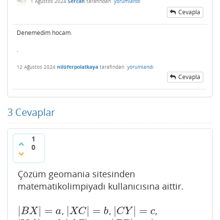
1 Ağustos 2024
Sercan
tarafından
yorumlandı
Cevapla
Denemedim hocam.
.
12 Ağustos 2024
nilüferpolatkaya
tarafından
yorumlandı
Cevapla
3
Cevaplar
1
0
Çözüm geomania sitesinden
matematikolimpiyadı kullanıcısına aittir.
|
|
=
|
|
=
|
|
=
,
,
,
|
B
X
|
=
a
|
X
C
|
=
b
|
C
Y
|
=
c
B
X
a
X
C
b
C
Y
c