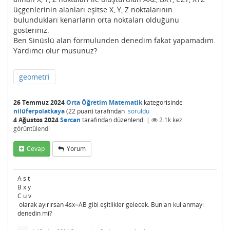
üçgenlerinin alanları eşitse X, Y, Z noktalarının
bulundukları kenarların orta noktaları olduğunu
gösteriniz.
Ben Sinüslü alan formulunden denedim fakat yapamadım.
Yardımcı olur musunuz?
geometri
26 Temmuz 2024
Orta Öğretim Matematik
kategorisinde
nilüferpolatkaya
(
22
puan)
tarafından
soruldu
4 Ağustos 2024
Sercan
tarafından
düzenlendi
|
2.1k
kez
görüntülendi
Cevap
Yorum
A s t
B x y
C u v
olarak ayırırsan 4sx=AB gibi eşitlikler gelecek. Bunları kullanmayı
denedin mi?