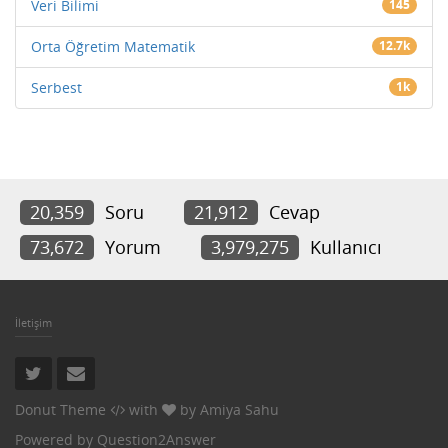
Veri Bilimi
145
Orta Öğretim Matematik
12.7k
Serbest
1k
20,359
Soru
21,912
Cevap
73,672
Yorum
3,979,275
Kullanıcı
İletişim
Donut Theme
with
by
Amiya Sahu
Powered by
Question2Answer