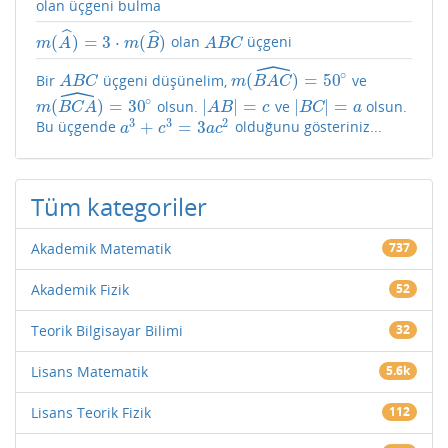
olan üçgeni bulma
ˆ
ˆ
(
)
=
3
⋅
(
)
olan
üçgeni
m
(
A
^
)
=
3
⋅
m
(
B
^
)
A
B
C
m
A
m
B
A
B
C
ˆ
∘
(
)
=
50
Bir
üçgeni düşünelim,
ve
A
B
C
m
(
B
A
C
^
)
=
50
∘
A
B
C
m
B
A
C
ˆ
∘
(
)
=
30
|
|
=
|
|
=
olsun.
ve
olsun.
m
(
B
C
A
^
)
=
30
∘
|
A
B
|
=
c
|
B
C
|
=
a
m
B
C
A
A
B
c
B
C
a
3
3
2
+
=
3
Bu üçgende
olduğunu gösteriniz...
a
3
+
c
3
=
3
a
c
2
a
c
a
c
Tüm kategoriler
Akademik Matematik
737
Akademik Fizik
52
Teorik Bilgisayar Bilimi
32
Lisans Matematik
5.6k
Lisans Teorik Fizik
112