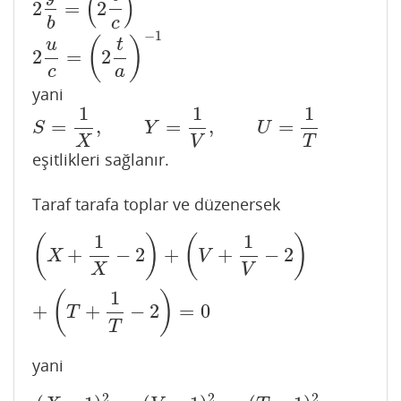
(
)
2
=
2
2
y
b
=
(
2
v
c
)
−
1
b
c
−
1
(
)
u
t
2
=
2
2
u
c
=
(
2
t
a
)
−
1
c
a
yani
1
1
1
=
,
=
,
=
S
=
1
X
,
Y
=
1
V
,
U
=
1
T
S
Y
U
X
V
T
eşitlikleri sağlanır.
Taraf tarafa toplar ve düzenersek
1
1
(
X
+
1
X
−
2
)
+
(
V
+
1
V
−
2
)
+
(
T
+
1
T
−
2
)
=
0
(
)
(
)
+
−
2
+
+
−
2
X
V
X
V
1
(
)
+
+
−
2
=
0
T
T
yani
2
2
2