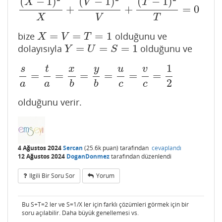
(
−
1
)
(
−
1
)
(
−
1
)
X
V
T
+
+
=
0
(
X
−
1
)
2
X
+
(
V
−
1
)
2
V
+
(
T
−
1
)
2
T
=
0
X
V
T
=
=
=
1
bize
olduğunu ve
X
=
V
=
T
=
1
X
V
T
=
=
=
1
dolayısıyla
olduğunu ve
Y
=
U
=
S
=
1
Y
U
S
1
s
t
x
y
u
v
=
=
=
=
=
=
s
a
=
t
a
=
x
b
=
y
b
=
u
c
=
v
c
=
1
2
2
a
a
b
b
c
c
olduğunu verir.
4 Ağustos 2024
Sercan
(
25.6k
puan)
tarafından
cevaplandı
12 Ağustos 2024
DoganDonmez
tarafından
düzenlendi
Ilgili Bir Soru Sor
Yorum
Bu S+T=2 ler ve S=1/X ler için farklı çözümleri görmek için bir
soru açılabilir. Daha büyük genellemesi vs.