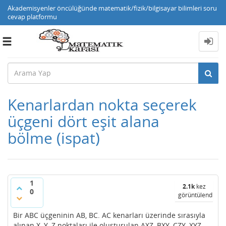
Akademisyenler öncülüğünde matematik/fizik/bilgisayar bilimleri soru
cevap platformu
Toggle
navigation
Kenarlardan nokta seçerek
üçgeni dört eşit alana
bölme (ispat)
1
2.1k
kez
0
görüntülendi
Bir ABC üçgeninin AB, BC. AC kenarları üzerinde sırasıyla
alınan X, Y, Z noktaları ile oluşturulan AXZ, BXY, CZY, XYZ