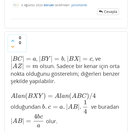
4 Ağustos 2024
Sercan
tarafından
yorumlandı
Cevapla
0
0
|
|
=
|
|
=
|
|
=
,
,
, ve
|
B
C
|
=
a
|
B
Y
|
=
b
|
B
X
|
=
c
B
C
a
B
Y
b
B
X
c
|
|
=
olsun. Sadece bir kenar için orta
|
A
Z
|
=
m
A
Z
m
nokta olduğunu gösterelim; diğerleri benzer
şekilde yapılabilir.
(
)
=
(
)
/
4
A
l
a
n
(
B
X
Y
)
=
A
l
a
n
(
A
B
C
)
/
4
A
l
a
n
B
X
Y
A
l
a
n
A
B
C
1
.
=
.
|
|
.
olduğundan
ve buradan
b
.
c
=
a
.
|
A
B
|
.
1
4
b
c
a
A
B
4
4
b
c
|
|
=
olur.
|
A
B
|
=
4
b
c
a
A
B
a