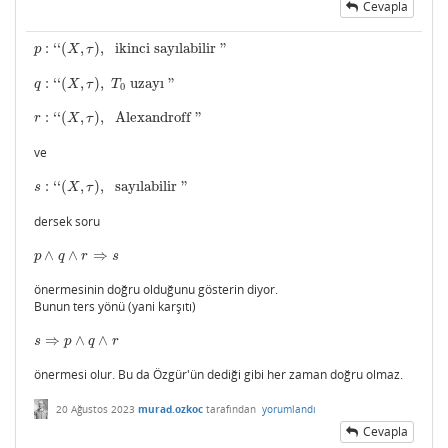
Cevapla
:
‘
‘
(
,
)
,
ikinci sayılabilir
"
p
:
‘
‘
(
X
,
τ
)
,
ikinci sayılabilir
"
p
X
τ
:
‘
‘
(
,
)
,
uzayı
"
q
:
‘
‘
(
X
,
τ
)
,
T
0
uzayı
"
q
X
τ
T
0
:
‘
‘
(
,
)
,
Alexandroff
"
r
:
‘
‘
(
X
,
τ
)
,
Alexandroff
"
r
X
τ
ve
:
‘
‘
(
,
)
,
sayılabilir
"
s
:
‘
‘
(
X
,
τ
)
,
sayılabilir
"
s
X
τ
dersek soru
∧
∧
⇒
p
∧
q
∧
r
⇒
s
p
q
r
s
önermesinin doğru olduğunu gösterin diyor.
Bunun ters yönü (yani karşıtı)
⇒
∧
∧
s
⇒
p
∧
q
∧
r
s
p
q
r
önermesi olur. Bu da Özgür'ün dediği gibi her zaman doğru olmaz.
20 Ağustos 2023
murad.ozkoc
tarafından
yorumlandı
Cevapla