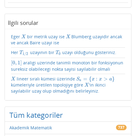
İlgili sorular
Eger
bir metrik uzay ise
Blumberg uzayidir ancak
X
X
X
X
ve ancak Baire uzayi ise
Her
uzayının bir
uzayı olduğunu gösteriniz.
T
1
/
2
T
0
T
T
0
1
/
2
[
0
,
1
]
araligi uzerinde tanimli monoton bir fonksiyonun
[
0
,
1
]
sureksiz olabilecegi nokta sayisi sayilabilir olmali
=
{
:
>
}
lineer sıralı kümesi üzerinde
X
S
a
=
{
x
:
x
>
a
}
X
S
x
x
a
a
kümeleriyle üretilen topolojiye göre
'in ikinci
X
X
sayılabilir uzay olup olmadığını belirleyiniz.
Tüm kategoriler
Akademik Matematik
737