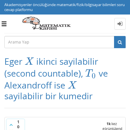
Akademisyenler öncülüğünde matematik/fizik/bilgisayar bilimleri soru
cevap platformu
Toggle
navigation
Eger
ikinci sayilabilir
X
X
(second countable),
ve
T
0
T
0
Alexandroff ise
X
X
sayilabilir bir kumedir
1
1k
kez
0
görüntülendi