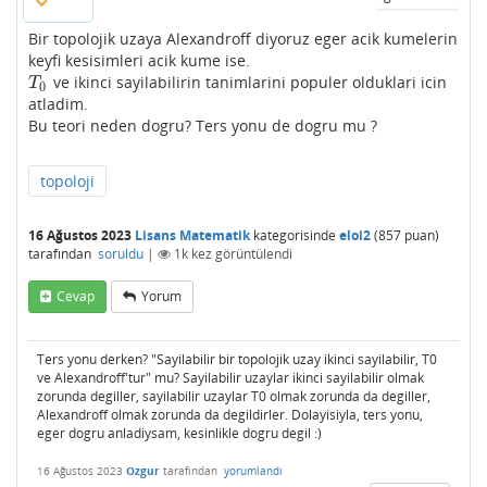
Bir topolojik uzaya Alexandroff diyoruz eger acik kumelerin
keyfi kesisimleri acik kume ise.
ve ikinci sayilabilirin tanimlarini populer olduklari icin
T
0
T
0
atladim.
Bu teori neden dogru? Ters yonu de dogru mu ?
topoloji
16 Ağustos 2023
Lisans Matematik
kategorisinde
eloi2
(
857
puan)
tarafından
soruldu
|
1k
kez görüntülendi
Cevap
Yorum
Ters yonu derken? "Sayilabilir bir topolojik uzay ikinci sayilabilir, T0
ve Alexandroff'tur" mu? Sayilabilir uzaylar ikinci sayilabilir olmak
zorunda degiller, sayilabilir uzaylar T0 olmak zorunda da degiller,
Alexandroff olmak zorunda da degildirler. Dolayisiyla, ters yonu,
eger dogru anladiysam, kesinlikle dogru degil :)
16 Ağustos 2023
Ozgur
tarafından
yorumlandı