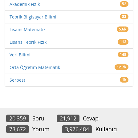
Akademik Fizik
52
Teorik Bilgisayar Bilimi
32
Lisans Matematik
5.6k
Lisans Teorik Fizik
112
Veri Bilimi
145
Orta Öğretim Matematik
12.7k
Serbest
1k
20,359
Soru
21,912
Cevap
73,672
Yorum
3,976,484
Kullanıcı