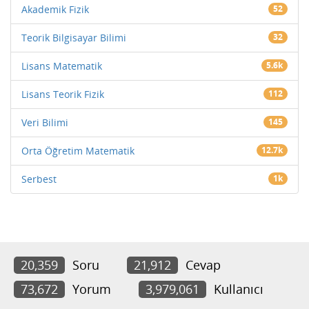
Akademik Fizik
52
Teorik Bilgisayar Bilimi
32
Lisans Matematik
5.6k
Lisans Teorik Fizik
112
Veri Bilimi
145
Orta Öğretim Matematik
12.7k
Serbest
1k
20,359
Soru
21,912
Cevap
73,672
Yorum
3,979,061
Kullanıcı