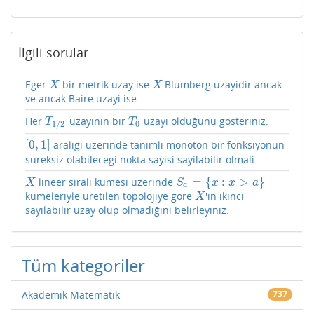
İlgili sorular
Eger
bir metrik uzay ise
Blumberg uzayidir ancak
X
X
X
X
ve ancak Baire uzayi ise
Her
uzayının bir
uzayı olduğunu gösteriniz.
T
1
/
2
T
0
T
T
0
1
/
2
[
0
,
1
]
araligi uzerinde tanimli monoton bir fonksiyonun
[
0
,
1
]
sureksiz olabilecegi nokta sayisi sayilabilir olmali
=
{
:
>
}
lineer sıralı kümesi üzerinde
X
S
a
=
{
x
:
x
>
a
}
X
S
x
x
a
a
kümeleriyle üretilen topolojiye göre
'in ikinci
X
X
sayılabilir uzay olup olmadığını belirleyiniz.
Tüm kategoriler
Akademik Matematik
737