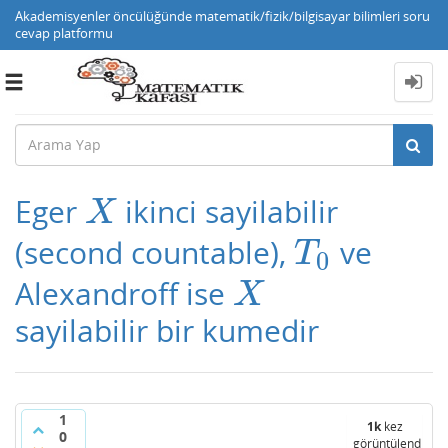
Akademisyenler öncülüğünde matematik/fizik/bilgisayar bilimleri soru
cevap platformu
Toggle
navigation
Eger
ikinci sayilabilir
X
X
(second countable),
ve
T
0
T
0
Alexandroff ise
X
X
sayilabilir bir kumedir
1
1k
kez
0
görüntülendi