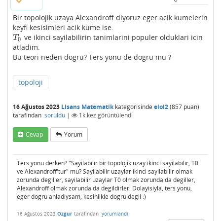
Bir topolojik uzaya Alexandroff diyoruz eger acik kumelerin
keyfi kesisimleri acik kume ise.
ve ikinci sayilabilirin tanimlarini populer olduklari icin
T
0
T
0
atladim.
Bu teori neden dogru? Ters yonu de dogru mu ?
topoloji
16 Ağustos 2023
Lisans Matematik
kategorisinde
eloi2
(
857
puan)
tarafından
soruldu
|
1k
kez görüntülendi
Cevap
Yorum
Ters yonu derken? "Sayilabilir bir topolojik uzay ikinci sayilabilir, T0
ve Alexandroff'tur" mu? Sayilabilir uzaylar ikinci sayilabilir olmak
zorunda degiller, sayilabilir uzaylar T0 olmak zorunda da degiller,
Alexandroff olmak zorunda da degildirler. Dolayisiyla, ters yonu,
eger dogru anladiysam, kesinlikle dogru degil :)
16 Ağustos 2023
Ozgur
tarafından
yorumlandı