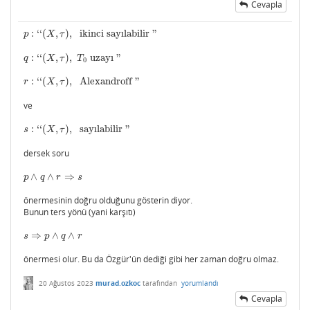
Cevapla
:
‘
‘
(
,
)
,
ikinci sayılabilir
"
p
:
‘
‘
(
X
,
τ
)
,
ikinci sayılabilir
"
p
X
τ
:
‘
‘
(
,
)
,
uzayı
"
q
:
‘
‘
(
X
,
τ
)
,
T
0
uzayı
"
q
X
τ
T
0
:
‘
‘
(
,
)
,
Alexandroff
"
r
:
‘
‘
(
X
,
τ
)
,
Alexandroff
"
r
X
τ
ve
:
‘
‘
(
,
)
,
sayılabilir
"
s
:
‘
‘
(
X
,
τ
)
,
sayılabilir
"
s
X
τ
dersek soru
∧
∧
⇒
p
∧
q
∧
r
⇒
s
p
q
r
s
önermesinin doğru olduğunu gösterin diyor.
Bunun ters yönü (yani karşıtı)
⇒
∧
∧
s
⇒
p
∧
q
∧
r
s
p
q
r
önermesi olur. Bu da Özgür'ün dediği gibi her zaman doğru olmaz.
20 Ağustos 2023
murad.ozkoc
tarafından
yorumlandı
Cevapla