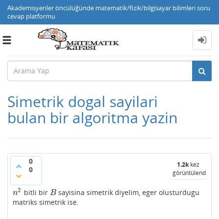
Akademisyenler öncülüğünde matematik/fizik/bilgisayar bilimleri soru
cevap platformu
Toggle
navigation
Simetrik dogal sayilari
bulan bir algoritma yazin
0
1.2k
kez
0
görüntülendi
2
bitli bir
sayisina simetrik diyelim, eger olusturdugu
n
2
B
n
B
matriks simetrik ise.