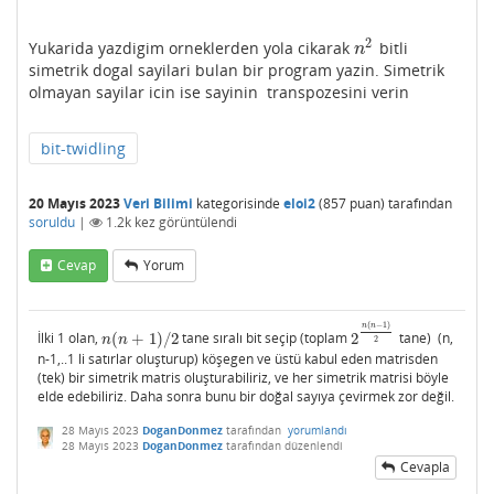
2
Yukarida yazdigim orneklerden yola cikarak
bitli
n
2
n
simetrik dogal sayilari bulan bir program yazin. Simetrik
olmayan sayilar icin ise sayinin transpozesini verin
bit-twidling
20 Mayıs 2023
Veri Bilimi
kategorisinde
eloi2
(
857
puan)
tarafından
soruldu
|
1.2k
kez görüntülendi
Cevap
Yorum
(
−
1
)
n
n
İlki 1 olan,
(
+
1
)
/
2
tane sıralı bit seçip (toplam
2
tane) (n,
n
(
n
+
1
)
/
2
2
n
(
n
−
1
)
2
n
n
2
n-1,..1 li satırlar oluşturup) köşegen ve üstü kabul eden matrisden
(tek) bir simetrik matris oluşturabiliriz, ve her simetrik matrisi böyle
elde edebiliriz. Daha sonra bunu bir doğal sayıya çevirmek zor değil.
28 Mayıs 2023
DoganDonmez
tarafından
yorumlandı
28 Mayıs 2023
DoganDonmez
tarafından
düzenlendi
Cevapla