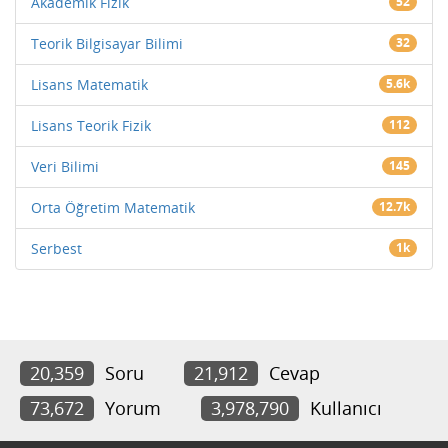
Akademik Fizik
52
Teorik Bilgisayar Bilimi
32
Lisans Matematik
5.6k
Lisans Teorik Fizik
112
Veri Bilimi
145
Orta Öğretim Matematik
12.7k
Serbest
1k
20,359
Soru
21,912
Cevap
73,672
Yorum
3,978,790
Kullanıcı