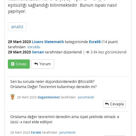
eşitsizliği sağlandığı bilinmektedir. Bunun ispatı nasıl
yapılıyor.
analiz
29 Mart 2023
Lisans Matematik
kategorisinde
Esra06
(
14
puan)
tarafından
soruldu
29 Mart 2023
Sercan
tarafından
düzenlendi
|
3.6k
kez görüntülendi
Cevap
Yorum
Sen bu soruda neler düşündün/denedin @Esra06?
Ortalama Değer Teoremini kullanmayı denedin mi?
29 Mart 2023
DoganDonmez
tarafından
yorumlandı
Cevapla
Ortalama değer teoremini denedim ama ispat şeklinde olmadı. e
üssü -x nasıl elde ediliyor.
29 Mart 2023
Esra06
tarafından
yorumlandı