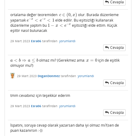
Cevapla
ortalama değer teoremiden
∈
(
0
,
)
olur. Burada düzenleme
c
∈
(
0
,
x
)
c
x
−
−
x
c
yaparsak
<
<
1
elde edilir. Bu eşitsizliği kullanarak
e
−
x
<
e
−
c
<
1
e
e
−
x
düzenleme yaptım bu
1
−
<
eşitsizliği elde ettim. Küçük
1
−
x
<
e
−
x
x
e
eşittir nasıl bulunacak
29 Mart 2023
Esra06
tarafından
yorumlandı
Cevapla
<
⇒
≤
olmaz mı? (Gerekmez ama:
=
0
için de eşitlik
a
<
b
⇒
a
≤
b
x
=
0
a
b
a
b
x
olmuyor mu?)
29 Mart 2023
DoganDonmez
tarafından
yorumlandı
Cevapla
tmm cevabınız için teşekkür ederim
29 Mart 2023
Esra06
tarafından
yorumlandı
Cevapla
İspatını, soruya cevap olarak yazarsan daha iyi olmaz mı?(sen de
puan kazanırsın :-))