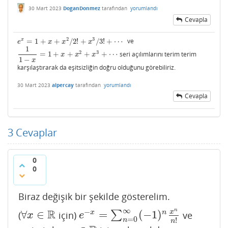
30 Mart 2023
DoganDonmez
tarafından
yorumlandı
Cevapla
2
3
x
=
1
+
+
/
2
!
+
/
3
!
+
⋯
ve
e
x
=
1
+
x
+
x
2
/
2
!
+
x
3
/
3
!
+
⋯
e
x
x
x
1
2
3
=
1
+
+
+
+
⋯
seri açılımlarını terim terim
1
1
−
x
=
1
+
x
+
x
2
+
x
3
+
⋯
x
x
x
1
−
x
karşılaştırarak da eşitsizliğin doğru olduğunu görebiliriz.
30 Mart 2023
alpercay
tarafından
yorumlandı
Cevapla
3
Cevaplar
0
0
Biraz değişik bir şekilde gösterelim.
∞
n
−
R
∀
∈
=
(
−
1
)
x
x
n
(
için)
∑
ve
∀
x
∈
R
e
−
x
=
∑
n
=
0
∞
(
−
1
)
n
x
n
n
!
x
e
=
0
!
n
n