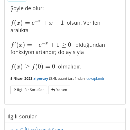
Şöyle de olur:
−
(
)
=
+
−
1
x
olsun. Verilen
f
(
x
)
=
e
−
x
+
x
−
1
f
x
e
x
aralıkta
′
−
(
)
=
−
+
1
≥
0
x
olduğundan
f
′
(
x
)
=
−
e
−
x
+
1
≥
0
f
x
e
fonksiyon artandır; dolayısıyla
(
)
≥
(
0
)
=
0
olmalıdır.
f
(
x
)
≥
f
(
0
)
=
0
f
x
f
5 Nisan 2023
alpercay
(
3.4k
puan)
tarafından
cevaplandı
Ilgili Bir Soru Sor
Yorum
İlgili sorular
,
∈
[
0
,
∞
)
olmak üzere
x
,
y
∈
[
0
,
∞
)