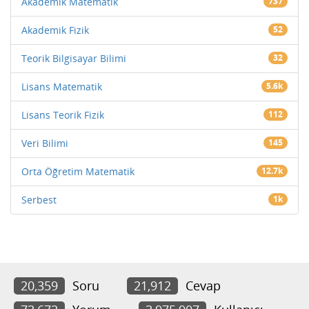
Akademik Matematik
737
Akademik Fizik
52
Teorik Bilgisayar Bilimi
32
Lisans Matematik
5.6k
Lisans Teorik Fizik
112
Veri Bilimi
145
Orta Öğretim Matematik
12.7k
Serbest
1k
20,359
Soru
21,912
Cevap