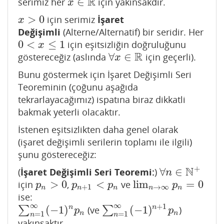
R
∈
serimiz her
için yakınsakdır.
x
∈
R
x
>
0
için serimiz
İşaret
x
>
0
x
Değişimli
(Alterne/Alternatif) bir seridir. Her
0
<
≤
1
için eşitsizliğin doğruluğunu
0
<
x
≤
1
x
R
∀
∈
göstereceğiz (aslında
için geçerli).
∀
x
∈
R
x
Bunu göstermek için İşaret Değişimli Seri
Teoreminin (çoğunu aşağıda
tekrarlayacağımız) ispatına biraz dikkatli
bakmak yeterli olacaktır.
İstenen eşitsizlikten daha genel olarak
(işaret değişimli serilerin toplamı ile ilgili)
şunu göstereceğiz:
+
N
∀
∈
(
İşaret Değişimli Seri Teoremi:
)
∀
n
∈
N
+
n
>
0
<
lim
=
0
için
,
ve
p
n
>
0
p
n
+
1
<
p
n
lim
n
→
∞
p
n
=
0
p
p
p
p
+
1
→
∞
n
n
n
n
n
ise:
∞
∞
+
1
(
−
1
)
(
−
1
)
n
n
∑
(ve
∑
)
∑
n
=
1
∞
(
−
1
)
n
p
n
∑
n
=
1
∞
(
−
1
)
n
+
1
p
n
p
p
n
n
=
1
=
1
n
n
yakınsaktır.