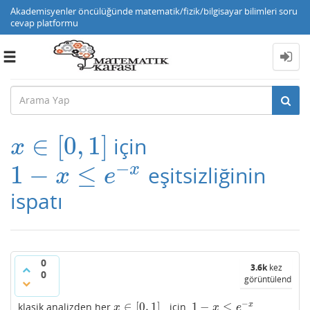
Akademisyenler öncülüğünde matematik/fizik/bilgisayar bilimleri soru
cevap platformu
Toggle
navigation
∈
[
0
,
1
]
için
x
∈
[
0
,
1
]
x
−
1
−
≤
x
eşitsizliğinin
1
−
x
≤
e
−
x
x
e
ispatı
0
3.6k
kez
0
görüntülendi
−
∈
[
0
,
1
]
1
−
≤
x
klasik analizden her
için
x
∈
[
0
,
1
]
1
−
x
≤
e
−
x
x
x
e