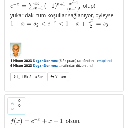
−
1
∞
n
−
+
1
=
(
−
1
)
x
x
n
∑
olup)
e
−
x
=
∑
n
=
1
∞
(
−
1
)
n
+
1
x
n
−
1
(
n
−
1
)
!
e
=
1
n
(
−
1
)
!
n
yukarıdaki tüm koşullar sağlanıyor, öyleyse
2
−
1
−
=
<
<
1
−
+
=
x
x
1
−
x
=
s
2
<
e
−
x
<
1
−
x
+
x
2
2
=
s
3
x
s
e
x
s
2
3
2
1 Nisan 2023
DoganDonmez
(
6.3k
puan)
tarafından
cevaplandı
6 Nisan 2023
DoganDonmez
tarafından
düzenlendi
Ilgili Bir Soru Sor
Yorum
0
0
−
(
)
=
+
−
1
x
olsun.
f
(
x
)
=
e
−
x
+
x
−
1
f
x
e
x