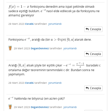
(
)
=
1
−
fonksiyonu denedim ama ispat şeklinde olmadı
f
(
x
)
=
1
−
x
f
x
x
−
x
sadece eşitliği buldum.
nasıl elde edilecek ya da fonksiyonu ne
e
−
x
e
almamız gerekiyor
29 Mart 2023
Esra06
tarafından
yorumlandı
Cevapla
−
x
Fonksiyonu
, aralığı da (bir
>
0
için)
[
0
,
]
alarak dene.
e
−
x
a
>
0
[
0
,
a
]
e
a
a
29 Mart 2023
DoganDonmez
tarafından
yorumlandı
Cevapla
−
x
−
1
e
−
c
Aralığı
[
0
,
]
alsak şöyle bir eşitlik çıkar
−
=
buradaki c
[
0
,
x
]
−
e
−
c
=
e
−
x
−
1
x
x
e
x
ortalama değer teoreminin tanımındaki c dir. Bundan sonra ne
yapmalıyım.
29 Mart 2023
Esra06
tarafından
yorumlandı
Cevapla
−
c
hakkında ne biliyoruz (en az/en çok)?
e
−
c
e
29 Mart 2023
DoganDonmez
tarafından
yorumlandı