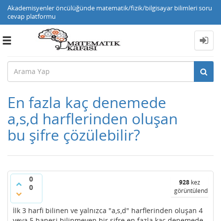
Akademisyenler öncülüğünde matematik/fizik/bilgisayar bilimleri soru
cevap platformu
Toggle
navigation
En fazla kaç denemede
a,s,d harflerinden oluşan
bu şifre çözülebilir?
0
928
kez
0
görüntülendi
İlk 3 harfi bilinen ve yalnızca "a,s,d" harflerinden oluşan 4
veya 5 hanesi bilinmeyen bir şifre en fazla kaç denemede