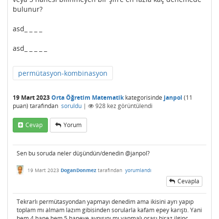
bulunur?
asd_ _ _ _
asd_ _ _ _ _
permütasyon-kombinasyon
19 Mart 2023
Orta Öğretim Matematik
kategorisinde
janpol
(
11
puan)
tarafından
soruldu
|
928
kez görüntülendi
Cevap
Yorum
Sen bu soruda neler düşündün/denedin @janpol?
19 Mart 2023
DoganDonmez
tarafından
yorumlandı
Cevapla
Tekrarlı permütasyondan yapmayı denedim ama ikisini ayrı yapıp
toplam mı almam lazım gibisinden sorularla kafam epey karıştı. Yani
hem 4 hane hem 5 haneye aynısını mı yapmalı orası biraz ilginç.