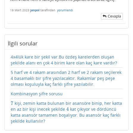
19 Mart 2023
janpol
tarafından
yorumlandı
Cevapla
İlgili sorular
4x4lük kare bir şekil var.Bu özdeş karelerden oluşan
şekilde alanı en çok 4 birim kare olan kaç kare vardır?
5 harf ve 4 rakam arasından 2 harf ve 2 rakam seçilerek
4 basamaklı bir şifre yazılacaktır. Rakamlar peş peşe
olması koşuluyla kaç farklı şifre yazılabilir.
Kombinasyon şifre sorusu
7
kişi, zemin katta bulunan bir asansöre binip, her katta
7
4
en az bir kişi inecek şekilde
kat çıkıyor ve dördüncü
4
katta asansör tamamen boşalıyor. Bu asansör kaç farklı
şekilde kullanılır?