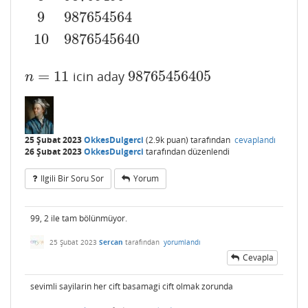
9
987654564
10
9876545640
=
11
98765456405
icin aday
n
=
11
98765456405
n
25 Şubat 2023
OkkesDulgerci
(
2.9k
puan)
tarafından
cevaplandı
26 Şubat 2023
OkkesDulgerci
tarafından
düzenlendi
Ilgili Bir Soru Sor
Yorum
99, 2 ile tam bölünmüyor.
25 Şubat 2023
Sercan
tarafından
yorumlandı
Cevapla
sevimli sayilarin her cift basamagi cift olmak zorunda