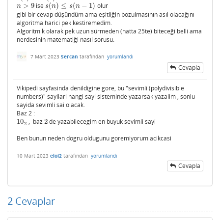
>
9
ise
(
)
≤
(
−
1
)
olur
n
>
9
s
(
n
)
≤
s
(
n
−
1
)
n
s
n
s
n
gibi bir cevap düşündüm ama eşitliğin bozulmasının asıl olacağını
algoritma harici pek kestiremedim.
Algoritmik olarak pek uzun sürmeden (hatta 25te) biteceği belli ama
nerdesinin matematiği nasıl sorusu.
7 Mart 2023
Sercan
tarafından
yorumlandı
Cevapla
Vikipedi sayfasinda denildigine gore, bu "sevimli (polydivisible
numbers)" sayilari hangi sayi sisteminde yazarsak yazalim , sonlu
sayida sevimli sai olacak.
Baz 2 :
10
, baz
2
de yazabilecegim en buyuk sevimli sayi
10
2
2
2
Ben bunun neden dogru oldugunu goremiyorum acikcasi
10 Mart 2023
eloi2
tarafından
yorumlandı
Cevapla
2
Cevaplar