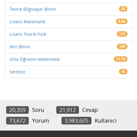
Teorik Bilgisayar Bilimi
32
Lisans Matematik
5.6k
Lisans Teorik Fizik
112
Veri Bilimi
145
Orta Öğretim Matematik
12.7k
Serbest
1k
20,359
Soru
21,912
Cevap
73,672
Yorum
3,983,605
Kullanıcı