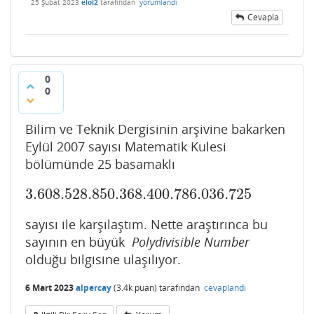
25 Şubat 2023
eloi2
tarafından
yorumlandı
Cevapla
0
0
Bilim ve Teknik Dergisinin arşivine bakarken
Eylül 2007 sayısı Matematik Kulesi
bölümünde 25 basamaklı
3.608.528.850.368.400.786.036.725
3.608.528.850.368.400.786.036.725
sayısı ile karşılaştım. Nette araştırınca bu
sayının en büyük
Polydivisible Number
olduğu bilgisine ulaşılıyor.
6 Mart 2023
alpercay
(
3.4k
puan)
tarafından
cevaplandı