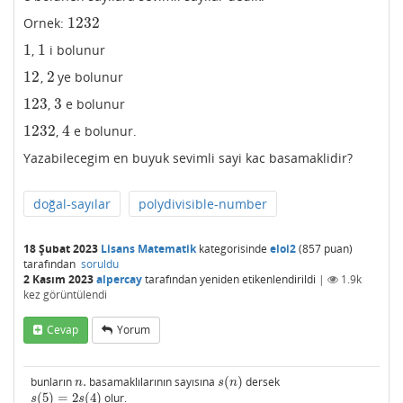
1232
Ornek:
1232
1
1
,
i bolunur
1
1
12
2
,
ye bolunur
12
2
123
3
,
e bolunur
123
3
1232
4
,
e bolunur.
1232
4
Yazabilecegim en buyuk sevimli sayi kac basamaklidir?
doğal-sayılar
polydivisible-number
18 Şubat 2023
Lisans Matematik
kategorisinde
eloi2
(
857
puan)
tarafından
soruldu
2 Kasım 2023
alpercay
tarafından
yeniden etikenlendirildi
|
1.9k
kez görüntülendi
Cevap
Yorum
bunların
.
basamaklılarının sayısına
(
)
dersek
n
.
s
(
n
)
n
s
n
(
5
)
=
2
(
4
)
olur.
s
(
5
)
=
2
s
(
4
)
s
s