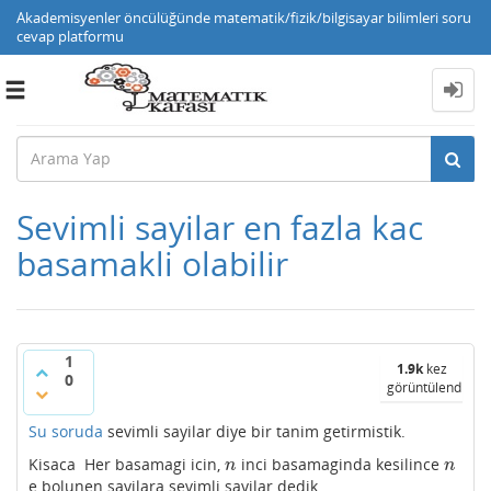
Akademisyenler öncülüğünde matematik/fizik/bilgisayar bilimleri soru
cevap platformu
Toggle
navigation
Sevimli sayilar en fazla kac
basamakli olabilir
1
1.9k
kez
0
görüntülendi
Su soruda
sevimli sayilar diye bir tanim getirmistik.
Kisaca Her basamagi icin,
inci basamaginda kesilince
n
n
n
n
e bolunen sayilara sevimli sayilar dedik.