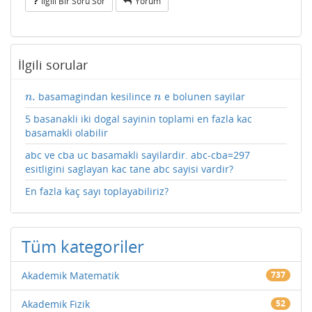
Ilgili Bir Soru Sor
Yorum
İlgili sorular
.
basamagindan kesilince
e bolunen sayilar
n
.
n
n
n
5 basanakli iki dogal sayinin toplami en fazla kac
basamakli olabilir
abc ve cba uc basamakli sayilardir. abc-cba=297
esitligini saglayan kac tane abc sayisi vardir?
En fazla kaç sayı toplayabiliriz?
Tüm kategoriler
Akademik Matematik
737
Akademik Fizik
52