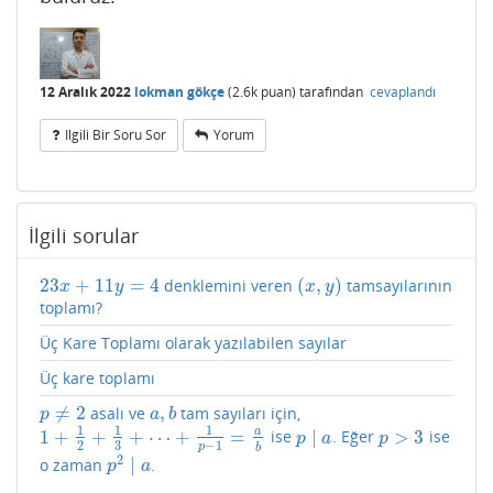
12 Aralık 2022
lokman gökçe
(
2.6k
puan)
tarafından
cevaplandı
Ilgili Bir Soru Sor
Yorum
İlgili sorular
23
+
11
=
4
(
,
)
denklemini veren
tamsayılarının
23
x
+
11
y
=
4
(
x
,
y
)
x
y
x
y
toplamı?
Üç Kare Toplamı olarak yazılabilen sayılar
Üç kare toplamı
≠
2
,
asalı ve
tam sayıları için,
p
≠
2
a
,
b
p
a
b
1
1
1
a
1
+
+
+
⋯
+
=
∣
>
3
ise
. Eğer
ise
1
+
1
2
+
1
3
+
⋯
+
1
p
−
1
=
a
b
p
∣
a
p
>
3
p
a
p
2
3
−
1
p
b
2
∣
o zaman
.
p
2
∣
a
p
a