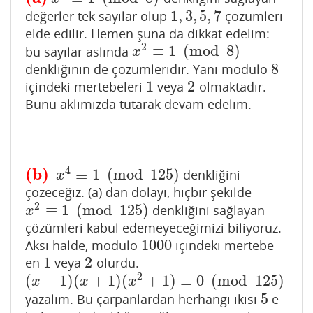
1
,
3
,
5
,
7
değerler tek sayılar olup
çözümleri
1
,
3
,
5
,
7
elde edilir. Hemen şuna da dikkat edelim:
2
≡
1
(
mod
8
)
bu sayılar aslında
x
2
≡
1
(
mod
8
)
x
8
denkliğinin de çözümleridir. Yani modülo
8
1
2
içindeki mertebeleri
veya
olmaktadır.
1
2
Bunu aklımızda tutarak devam edelim.
4
(b)
≡
1
(
mod
125
)
denkliğini
(b)
x
4
≡
1
(
mod
125
)
x
çözeceğiz. (a) dan dolayı, hiçbir şekilde
2
≡
1
(
mod
125
)
denkliğini sağlayan
x
2
≡
1
(
mod
125
)
x
çözümleri kabul edemeyeceğimizi biliyoruz.
1000
Aksi halde, modülo
içindeki mertebe
1000
1
2
en
veya
olurdu.
1
2
2
(
−
1
)
(
+
1
)
(
+
1
)
≡
0
(
mod
125
)
(
x
−
1
)
(
x
+
1
)
(
x
2
+
1
)
≡
0
(
mod
125
)
x
x
x
5
yazalım. Bu çarpanlardan herhangi ikisi
e
5