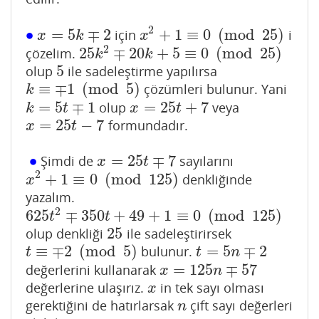
2
∙
=
5
∓
2
+
1
≡
0
(
mod
25
)
için
i
∙
x
=
5
k
∓
2
x
2
+
1
≡
0
(
mod
25
)
x
k
x
2
25
∓
20
+
5
≡
0
(
mod
25
)
çözelim.
25
k
2
∓
20
k
+
5
≡
0
(
mod
25
)
k
k
5
olup
ile sadeleştirme yapılırsa
5
≡
∓
1
(
mod
5
)
çözümleri bulunur. Yani
k
≡
∓
1
(
mod
5
)
k
=
5
∓
1
=
25
+
7
olup
veya
k
=
5
t
∓
1
x
=
25
t
+
7
k
t
x
t
=
25
−
7
formundadır.
x
=
25
t
−
7
x
t
∙
=
25
∓
7
Şimdi de
sayılarını
∙
x
=
25
t
∓
7
x
t
2
+
1
≡
0
(
mod
125
)
denkliğinde
x
2
+
1
≡
0
(
mod
125
)
x
yazalım.
2
625
∓
350
+
49
+
1
≡
0
(
mod
125
)
625
t
2
∓
350
t
+
49
+
1
≡
0
(
mod
125
)
t
t
25
olup denkliği
ile sadeleştirirsek
25
≡
∓
2
(
mod
5
)
=
5
∓
2
bulunur.
t
≡
∓
2
(
mod
5
)
t
=
5
n
∓
2
t
t
n
=
125
∓
57
değerlerini kullanarak
x
=
125
n
∓
57
x
n
değerlerine ulaşırız.
in tek sayı olması
x
x
gerektiğini de hatırlarsak
çift sayı değerleri
n
n