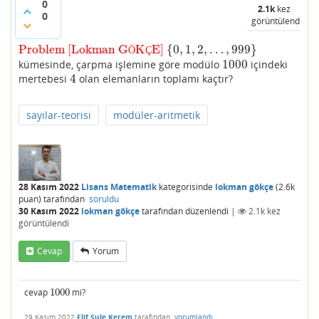
0
2.1k
kez
0
görüntülendi
Problem [Lokman G
K
E]
{
0
,
1
,
2
,
…
,
999
}
Problem [Lokman GÖKÇE]
{
0
,
1
,
2
,
…
,
999
}
Ö
Ç
1000
kümesinde, çarpma işlemine göre modülo
içindeki
1000
4
mertebesi
olan elemanların toplamı kaçtır?
4
sayılar-teorisi
modüler-aritmetik
28 Kasım 2022
Lisans Matematik
kategorisinde
lokman gökçe
(
2.6k
puan)
tarafından
soruldu
30 Kasım 2022
lokman gökçe
tarafından
düzenlendi
|
2.1k
kez
görüntülendi
Cevap
Yorum
cevap
1000
mi?
1000
29 Kasım 2022
Elif Şule Kerem
tarafından
yorumlandı