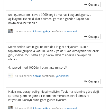
Cevapla
@ElifŞuleKerem , cevap
1000
değil ama nasıl düşündüğünüzü
1000
açıklayabilirseniz dikkat edilmesi gereken-gözden kaçan bazı
noktalar düzeltilebilir.
29 Kasım 2022
lokman gökçe
tarafından
yorumlandı
Cevapla
Mertebeden kastını galiba ben de Elif gibi anlıyorum. Bu bir
toplamsal grup ve 4 katı 100 olan 2 ya da 1 katı olmayanlar nelerdir
gibi, 250 ve 750. hatta grup olarak devam edersek cevap 0 da
olabilir.
4. kuvveti mod 1000de 1 olan tarzı mı soru?
30 Kasım 2022
Sercan
tarafından
yorumlandı
Cevapla
Haklısınız, burayı belirginleştirmeliyim. Toplama işlemine göre değil,
çarpma işlemine göre bir elemanın mertebesinin
4
olmasını
4
istiyorum. Soruyu buna göre güncelliyorum.
30 Kasım 2022
lokman gökçe
tarafından
yorumlandı