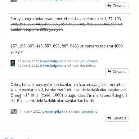
Cevapla
Soruyu dogru anladiysam mertebesi
4
olan elemanlar
1, 57, 193,
4
249, 251, 307, 443, 499, 501, 557, 693, 749, 751, 807, 943, 999 ve
bunlarin toplami 8000 yapiyor.
{
57
,
193
,
307
,
443
,
557
,
693
,
807
,
943
}
ve bunlarin toplami
4000
{
57
,
193
,
307
,
443
,
557
,
693
,
807
,
943
}
4000
yapiyor
11 Aralık 2022
OkkesDulgerci
tarafından
yorumlandı
12 Aralık 2022
OkkesDulgerci
tarafından
düzenlendi
Cevapla
Ökkeş hocam, bu sayılardan bazılarının (çarpmaya göre) mertebesi
4
iken bazılarının
2
, bazılarının
1
dir. Listede fazlalık olan sayılar var.
4
2
1
1
Örneğin
1
≡
1
(
mod
1000
)
olduğundan
1
'in mertebesi
4
değil,
1
1
1
≡
1
(
mod
1000
)
1
4
1
dir. Bu, listenizdeki fazlalık olan sayılardan biridir.
11 Aralık 2022
lokman gökçe
tarafından
yorumlandı
Cevapla