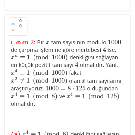
0
0
z
m 2:
1000
Bir
tam sayısının modülo
Çözüm 2:
x
1000
Ç
ö
ü
x
4
de çarpma işlemine göre mertebesi
ise,
4
≡
1
(
mod
1000
)
n
denkliğini sağlayan
x
n
≡
1
(
mod
1000
)
x
4
en küçük pozitif tam sayı
olmalıdır. Yani,
4
4
≡
1
(
mod
1000
)
fakat
x
4
≡
1
(
mod
1000
)
x
2
≢
1
(
mod
1000
)
olan
tam sayılarını
x
2
≢
1
(
mod
1000
)
x
x
x
1000
=
8
⋅
125
araştırıyoruz.
olduğundan
1000
=
8
⋅
125
4
4
≡
1
(
mod
8
)
≡
1
(
mod
125
)
ve
x
4
≡
1
(
mod
8
)
x
4
≡
1
(
mod
125
)
x
x
olmalıdır.
4
(a)
≡
1
(
mod
8
)
denkliğini sağlayan
(a)
x
4
≡
1
(
mod
8
)
x