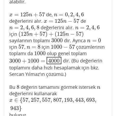
alabilir.
=
125
+
57
=
0
,
2
,
4
,
6
de,
x
=
125
n
+
57
n
=
0
,
2
,
4
,
6
x
n
n
=
125
−
57
değerlerini alır.
de
x
=
125
n
−
57
x
n
=
2
,
4
,
6
,
8
=
2
,
4
,
6
değerlerini alır.
n
=
2
,
4
,
6
,
8
n
=
2
,
4
,
6
n
n
(
125
+
57
)
+
(
125
−
57
)
için
(
125
n
+
57
)
+
(
125
n
−
57
)
n
n
3000
=
0
sayılarının toplamı
dir. Ayrıca
3000
n
=
0
n
57
=
8
1000
−
57
için
,
için
çözümlerinin
57
n
=
8
1000
−
57
n
1000
toplamı da
olup genel toplam
1000
3000
+
1000
=
4000
dir. (Bu değerlerin
3000
+
1000
=
4000
toplamını daha hızlı hesaplamak için bkz.
Sercan Yılmaz'ın çözümü.)
8
Bu
değerin tamamını görmek istersek
8
n
n
değerlerini kullanarak
∈
{
57
,
257
,
557
,
807
,
193
,
443
,
693
,
x
∈
{
57
,
257
,
557
,
807
,
193
,
443
,
693
,
943
}
x
943
}
buluruz.