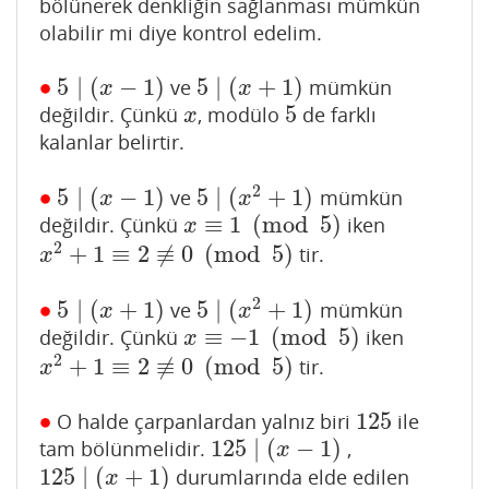
bölünerek denkliğin sağlanması mümkün
olabilir mi diye kontrol edelim.
∙
5
∣
(
−
1
)
5
∣
(
+
1
)
ve
mümkün
∙
5
∣
(
x
−
1
)
5
∣
(
x
+
1
)
x
x
5
değildir. Çünkü
, modülo
de farklı
x
5
x
kalanlar belirtir.
2
∙
5
∣
(
−
1
)
5
∣
(
+
1
)
ve
mümkün
∙
5
∣
(
x
−
1
)
5
∣
(
x
2
+
1
)
x
x
≡
1
(
mod
5
)
değildir. Çünkü
iken
x
≡
1
(
mod
5
)
x
2
+
1
≡
2
≢
0
(
mod
5
)
tir.
x
2
+
1
≡
2
≢
0
(
mod
5
)
x
2
∙
5
∣
(
+
1
)
5
∣
(
+
1
)
ve
mümkün
∙
5
∣
(
x
+
1
)
5
∣
(
x
2
+
1
)
x
x
≡
−
1
(
mod
5
)
değildir. Çünkü
iken
x
≡
−
1
(
mod
5
)
x
2
+
1
≡
2
≢
0
(
mod
5
)
tir.
x
2
+
1
≡
2
≢
0
(
mod
5
)
x
∙
125
O halde çarpanlardan yalnız biri
ile
∙
125
125
∣
(
−
1
)
tam bölünmelidir.
,
125
∣
(
x
−
1
)
x
125
∣
(
+
1
)
durumlarında elde edilen
125
∣
(
x
+
1
)
x