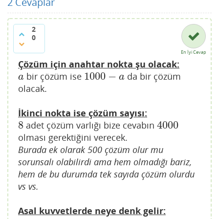
2
Cevaplar
2
0
En İyi Cevap
Çözüm için anahtar nokta şu olacak:
1000
−
bir çözüm ise
da bir çözüm
a
1000
−
a
a
a
olacak.
İkinci nokta ise çözüm sayısı:
8
4000
adet çözüm varlığı bize cevabın
8
4000
olması gerektiğini verecek.
Burada ek olarak 500 çözüm olur mu
sorunsalı olabilirdi ama hem olmadığı bariz,
hem de bu durumda tek sayıda çözüm olurdu
vs vs.
Asal kuvvetlerde neye denk gelir: