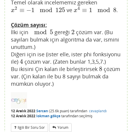
Temel olarak incelememiz gereken
2
4
≡
−
1
mod
125
≡
1
mod
8
ve
.
x
2
≡
−
1
mod
125
x
4
≡
1
mod
8
x
x
Çözüm sayısı:
mod
5
2
İlki için
gereği
çözüm var. (Bu
mod
5
2
sayıları bulmak için algoritma da var, ismini
unuttum.)
Diğeri için ise (ister elle, ister phi fonksiyonu
4
ile)
çözüm var. (Zaten bunlar 1,3,5,7.)
4
8
Bu ikisini Çin kalan ile birleştirirsek
çözüm
8
var. (Çin kalan ile bu 8 sayıyı bulmak da
mümkün oluyor.)
12 Aralık 2022
Sercan
(
25.6k
puan)
tarafından
cevaplandı
12 Aralık 2022
lokman gökçe
tarafından
seçilmiş
Ilgili Bir Soru Sor
Yorum