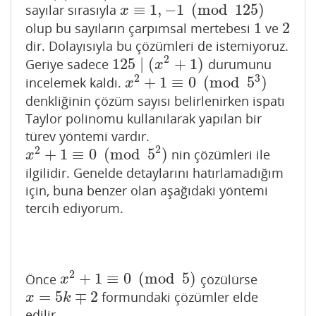
≡
1
,
−
1
(
mod
125
)
sayılar sırasıyla
x
≡
1
,
−
1
(
mod
125
)
x
1
2
olup bu sayıların çarpımsal mertebesi
ve
1
2
dir. Dolayısıyla bu çözümleri de istemiyoruz.
2
125
∣
(
+
1
)
Geriye sadece
durumunu
125
∣
(
x
2
+
1
)
x
3
2
+
1
≡
0
(
mod
5
)
incelemek kaldı.
x
2
+
1
≡
0
(
mod
5
3
)
x
denkliğinin çözüm sayısı belirlenirken ispatı
Taylor polinomu kullanılarak yapılan bir
türev yöntemi vardır.
2
2
+
1
≡
0
(
mod
5
)
nin çözümleri ile
x
2
+
1
≡
0
(
mod
5
2
)
x
ilgilidir. Genelde detaylarını hatırlamadığım
için, buna benzer olan aşağıdaki yöntemi
tercih ediyorum.
2
+
1
≡
0
(
mod
5
)
Önce
çözülürse
x
2
+
1
≡
0
(
mod
5
)
x
=
5
∓
2
formundaki çözümler elde
x
=
5
k
∓
2
x
k
edilir.