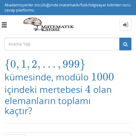
Akademisyenler öncülüğünde matematik/fizik/bilgisayar bilimleri soru
cevap platformu
Toggle
navigation
{
0
,
1
,
2
,
…
,
999
}
{
0
,
1
,
2
,
…
,
999
}
1000
kümesinde, modülo
1000
4
içindeki mertebesi
olan
4
elemanların toplamı
kaçtır?