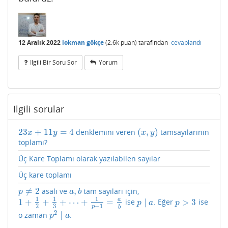
12 Aralık 2022
lokman gökçe
(
2.6k
puan)
tarafından
cevaplandı
Ilgili Bir Soru Sor
Yorum
İlgili sorular
23
+
11
=
4
(
,
)
denklemini veren
tamsayılarının
23
x
+
11
y
=
4
(
x
,
y
)
x
y
x
y
toplamı?
Üç Kare Toplamı olarak yazılabilen sayılar
Üç kare toplamı
≠
2
,
asalı ve
tam sayıları için,
p
≠
2
a
,
b
p
a
b
1
1
1
a
1
+
+
+
⋯
+
=
∣
>
3
ise
. Eğer
ise
1
+
1
2
+
1
3
+
⋯
+
1
p
−
1
=
a
b
p
∣
a
p
>
3
p
a
p
2
3
−
1
p
b
2
∣
o zaman
.
p
2
∣
a
p
a