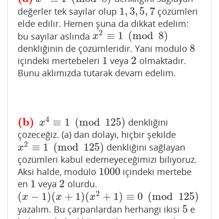
1
,
3
,
5
,
7
değerler tek sayılar olup
çözümleri
1
,
3
,
5
,
7
elde edilir. Hemen şuna da dikkat edelim:
2
≡
1
(
mod
8
)
bu sayılar aslında
x
2
≡
1
(
mod
8
)
x
8
denkliğinin de çözümleridir. Yani modülo
8
1
2
içindeki mertebeleri
veya
olmaktadır.
1
2
Bunu aklımızda tutarak devam edelim.
4
(b)
≡
1
(
mod
125
)
denkliğini
(b)
x
4
≡
1
(
mod
125
)
x
çözeceğiz. (a) dan dolayı, hiçbir şekilde
2
≡
1
(
mod
125
)
denkliğini sağlayan
x
2
≡
1
(
mod
125
)
x
çözümleri kabul edemeyeceğimizi biliyoruz.
1000
Aksi halde, modülo
içindeki mertebe
1000
1
2
en
veya
olurdu.
1
2
2
(
−
1
)
(
+
1
)
(
+
1
)
≡
0
(
mod
125
)
(
x
−
1
)
(
x
+
1
)
(
x
2
+
1
)
≡
0
(
mod
125
)
x
x
x
5
yazalım. Bu çarpanlardan herhangi ikisi
e
5