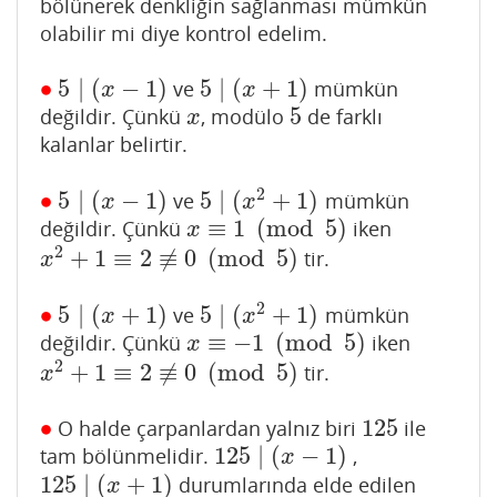
bölünerek denkliğin sağlanması mümkün
olabilir mi diye kontrol edelim.
∙
5
∣
(
−
1
)
5
∣
(
+
1
)
ve
mümkün
∙
5
∣
(
x
−
1
)
5
∣
(
x
+
1
)
x
x
5
değildir. Çünkü
, modülo
de farklı
x
5
x
kalanlar belirtir.
2
∙
5
∣
(
−
1
)
5
∣
(
+
1
)
ve
mümkün
∙
5
∣
(
x
−
1
)
5
∣
(
x
2
+
1
)
x
x
≡
1
(
mod
5
)
değildir. Çünkü
iken
x
≡
1
(
mod
5
)
x
2
+
1
≡
2
≢
0
(
mod
5
)
tir.
x
2
+
1
≡
2
≢
0
(
mod
5
)
x
2
∙
5
∣
(
+
1
)
5
∣
(
+
1
)
ve
mümkün
∙
5
∣
(
x
+
1
)
5
∣
(
x
2
+
1
)
x
x
≡
−
1
(
mod
5
)
değildir. Çünkü
iken
x
≡
−
1
(
mod
5
)
x
2
+
1
≡
2
≢
0
(
mod
5
)
tir.
x
2
+
1
≡
2
≢
0
(
mod
5
)
x
∙
125
O halde çarpanlardan yalnız biri
ile
∙
125
125
∣
(
−
1
)
tam bölünmelidir.
,
125
∣
(
x
−
1
)
x
125
∣
(
+
1
)
durumlarında elde edilen
125
∣
(
x
+
1
)
x