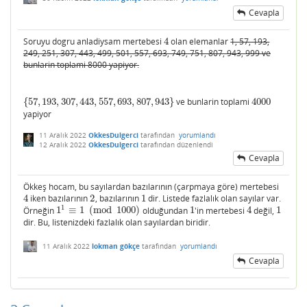
Cevapla
Soruyu dogru anladiysam mertebesi
4
olan elemanlar
1, 57, 193,
4
249, 251, 307, 443, 499, 501, 557, 693, 749, 751, 807, 943, 999 ve
bunlarin toplami 8000 yapiyor.
{
57
,
193
,
307
,
443
,
557
,
693
,
807
,
943
}
ve bunlarin toplami
4000
{
57
,
193
,
307
,
443
,
557
,
693
,
807
,
943
}
4000
yapiyor
11 Aralık 2022
OkkesDulgerci
tarafından
yorumlandı
12 Aralık 2022
OkkesDulgerci
tarafından
düzenlendi
Cevapla
Ökkeş hocam, bu sayılardan bazılarının (çarpmaya göre) mertebesi
4
iken bazılarının
2
, bazılarının
1
dir. Listede fazlalık olan sayılar var.
4
2
1
1
Örneğin
1
≡
1
(
mod
1000
)
olduğundan
1
'in mertebesi
4
değil,
1
1
1
≡
1
(
mod
1000
)
1
4
1
dir. Bu, listenizdeki fazlalık olan sayılardan biridir.
11 Aralık 2022
lokman gökçe
tarafından
yorumlandı
Cevapla