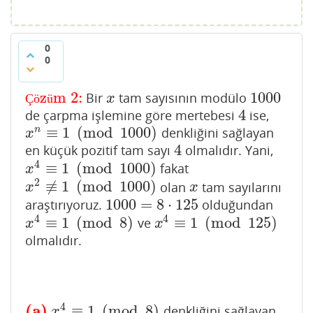
0
0
z
m 2:
1000
Bir
tam sayısının modülo
Çözüm 2:
x
1000
Ç
ö
ü
x
4
de çarpma işlemine göre mertebesi
ise,
4
≡
1
(
mod
1000
)
n
denkliğini sağlayan
x
n
≡
1
(
mod
1000
)
x
4
en küçük pozitif tam sayı
olmalıdır. Yani,
4
4
≡
1
(
mod
1000
)
fakat
x
4
≡
1
(
mod
1000
)
x
2
≢
1
(
mod
1000
)
olan
tam sayılarını
x
2
≢
1
(
mod
1000
)
x
x
x
1000
=
8
⋅
125
araştırıyoruz.
olduğundan
1000
=
8
⋅
125
4
4
≡
1
(
mod
8
)
≡
1
(
mod
125
)
ve
x
4
≡
1
(
mod
8
)
x
4
≡
1
(
mod
125
)
x
x
olmalıdır.
4
(a)
≡
1
(
mod
8
)
denkliğini sağlayan
(a)
x
4
≡
1
(
mod
8
)
x