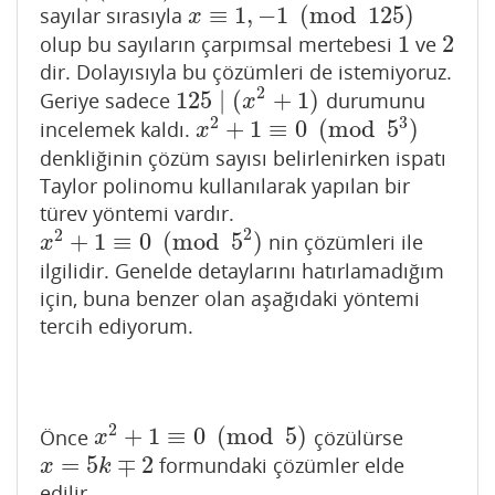
≡
1
,
−
1
(
mod
125
)
sayılar sırasıyla
x
≡
1
,
−
1
(
mod
125
)
x
1
2
olup bu sayıların çarpımsal mertebesi
ve
1
2
dir. Dolayısıyla bu çözümleri de istemiyoruz.
2
125
∣
(
+
1
)
Geriye sadece
durumunu
125
∣
(
x
2
+
1
)
x
3
2
+
1
≡
0
(
mod
5
)
incelemek kaldı.
x
2
+
1
≡
0
(
mod
5
3
)
x
denkliğinin çözüm sayısı belirlenirken ispatı
Taylor polinomu kullanılarak yapılan bir
türev yöntemi vardır.
2
2
+
1
≡
0
(
mod
5
)
nin çözümleri ile
x
2
+
1
≡
0
(
mod
5
2
)
x
ilgilidir. Genelde detaylarını hatırlamadığım
için, buna benzer olan aşağıdaki yöntemi
tercih ediyorum.
2
+
1
≡
0
(
mod
5
)
Önce
çözülürse
x
2
+
1
≡
0
(
mod
5
)
x
=
5
∓
2
formundaki çözümler elde
x
=
5
k
∓
2
x
k
edilir.