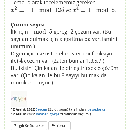
Temel olarak incelememiz gereken
2
4
≡
−
1
mod
125
≡
1
mod
8
ve
.
x
2
≡
−
1
mod
125
x
4
≡
1
mod
8
x
x
Çözüm sayısı:
mod
5
2
İlki için
gereği
çözüm var. (Bu
mod
5
2
sayıları bulmak için algoritma da var, ismini
unuttum.)
Diğeri için ise (ister elle, ister phi fonksiyonu
4
ile)
çözüm var. (Zaten bunlar 1,3,5,7.)
4
8
Bu ikisini Çin kalan ile birleştirirsek
çözüm
8
var. (Çin kalan ile bu 8 sayıyı bulmak da
mümkün oluyor.)
12 Aralık 2022
Sercan
(
25.6k
puan)
tarafından
cevaplandı
12 Aralık 2022
lokman gökçe
tarafından
seçilmiş
Ilgili Bir Soru Sor
Yorum