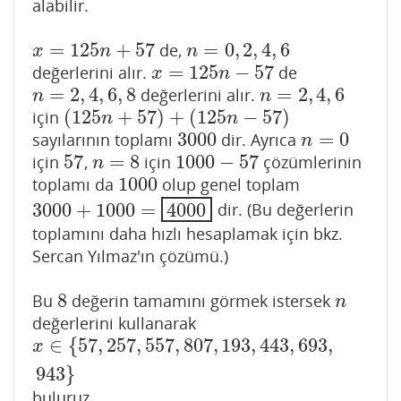
alabilir.
=
125
+
57
=
0
,
2
,
4
,
6
de,
x
=
125
n
+
57
n
=
0
,
2
,
4
,
6
x
n
n
=
125
−
57
değerlerini alır.
de
x
=
125
n
−
57
x
n
=
2
,
4
,
6
,
8
=
2
,
4
,
6
değerlerini alır.
n
=
2
,
4
,
6
,
8
n
=
2
,
4
,
6
n
n
(
125
+
57
)
+
(
125
−
57
)
için
(
125
n
+
57
)
+
(
125
n
−
57
)
n
n
3000
=
0
sayılarının toplamı
dir. Ayrıca
3000
n
=
0
n
57
=
8
1000
−
57
için
,
için
çözümlerinin
57
n
=
8
1000
−
57
n
1000
toplamı da
olup genel toplam
1000
3000
+
1000
=
4000
dir. (Bu değerlerin
3000
+
1000
=
4000
toplamını daha hızlı hesaplamak için bkz.
Sercan Yılmaz'ın çözümü.)
8
Bu
değerin tamamını görmek istersek
8
n
n
değerlerini kullanarak
∈
{
57
,
257
,
557
,
807
,
193
,
443
,
693
,
x
∈
{
57
,
257
,
557
,
807
,
193
,
443
,
693
,
943
}
x
943
}
buluruz.