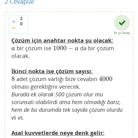
2
Cevaplar
2
0
En İyi Cevap
Çözüm için anahtar nokta şu olacak:
1000
−
bir çözüm ise
da bir çözüm
a
1000
−
a
a
a
olacak.
İkinci nokta ise çözüm sayısı:
8
4000
adet çözüm varlığı bize cevabın
8
4000
olması gerektiğini verecek.
Burada ek olarak 500 çözüm olur mu
sorunsalı olabilirdi ama hem olmadığı bariz,
hem de bu durumda tek sayıda çözüm olurdu
vs vs.
Asal kuvvetlerde neye denk gelir: