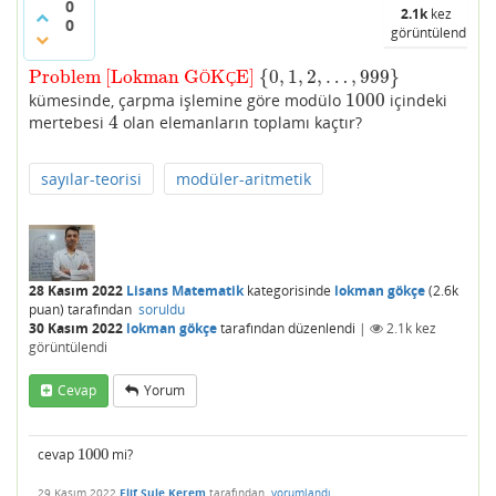
0
2.1k
kez
0
görüntülendi
Problem [Lokman G
K
E]
{
0
,
1
,
2
,
…
,
999
}
Problem [Lokman GÖKÇE]
{
0
,
1
,
2
,
…
,
999
}
Ö
Ç
1000
kümesinde, çarpma işlemine göre modülo
içindeki
1000
4
mertebesi
olan elemanların toplamı kaçtır?
4
sayılar-teorisi
modüler-aritmetik
28 Kasım 2022
Lisans Matematik
kategorisinde
lokman gökçe
(
2.6k
puan)
tarafından
soruldu
30 Kasım 2022
lokman gökçe
tarafından
düzenlendi
|
2.1k
kez
görüntülendi
Cevap
Yorum
cevap
1000
mi?
1000
29 Kasım 2022
Elif Şule Kerem
tarafından
yorumlandı