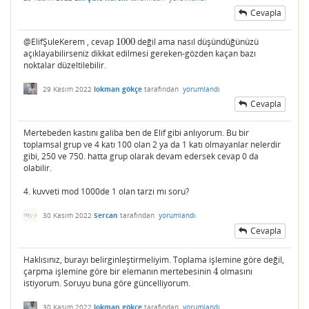
Cevapla
@ElifŞuleKerem , cevap
1000
değil ama nasıl düşündüğünüzü
1000
açıklayabilirseniz dikkat edilmesi gereken-gözden kaçan bazı
noktalar düzeltilebilir.
29 Kasım 2022
lokman gökçe
tarafından
yorumlandı
Cevapla
Mertebeden kastını galiba ben de Elif gibi anlıyorum. Bu bir
toplamsal grup ve 4 katı 100 olan 2 ya da 1 katı olmayanlar nelerdir
gibi, 250 ve 750. hatta grup olarak devam edersek cevap 0 da
olabilir.
4. kuvveti mod 1000de 1 olan tarzı mı soru?
30 Kasım 2022
Sercan
tarafından
yorumlandı
Cevapla
Haklısınız, burayı belirginleştirmeliyim. Toplama işlemine göre değil,
çarpma işlemine göre bir elemanın mertebesinin
4
olmasını
4
istiyorum. Soruyu buna göre güncelliyorum.
30 Kasım 2022
lokman gökçe
tarafından
yorumlandı