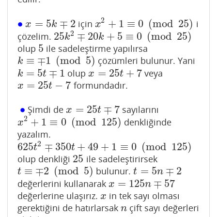
2
∙
=
5
∓
2
+
1
≡
0
(
mod
25
)
için
i
∙
x
=
5
k
∓
2
x
2
+
1
≡
0
(
mod
25
)
x
k
x
2
25
∓
20
+
5
≡
0
(
mod
25
)
çözelim.
25
k
2
∓
20
k
+
5
≡
0
(
mod
25
)
k
k
5
olup
ile sadeleştirme yapılırsa
5
≡
∓
1
(
mod
5
)
çözümleri bulunur. Yani
k
≡
∓
1
(
mod
5
)
k
=
5
∓
1
=
25
+
7
olup
veya
k
=
5
t
∓
1
x
=
25
t
+
7
k
t
x
t
=
25
−
7
formundadır.
x
=
25
t
−
7
x
t
∙
=
25
∓
7
Şimdi de
sayılarını
∙
x
=
25
t
∓
7
x
t
2
+
1
≡
0
(
mod
125
)
denkliğinde
x
2
+
1
≡
0
(
mod
125
)
x
yazalım.
2
625
∓
350
+
49
+
1
≡
0
(
mod
125
)
625
t
2
∓
350
t
+
49
+
1
≡
0
(
mod
125
)
t
t
25
olup denkliği
ile sadeleştirirsek
25
≡
∓
2
(
mod
5
)
=
5
∓
2
bulunur.
t
≡
∓
2
(
mod
5
)
t
=
5
n
∓
2
t
t
n
=
125
∓
57
değerlerini kullanarak
x
=
125
n
∓
57
x
n
değerlerine ulaşırız.
in tek sayı olması
x
x
gerektiğini de hatırlarsak
çift sayı değerleri
n
n