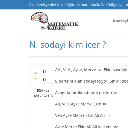
Akademisyenler öncülüğünde matematik/fizik/bilgisayar bi
Anasay
N. sodayi kim icer ?
Ali , Veli , Ayse, Merve ve Ekin saydig
0
0
Siparisini alan sodayi iciyor. Sihirli s
924
kez
Asagida bir iki adimini gosterdim
görüntülendi
Ali, Veli, Ayse,Merve,Ekin =>
Veli,Ayse,Merve,Ekin,Ali,Ali =>
Ayse,Merve,Ekin,Ali,Ali,Veli,Veli => ...