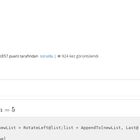
(
857
puan)
tarafından
soruldu
|
924
kez görüntülendi
=
5
n
newList = RotateLeft@list;list = AppendTo[newList, Last@
om]