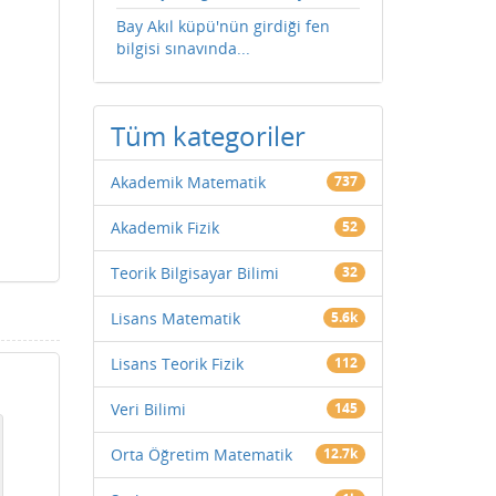
Bay Akıl küpü'nün girdiği fen
bilgisi sınavında...
Tüm kategoriler
Akademik Matematik
737
Akademik Fizik
52
Teorik Bilgisayar Bilimi
32
Lisans Matematik
5.6k
Lisans Teorik Fizik
112
Veri Bilimi
145
Orta Öğretim Matematik
12.7k