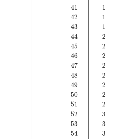
41
1
42
1
43
1
44
2
45
2
46
2
47
2
48
2
49
2
50
2
n. soda
icen kisi
1
1
2
2
3
3
4
4
5
5
6
1
51
2
52
3
53
3
54
3