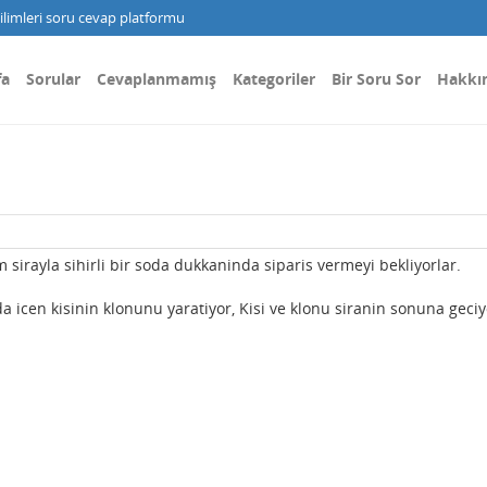
limleri soru cevap platformu
fa
Sorular
Cevaplanmamış
Kategoriler
Bir Soru Sor
Hakkı
im sirayla sihirli bir soda dukkaninda siparis vermeyi bekliyorlar.
oda icen kisinin klonunu yaratiyor, Kisi ve klonu siranin sonuna geciy