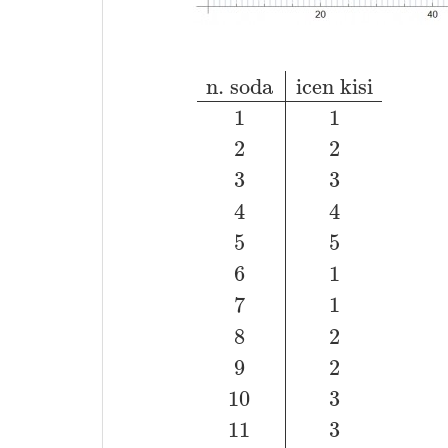
n. soda
icen kisi
1
1
2
2
3
3
4
4
5
5
6
1
7
1
8
2
9
2
10
3
11
3