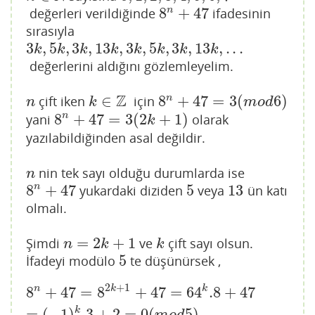
8
+
47
n
değerleri verildiğinde
ifadesinin
8
n
+
47
sırasıyla
3
,
5
,
3
,
13
,
3
,
5
,
3
,
13
,
.
.
.
3
k
,
5
k
,
3
k
,
13
k
,
3
k
,
5
k
,
3
k
,
13
k
,
.
.
.
k
k
k
k
k
k
k
k
değerlerini aldığını gözlemleyelim.
Z
∈
8
+
47
=
3
(
6
)
n
çift iken
için
n
k
∈
Z
8
n
+
47
=
3
(
m
o
d
6
)
n
k
m
o
d
8
+
47
=
3
(
2
+
1
)
n
yani
olarak
8
n
+
47
=
3
(
2
k
+
1
)
k
yazılabildiğinden asal değildir.
nin tek sayı olduğu durumlarda ise
n
n
8
+
47
5
13
n
yukardaki diziden
veya
ün katı
8
n
+
47
5
13
olmalı.
=
2
+
1
Şimdi
ve
çift sayı olsun.
n
=
2
k
+
1
k
n
k
k
5
İfadeyi modülo
te düşünürsek ,
5
2
+
1
n
k
k
8
n
+
47
=
8
2
k
+
1
+
47
=
64
k
.8
+
47
=
(
−
1
)
k
.3
+
2
=
0
(
m
o
d
5
)
8
+
47
=
8
+
47
=
64
.8
+
47
k
=
(
−
1
)
.3
+
2
=
0
(
5
)