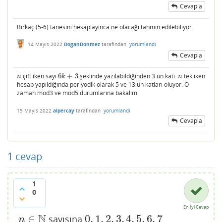
Cevapla
Birkaç (5-6) tanesini hesaplayınca ne olacağı tahmin edilebiliyor.
14 Mayıs 2022
DoganDonmez
tarafından
yorumlandı
Cevapla
çift iken sayı
6
+
3
şeklinde yazılabildiğinden 3 ün katı.
tek iken
n
6
k
+
3
n
n
k
n
hesap yapıldığında periyodik olarak 5 ve 13 ün katları oluyor. O
zaman mod3 ve mod5 durumlarına bakalım.
15 Mayıs 2022
alpercay
tarafından
yorumlandı
Cevapla
1
cevap
1
0
En İyi Cevap
N
∈
0
,
1
,
2
,
3
,
4
,
5
,
6
,
7
sayısına
n
∈
N
0
,
1
,
2
,
3
,
4
,
5
,
6
,
7
n