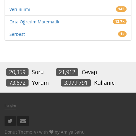
Veri Bilimi
145
Orta Öğretim Matematik
12.7k
Serbest
1k
20,359
Soru
21,912
Cevap
73,672
Yorum
3,979,791
Kullanıcı
İletişim
Donut Theme
with
by
Amiya Sahu