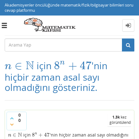
Akademisyenler öncülüğünde matematik/fizik/bilgisayar bilimleri soru
cevap platformu
Toggle
navigation
N
n
∈
8
+
47
için
'nin
n
∈
N
8
n
+
47
n
hiçbir zaman asal sayı
olmadığını gösteriniz.
0
1.3k
kez
0
görüntülendi
N
∈
8
+
47
n
için
'nin hiçbir zaman asal sayı olmadığını
n
∈
N
8
n
+
47
n