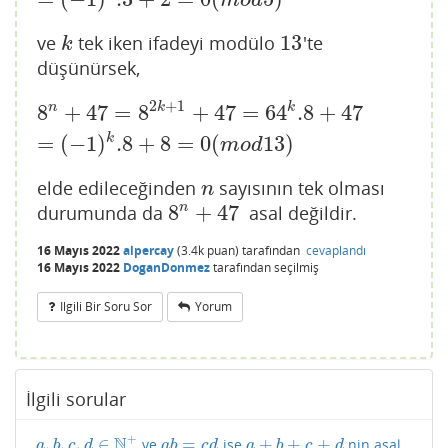
m
o
d
13
ve
tek iken ifadeyi modülo
'te
k
13
k
düşünürsek,
2
+
1
n
k
k
8
n
+
47
=
8
2
k
+
1
+
47
=
64
k
.8
+
47
=
(
−
1
)
k
.8
+
8
=
0
(
m
o
d
13
)
8
+
47
=
8
+
47
=
64
.8
+
47
k
=
(
−
1
)
.8
+
8
=
0
(
13
)
m
o
d
elde edileceğinden
sayısının tek olması
n
n
8
+
47
n
durumunda da
asal değildir.
8
n
+
47
16 Mayıs 2022
alpercay
(
3.4k
puan)
tarafından
cevaplandı
16 Mayıs 2022
DoganDonmez
tarafından
seçilmiş
Ilgili Bir Soru Sor
Yorum
İlgili sorular
+
N
,
,
,
∈
=
+
+
+
ve
ise
nin asal
a
,
b
,
c
,
d
∈
N
+
a
b
=
c
d
a
+
b
+
c
+
d
a
b
c
d
a
b
c
d
a
b
c
d