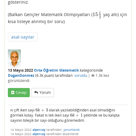
gösteriniz.
1
15
(Balkan Gençler Matematik Olimpiyatları (
yaş altı) için
15
1
2
2
kısa listeye alınmış bir soru)
asal-sayılar
13 Mayıs 2022
Orta Öğretim Matematik
kategorisinde
DoganDonmez
(
6.3k
puan)
tarafından
soruldu
|
1.3k
kez
görüntülendi
Cevap
Yorum
çift iken sayı
6
+
3
olarak yazılabildiğinden asal olmadığını
n
6
k
+
3
n
k
görmek kolay. Fakat
tek iken sayı
6
+
1
şeklinde ve bu kalıpta
n
6
k
+
1
n
k
sayının bileşik bir sayı olduğunu göremedim.
14 Mayıs 2022
alpercay
tarafından
yorumlandı
14 Mayıs 2022
alpercay
tarafından
düzenlendi