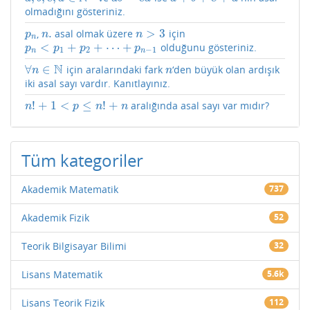
olmadığını gösteriniz.
.
>
3
,
asal olmak üzere
için
p
n
n
.
n
>
3
p
n
n
n
<
+
+
⋯
+
olduğunu gösteriniz.
p
n
<
p
1
+
p
2
+
⋯
+
p
n
−
1
p
p
p
p
1
2
−
1
n
n
N
∀
∈
için aralarındaki fark
‘den büyük olan ardışık
∀
n
∈
N
n
n
n
iki asal sayı vardır. Kanıtlayınız.
!
+
1
<
≤
!
+
aralığında asal sayı var mıdır?
n
!
+
1
<
p
≤
n
!
+
n
n
p
n
n
Tüm kategoriler
Akademik Matematik
737
Akademik Fizik
52
Teorik Bilgisayar Bilimi
32
Lisans Matematik
5.6k
Lisans Teorik Fizik
112