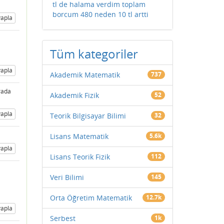
tl de halama verdim toplam
borcum 480 neden 10 tl artti
apla
Tüm kategoriler
apla
Akademik Matematik
737
rada
Akademik Fizik
52
apla
Teorik Bilgisayar Bilimi
32
Lisans Matematik
5.6k
apla
Lisans Teorik Fizik
112
Veri Bilimi
145
Orta Öğretim Matematik
12.7k
apla
Serbest
1k