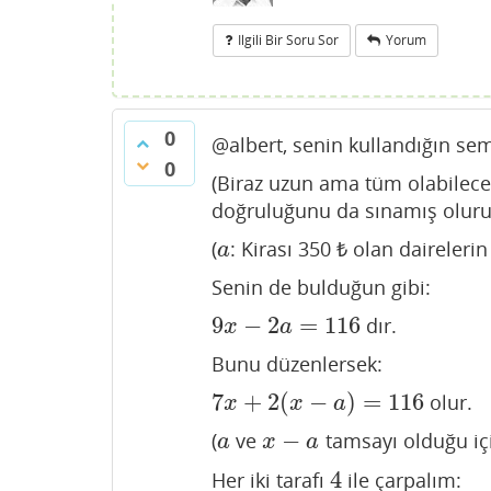
Ilgili Bir Soru Sor
Yorum
0
@albert, senin kullandığın semb
0
(Biraz uzun ama tüm olabilece
doğruluğunu da sınamış oluru
(
: Kirası 350 ₺ olan dairelerin
a
a
Senin de bulduğun gibi:
9
−
2
=
116
dır.
9
x
−
2
a
=
116
x
a
Bunu düzenlersek:
7
+
2
(
−
)
=
116
olur.
7
x
+
2
(
x
−
a
)
=
116
x
x
a
−
(
ve
tamsayı olduğu iç
a
x
−
a
a
x
a
4
Her iki tarafı
ile çarpalım:
4