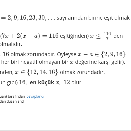
=
2
,
9
,
16
,
23
,
30
,
…
sayılarından birine eşit olmak
9
,
16
,
23
,
30
,
…
116
7
+
2
(
−
)
=
116
≤
(
eşitiğinden)
den
7
x
+
2
(
x
−
a
)
=
116
x
≤
116
7
x
x
a
x
7
lmalıdır.
≤
16
−
∈
{
2
,
9
,
16
}
olmak zorundadır. Öyleyse
x
−
a
∈
{
2
,
9
,
16
}
x
a
n her biri negatif olmayan bir
değerine karşı gelir).
x
x
∈
{
12
,
14
,
16
}
inden,
olmak zorundadır.
x
∈
{
12
,
14
,
16
}
x
16
12
un gibi)
,
en küçük
,
olur.
16
x
12
x
uan)
tarafından
cevaplandı
ndan
düzenlendi