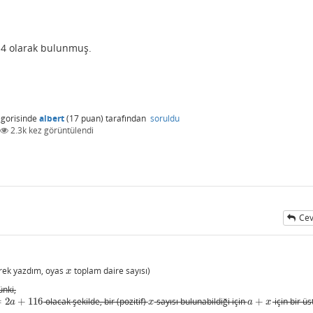
4 olarak bulunmuş.
gorisinde
albert
(
17
puan)
tarafından
soruldu
2.3k
kez görüntülendi
Cev
rek yazdım, oyas
toplam daire sayısı)
x
x
ünki,
=
2
+
116
olacak şekilde, bir (pozitif)
sayısı bulunabildiği için
+
için bir üst
a
+
116
x
a
+
x
a
x
a
x