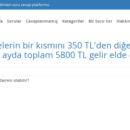
limleri soru cevap platformu
fa
Sorular
Cevaplanmamış
Kategoriler
Bir Soru Sor
Hakkı
elerin bir kısmını 350 TL'den diğe
r ayda toplam 5800 TL gelir elde
airesi olabilir?