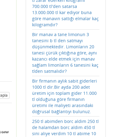
tl zarar ederken kilogramı
700.000 tl'den satarsa
13.000.000 tl kar ediyor buna
göre manavın sattığı elmalar kaç
kilogramdır?
Bir manav a tane limonun 3
tanesini b tl den satmayı
düşünmektedir. Limonların 20
tanesi çürük çıktığına göre, aynı
kazancı elde etmek için manav
sağlam limonların 6 tanesini kaç
tlden satmalıdır?
Bir firmanın aylık sabit giderleri
1000 tl dir.Bir ayda 200 adet
üretim için toplam gider 11.000
apla
tl olduğuna göre firmanın
üretimi ile maliyeti arasındaki
doğrusal bağlantıyı bulunuz.
250 tl abimden borc aldim 250 tl
de halamdan borc aldim 450 tl
 sınır
sini aliye verdim 10 tl abime 10