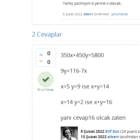
Yanlış yazmışım b yerine x olacak.
9 Şubat 2022
albert
tarafından
yorumlandı
2
Cevaplar
0
350x+450y=5800
0
9y=116-7x
x=5 y=9 ise x+y=14
En İyi Cevap
x=14 y=2 ise x+y=16
yani cevap16 olcak zaten
9 Şubat 2022
Elif Gür
(
24
puan)
t
13 Şubat 2022
albert
tarafından