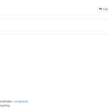
Cev
arafından
cevaplandı
seçilmiş