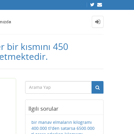
mızda
r bir kısmını 450
 etmektedir.
İlgili sorular
bir manav elmaların kilogramı
400.000 tl'den satarsa 6500.000