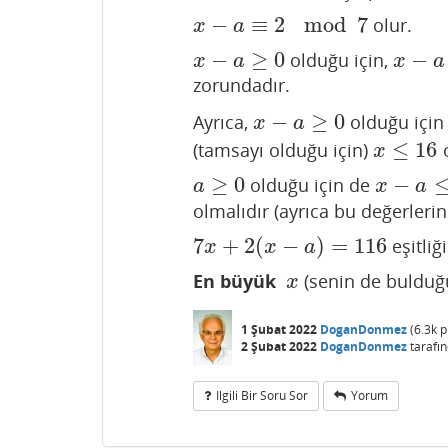
−
≡
2
mod
7
olur.
x
−
a
≡
2
mod
7
x
a
−
≥
0
−
olduğu için,
x
−
a
≥
0
x
−
a
=
2
,
x
a
x
a
zorundadır.
−
≥
0
Ayrıca,
olduğu için 
x
−
a
≥
0
x
a
≤
16
(tamsayı olduğu için)
o
x
≤
16
x
≥
0
−
olduğu için de
a
≥
0
x
−
a
≤
16
a
x
a
olmalıdır (ayrıca bu değerleri
7
+
2
(
−
)
=
116
eşitliğ
7
x
+
2
(
x
−
a
)
=
116
x
x
a
En büyük
(senin de bulduğ
x
x
1 Şubat 2022
DoganDonmez
(
6.3k
p
2 Şubat 2022
DoganDonmez
tarafı
Ilgili Bir Soru Sor
Yorum