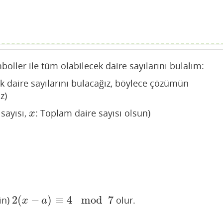
oller ile tüm olabilecek daire sayılarını bulalım:
k daire sayılarını bulacağız, böylece çözümün
z)
 sayısı,
: Toplam daire sayısı olsun)
x
x
2
(
−
)
≡
4
mod
7
in)
olur.
2
(
x
−
a
)
≡
4
mod
7
x
a