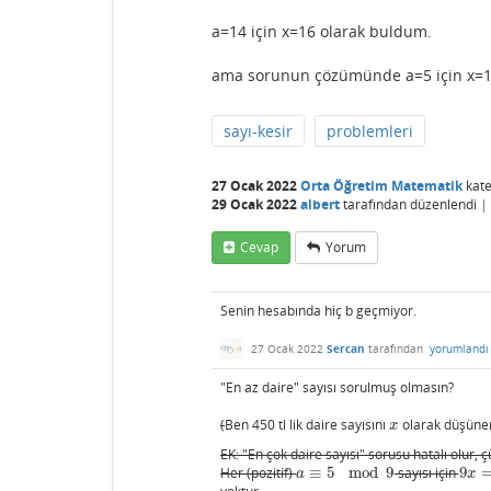
a=14 için x=16 olarak buldum.
ama sorunun çözümünde a=5 için x=1
sayı-kesir
problemleri
27 Ocak 2022
Orta Öğretim Matematik
kate
29 Ocak 2022
albert
tarafından
düzenlendi
|
Cevap
Yorum
Senin hesabında hiç b geçmiyor.
27 Ocak 2022
Sercan
tarafından
yorumlandı
"En az daire" sayısı sorulmuş olmasın?
(
Ben 450 tl lik daire sayısını
olarak düşüne
x
x
EK: "En çok daire sayısı" sorusu hatalı olur, ç
Her (pozitif)
≡
5
mod
9
sayısı için
9
a
≡
5
mod
9
9
x
=
2
a
x