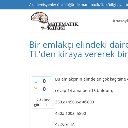
Akademisyenler öncülüğünde matematik/fizik/bilgisayar bi
Anasay
Bir emlakçı elindeki dair
TL'den kiraya vererek bi
Bu emlakçının elinde en çok kaç tane d
0
0
cevap 14 ama ben 16 buldum;
2.3k
kez
350.a+450(x-a)=5800
görüntülendi
450x-100a=5800
9x-2a=116