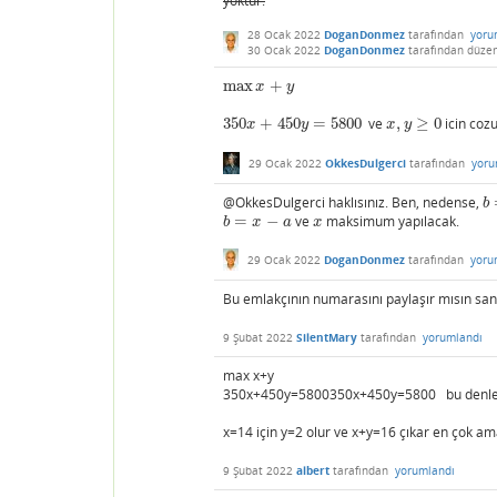
yoktur.
28 Ocak 2022
DoganDonmez
tarafından
yoru
30 Ocak 2022
DoganDonmez
tarafından
düzen
max
+
max
x
+
y
x
y
350
+
450
=
5800
ve
,
≥
0
icin cozu
350
x
+
450
y
=
5800
x
,
y
≥
0
x
y
x
y
29 Ocak 2022
OkkesDulgerci
tarafından
yoru
@OkkesDulgerci haklısınız. Ben, nedense,
b
b
=
−
ve
maksimum yapılacak.
b
=
x
−
a
x
b
x
a
x
29 Ocak 2022
DoganDonmez
tarafından
yoru
Bu emlakçının numarasını paylaşır mısın sa
9 Şubat 2022
SilentMary
tarafından
yorumlandı
max x+y
350x+450y=5800350x+450y=5800 bu denleme
x=14 için y=2 olur ve x+y=16 çıkar en çok 
9 Şubat 2022
albert
tarafından
yorumlandı