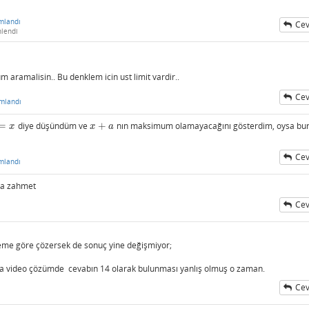
mlandı
Cev
lendi
m aramalisin.. Bu denklem icin ust limit vardir..
Cev
mlandı
=
diye düşündüm ve
+
nın maksimum olamayacağını gösterdim, oysa bu
=
x
x
+
a
x
x
a
Cev
mlandı
na zahmet
Cev
 göre çözersek de sonuç yine değişmiyor;
ama video çözümde cevabın 14 olarak bulunması yanlış olmuş o zaman.
Cev