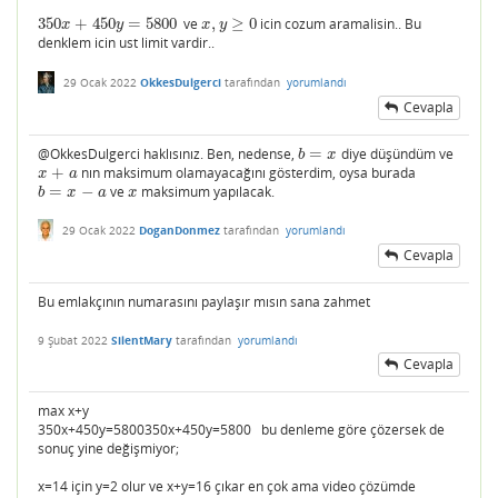
350
+
450
=
5800
ve
,
≥
0
icin cozum aramalisin.. Bu
350
x
+
450
y
=
5800
x
,
y
≥
0
x
y
x
y
denklem icin ust limit vardir..
29 Ocak 2022
OkkesDulgerci
tarafından
yorumlandı
Cevapla
@OkkesDulgerci haklısınız. Ben, nedense,
=
diye düşündüm ve
b
=
x
b
x
+
nın maksimum olamayacağını gösterdim, oysa burada
x
+
a
x
a
=
−
ve
maksimum yapılacak.
b
=
x
−
a
x
b
x
a
x
29 Ocak 2022
DoganDonmez
tarafından
yorumlandı
Cevapla
Bu emlakçının numarasını paylaşır mısın sana zahmet
9 Şubat 2022
SilentMary
tarafından
yorumlandı
Cevapla
max x+y
350x+450y=5800350x+450y=5800 bu denleme göre çözersek de
sonuç yine değişmiyor;
x=14 için y=2 olur ve x+y=16 çıkar en çok ama video çözümde