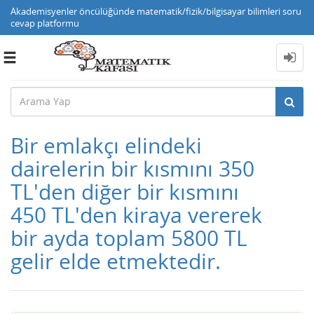
Akademisyenler öncülüğünde matematik/fizik/bilgisayar bilimleri soru
cevap platformu
Toggle
navigation
Bir emlakçı elindeki
dairelerin bir kısmını 350
TL'den diğer bir kısmını
450 TL'den kiraya vererek
bir ayda toplam 5800 TL
gelir elde etmektedir.