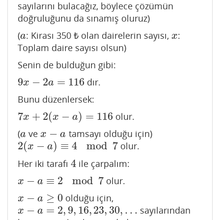
sayılarını bulacağız, böylece çözümün
doğruluğunu da sınamış oluruz)
(
: Kirası 350 ₺ olan dairelerin sayısı,
:
a
x
a
x
Toplam daire sayısı olsun)
Senin de bulduğun gibi:
9
−
2
=
116
dır.
9
x
−
2
a
=
116
x
a
Bunu düzenlersek:
7
+
2
(
−
)
=
116
olur.
7
x
+
2
(
x
−
a
)
=
116
x
x
a
−
(
ve
tamsayı olduğu için)
a
x
−
a
a
x
a
2
(
−
)
≡
4
mod
7
olur.
2
(
x
−
a
)
≡
4
mod
7
x
a
4
Her iki tarafı
ile çarpalım:
4
−
≡
2
mod
7
olur.
x
−
a
≡
2
mod
7
x
a
−
≥
0
olduğu için,
x
−
a
≥
0
x
a
−
=
2
,
9
,
16
,
23
,
30
,
…
sayılarından
x
−
a
=
2
,
9
,
16
,
23
,
30
,
…
x
a