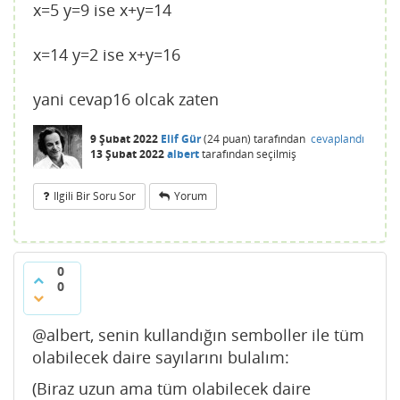
x=5 y=9 ise x+y=14
x=14 y=2 ise x+y=16
yani cevap16 olcak zaten
9 Şubat 2022
Elif Gür
(
24
puan)
tarafından
cevaplandı
13 Şubat 2022
albert
tarafından
seçilmiş
Ilgili Bir Soru Sor
Yorum
0
0
@albert, senin kullandığın semboller ile tüm
olabilecek daire sayılarını bulalım:
(Biraz uzun ama tüm olabilecek daire