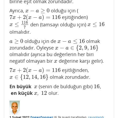
birine eşit olmak zorundadır.
−
≥
0
Ayrıca,
olduğu için (
x
−
a
≥
0
x
a
7
+
2
(
−
)
=
116
eşitiğinden)
7
x
+
2
(
x
−
a
)
=
116
x
x
a
116
≤
≤
16
den (tamsayı olduğu için)
x
≤
116
7
x
≤
16
x
x
7
olmalıdır.
≥
0
−
≤
16
olduğu için de
olmak
a
≥
0
x
−
a
≤
16
a
x
a
−
∈
{
2
,
9
,
16
}
zorundadır. Öyleyse
x
−
a
∈
{
2
,
9
,
16
}
x
a
olmalıdır (ayrıca bu değerlerin her biri
negatif olmayan bir
değerine karşı gelir).
x
x
7
+
2
(
−
)
=
116
eşitliğinden,
7
x
+
2
(
x
−
a
)
=
116
x
x
a
∈
{
12
,
14
,
16
}
olmak zorundadır.
x
∈
{
12
,
14
,
16
}
x
16
En büyük
(senin de bulduğun gibi)
,
x
16
x
12
en küçük
,
olur.
x
12
x
1 Şubat 2022
DoganDonmez
(
6.3k
puan)
tarafından
cevaplandı