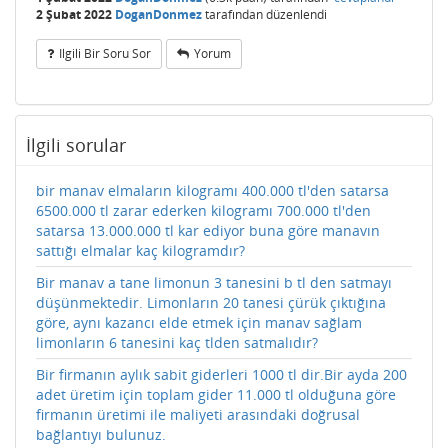
2 Şubat 2022
DoganDonmez
tarafından
düzenlendi
Ilgili Bir Soru Sor
Yorum
İlgili sorular
bir manav elmaların kilogramı 400.000 tl'den satarsa
6500.000 tl zarar ederken kilogramı 700.000 tl'den
satarsa 13.000.000 tl kar ediyor buna göre manavın
sattığı elmalar kaç kilogramdır?
Bir manav a tane limonun 3 tanesini b tl den satmayı
düşünmektedir. Limonların 20 tanesi çürük çıktığına
göre, aynı kazancı elde etmek için manav sağlam
limonların 6 tanesini kaç tlden satmalıdır?
Bir firmanın aylık sabit giderleri 1000 tl dir.Bir ayda 200
adet üretim için toplam gider 11.000 tl olduğuna göre
firmanın üretimi ile maliyeti arasındaki doğrusal
bağlantıyı bulunuz.