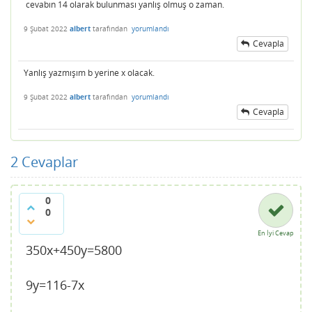
cevabın 14 olarak bulunması yanlış olmuş o zaman.
9 Şubat 2022
albert
tarafından
yorumlandı
Cevapla
Yanlış yazmışım b yerine x olacak.
9 Şubat 2022
albert
tarafından
yorumlandı
Cevapla
2
Cevaplar
0
0
En İyi Cevap
350x+450y=5800
9y=116-7x