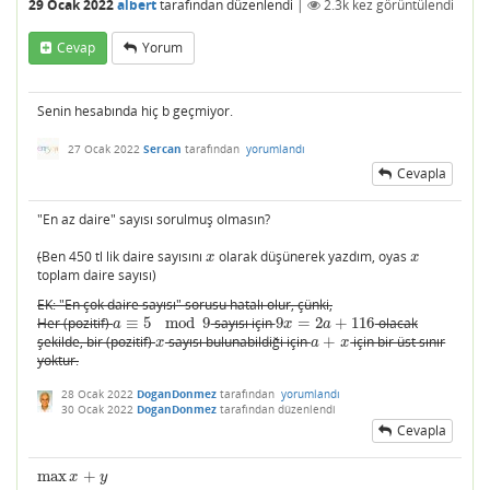
29 Ocak 2022
albert
tarafından
düzenlendi
|
2.3k
kez görüntülendi
Cevap
Yorum
Senin hesabında hiç b geçmiyor.
27 Ocak 2022
Sercan
tarafından
yorumlandı
Cevapla
"En az daire" sayısı sorulmuş olmasın?
(
Ben 450 tl lik daire sayısını
olarak düşünerek yazdım, oyas
x
x
x
x
toplam daire sayısı)
EK: "En çok daire sayısı" sorusu hatalı olur, çünki,
Her (pozitif)
≡
5
mod
9
sayısı için
9
=
2
+
116
olacak
a
≡
5
mod
9
9
x
=
2
a
+
116
a
x
a
şekilde, bir (pozitif)
sayısı bulunabildiği için
+
için bir üst sınır
x
a
+
x
x
a
x
yoktur.
28 Ocak 2022
DoganDonmez
tarafından
yorumlandı
30 Ocak 2022
DoganDonmez
tarafından
düzenlendi
Cevapla
max
+
max
x
+
y
x
y