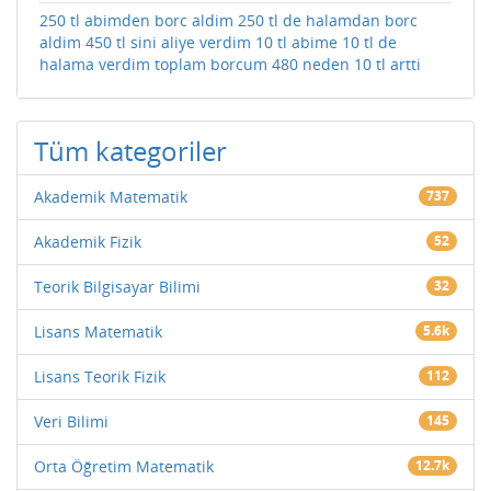
250 tl abimden borc aldim 250 tl de halamdan borc
aldim 450 tl sini aliye verdim 10 tl abime 10 tl de
halama verdim toplam borcum 480 neden 10 tl artti
Tüm kategoriler
Akademik Matematik
737
Akademik Fizik
52
Teorik Bilgisayar Bilimi
32
Lisans Matematik
5.6k
Lisans Teorik Fizik
112
Veri Bilimi
145
Orta Öğretim Matematik
12.7k