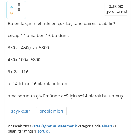
0
2.3k
kez
0
görüntülendi
Bu emlakçının elinde en çok kaç tane dairesi olabilir?
cevap 14 ama ben 16 buldum;
350.a+450(x-a)=5800
450x-100a=5800
9x-2a=116
a=14 için x=16 olarak buldum.
ama sorunun çözümünde a=5 için x=14 olarak bulunmuş.
sayı-kesir
problemleri
27 Ocak 2022
Orta Öğretim Matematik
kategorisinde
albert
(
17
puan)
tarafından
soruldu