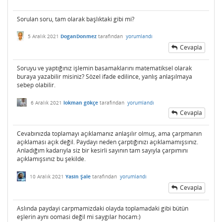
Sorulan soru, tam olarak başlıktaki gibi mi?
5 Aralık 2021
DoganDonmez
tarafından
yorumlandı
Cevapla
Soruyu ve yaptığınız işlemin basamaklarını matematiksel olarak
buraya yazabilir misiniz? Sözel ifade edilince, yanlış anlaşılmaya
sebep olabilir.
6 Aralık 2021
lokman gökçe
tarafından
yorumlandı
Cevapla
Cevabınızda toplamayı açıklamanız anlaşılır olmuş, ama çarpmanın
açıklaması açık değil. Paydayı neden çarptığınızı açıklamamışsınız.
Anladığım kadarıyla siz bir kesirli sayının tam sayıyla çarpımını
açıklamışsınız bu şekilde.
10 Aralık 2021
Yasin Şale
tarafından
yorumlandı
Cevapla
Aslında paydayi carpmamizdaki olayda toplamadaki gibi bütün
eşlerin aynı oomasi değil mi saygılar hocam:)