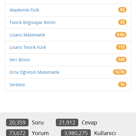
Akademik Fizik
52
Teorik Bilgisayar Bilimi
32
Lisans Matematik
5.6k
Lisans Teorik Fizik
112
Veri Bilimi
145
Orta Öğretim Matematik
12.7k
Serbest
1k
20,359
Soru
21,912
Cevap
73,672
Yorum
3,980,275
Kullanıcı