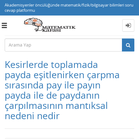
Akademisyenler öncülüğünde matematik/fizik/bilgisayar bilimleri soru
cevap platformu
Toggle
navigation
Kesirlerde toplamada
payda eşitlenirken çarpma
sırasında pay ile payın
payda ile de paydanın
çarpılmasının mantıksal
nedeni nedir