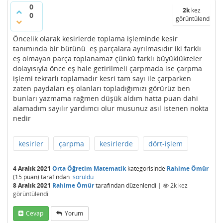
0
2k
kez
0
görüntülendi
Öncelik olarak kesirlerde toplama işleminde kesir
tanımında bir bütünü. eş parçalara ayrılmasıdır iki farklı
eş olmayan parça toplanamaz çünkü farklı büyüklükteler
dolayısıyla önce eş hale getirilmeli çarpmada ise çarpma
işlemi tekrarlı toplamadır kesri tam sayı ile çarparken
zaten paydaları eş olanları topladığımızı görürüz ben
bunları yazmama rağmen düşük aldım hatta puan dahi
alamadım sayılır yardımcı olur musunuz asıl istenen nokta
nedir
kesirler
çarpma
kesirlerde
dört-işlem
4 Aralık 2021
Orta Öğretim Matematik
kategorisinde
Rahime Ömür
(
15
puan)
tarafından
soruldu
8 Aralık 2021
Rahime Ömür
tarafından
düzenlendi
|
2k
kez
görüntülendi
Cevap
Yorum