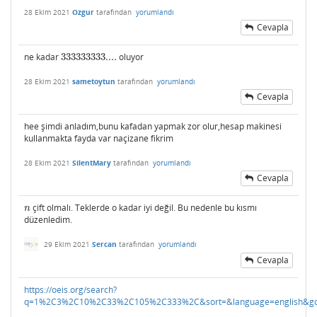
28 Ekim 2021
Ozgur
tarafından
yorumlandı
Cevapla
ne kadar
333333333....
oluyor
333333333....
28 Ekim 2021
sametoytun
tarafından
yorumlandı
Cevapla
hee şimdi anladım,bunu kafadan yapmak zor olur,hesap makinesi
kullanmakta fayda var naçizane fikrim
28 Ekim 2021
SilentMary
tarafından
yorumlandı
Cevapla
çift olmalı. Teklerde o kadar iyi değil. Bu nedenle bu kısmı
n
n
düzenledim.
29 Ekim 2021
Sercan
tarafından
yorumlandı
Cevapla
https://oeis.org/search?
q=1%2C3%2C10%2C33%2C105%2C333%2C&sort=&language=english&go