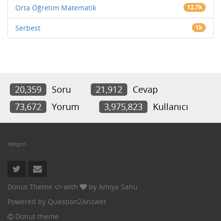
Orta Öğretim Matematik
12.7k
Serbest
1k
20,359
Soru
21,912
Cevap
73,672
Yorum
3,975,823
Kullanıcı
İletişim
Donut Theme
with
by
Amiya Sahu
Powered by
Question2Answer
Donut theme