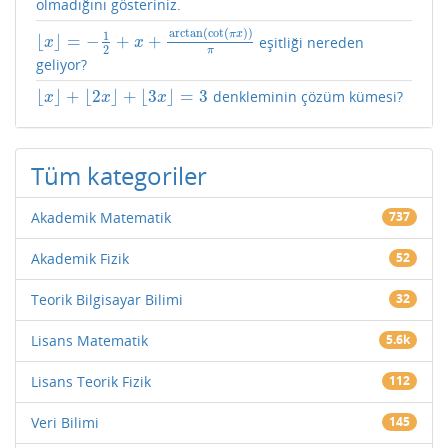
olmadığını gösteriniz.
arctan
(
cot
(
)
)
π
x
1
⌊
⌋
=
−
+
+
eşitliği nereden
⌊
x
⌋
=
−
1
2
+
x
+
arctan
(
cot
(
π
x
)
)
π
x
x
2
π
geliyor?
⌊
⌋
+
⌊
2
⌋
+
⌊
3
⌋
=
3
denkleminin çözüm kümesi?
⌊
x
⌋
+
⌊
2
x
⌋
+
⌊
3
x
⌋
=
3
x
x
x
Tüm kategoriler
Akademik Matematik
737
Akademik Fizik
52
Teorik Bilgisayar Bilimi
32
Lisans Matematik
5.6k
Lisans Teorik Fizik
112
Veri Bilimi
145