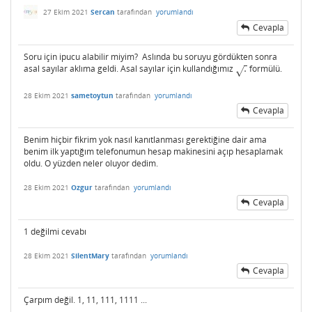
27 Ekim 2021
Sercan
tarafından
yorumlandı
Cevapla
Soru için ipucu alabilir miyim? Aslında bu soruyu gördükten sonra
asal sayılar aklıma geldi. Asal sayılar için kullandığımız
.
formülü.
.
√
28 Ekim 2021
sametoytun
tarafından
yorumlandı
Cevapla
Benim hiçbir fikrim yok nasıl kanıtlanması gerektiğine dair ama
benim ilk yaptığım telefonumun hesap makinesini açıp hesaplamak
oldu. O yüzden neler oluyor dedim.
28 Ekim 2021
Ozgur
tarafından
yorumlandı
Cevapla
1 değilmi cevabı
28 Ekim 2021
SilentMary
tarafından
yorumlandı
Cevapla
Çarpım değil. 1, 11, 111, 1111 ...