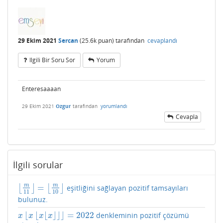
29 Ekim 2021
Sercan
(
25.6k
puan)
tarafından
cevaplandı
Ilgili Bir Soru Sor
Yorum
Enteresaaaan
29 Ekim 2021
Ozgur
tarafından
yorumlandı
Cevapla
İlgili sorular
m
m
=
⌊
⌋
⌊
⌋
eşitliğini sağlayan pozitif tamsayıları
⌊
m
11
⌋
=
⌊
m
10
⌋
11
10
bulunuz.
⌊
⌊
⌊
⌋
⌋
⌋
=
2022
denkleminin pozitif çözümü
x
⌊
x
⌊
x
⌊
x
⌋
⌋
⌋
=
2022
x
x
x
x