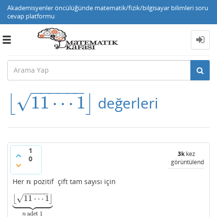
Akademisyenler öncülüğünde matematik/fizik/bilgisayar bilimleri soru
cevap platformu
Toggle
navigation
−
−
−
−
−
−
√
11
⋯
1
⌊
⌋
değerleri
⌊
11
⋯
1
⌋
1
3k
kez
0
görüntülendi
Her
pozitif çift tam sayısı için
n
n
−
−
−
−
−
−
√
11
⋯
1













⌊
⌋
⌊
11
⋯
1
⌋
⏟
n
adet
1
adet
1
n