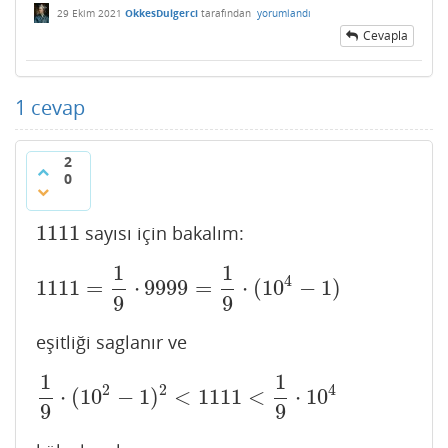
29 Ekim 2021
OkkesDulgerci
tarafından
yorumlandı
Cevapla
1
cevap
2
0
1111
sayısı için bakalım:
1111
1
1
4
1111
=
⋅
9999
=
⋅
(
10
−
1
)
1111
=
1
9
⋅
9999
=
1
9
⋅
(
10
4
−
1
)
9
9
eşitliği saglanır ve
1
1
2
2
4
⋅
(
10
−
1
)
<
1111
<
⋅
10
1
9
⋅
(
10
2
−
1
)
2
<
1111
<
1
9
⋅
10
4
9
9