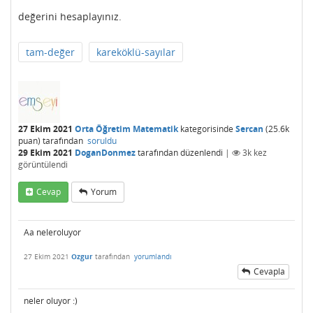
değerini hesaplayınız.
tam-değer
kareköklü-sayılar
27 Ekim 2021
Orta Öğretim Matematik
kategorisinde
Sercan
(
25.6k
puan)
tarafından
soruldu
29 Ekim 2021
DoganDonmez
tarafından
düzenlendi
|
3k
kez
görüntülendi
Cevap
Yorum
Aa neleroluyor
27 Ekim 2021
Ozgur
tarafından
yorumlandı
Cevapla
neler oluyor :)