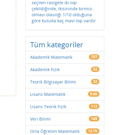
seçilen rastgele iki top
çekildiğinde, ikisininde kırmızı
olması olasılığı 1/10 olduğuna
göre kutuda kaç mavi top vardır
Tüm kategoriler
Akademik Matematik
737
Akademik Fizik
52
Teorik Bilgisayar Bilimi
32
Lisans Matematik
5.6k
Lisans Teorik Fizik
112
Veri Bilimi
145
Orta Öğretim Matematik
12.7k