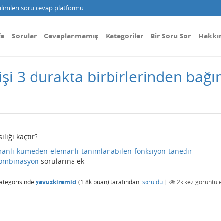
limleri soru cevap platformu
fa
Sorular
Cevaplanmamış
Kategoriler
Bir Soru Sor
Hakkı
şi 3 durakta birbirlerinden bağı
lığı kaçtır?
anli-kumeden-elemanli-tanimlanabilen-fonksiyon-tanedir
kombinasyon
sorularına ek
ategorisinde
yavuzkiremici
(
1.8k
puan)
tarafından
soruldu
|
2k
kez görüntül