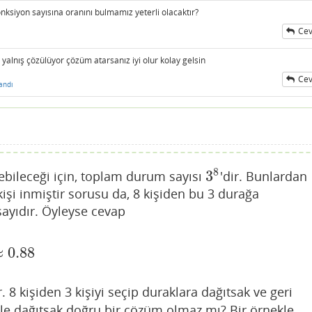
nksiyon sayısına oranını bulmamız yeterli olacaktır?
Cev
yalnış çözülüyor çözüm atarsanız iyi olur kolay gelsin
Cev
andı
8
3
nebileceği için, toplam durum sayısı
'dir. Bunlardan
3
8
kişi inmiştir sorusu da, 8 kişiden bu 3 durağa
sayıdır. Öyleyse cevap
≈
0.88
.88
8 kişiden 3 kişiyi seçip duraklara dağıtsak ve geri
le dağıtsak doğru bir çözüm olmaz mı? Bir örnekle