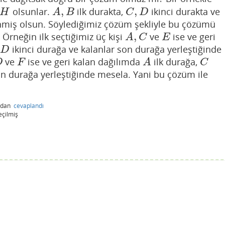
,
,
olsunlar.
ilk durakta,
ikinci durakta ve
A
,
B
C
,
D
H
A
B
C
D
inmiş olsun. Söylediğimiz çözüm şekliyle bu çözümü
,
 Örneğin ilk seçtiğimiz üç kişi
ve
ise ve geri
A
,
C
E
A
C
E
ikinci durağa ve kalanlar son durağa yerleştiğinde
D
D
ve
ise ve geri kalan dağılımda
ilk durağa,
F
A
C
D
F
A
C
on durağa yerleştiğinde mesela. Yani bu çözüm ile
ndan
cevaplandı
eçilmiş