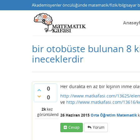
Akademisyenler öncülüğünde matematik/fizik/bilgisayar bi
Anasay
bir otobüste bulunan 8 ki
ineceklerdir
Her durakta en az bir kişinin inme olası
0
http://www.matkafasi.com/13625/elem
0
ve
http://www.matkafasi.com/13616/
2k
kez
görüntülendi
26 Haziran 2015
Orta Öğretim Matematik
k
Cevap
Yorum