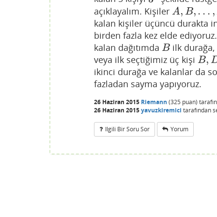
,
,
.
.
.
,
açıklayalım. Kişiler
A
,
B
,
.
.
.
,
H
A
B
kalan kişiler üçüncü durakta 
birden fazla kez elde ediyoruz.
kalan dağıtımda
ilk durağa,
B
B
,
veya ilk seçtiğimiz üç kişi
B
,
D
B
ikinci durağa ve kalanlar da s
fazladan sayma yapıyoruz.
26 Haziran 2015
Riemann
(
325
puan)
tarafı
26 Haziran 2015
yavuzkiremici
tarafından
s
Ilgili Bir Soru Sor
Yorum