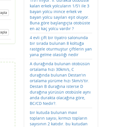
1/5'i iniyor. II. durakta otobüste
kalan erkek yolcuların 1/5'i ile 3
bayan yolcu inince erkek ve
apla
bayan yolcu sayıları eşit oluyor.
Buna göre başlangıçta otobüste
en az kaç yolcu vardır ?
apla
4 evli çift bir tiyatro salonunda
bir sırada bulunan 8 koltuğa
rastgele oturmuştur çiftlerin yan
yana gelme olasılığı nedir
A durağında bulunan otobüsün
ortalama hızı 30km/s, C
durağında bulunan Destan'ın
ortalama yürüme hızı 5km/s'tir.
Destan B durağına isterse D
durağına yürüsün otobüsle aynı
anda durakta olacağına göre,
BC/CD Nedir?.
bir kutuda bulunan mavi
topların sayısı, kırmızı topların
sayısının 2 katıdır. bu kutudan