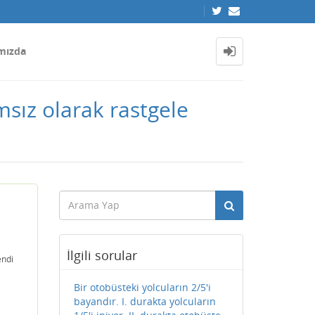
mızda
msız olarak rastgele
İlgili sorular
endi
Bir otobüsteki yolcuların 2/5'i
bayandır. I. durakta yolcuların