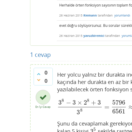
Herhalde örten fonksiyon sayısının toplam fo
26 Haziran 2015
Riemann
tarafından
yorumlandı
evet doğru söylüyorsunuz. Bu sorular sürekli 
26 Haziran 2015
yavuzkiremici
tarafından
yoruml
1
cevap
0
Her yolcu yalnız bir durakta i
0
kaçında her durakta en az bir 
yazılabilecek örten fonksiyon 
8
8
3
−
3
×
2
+
3
5796
=
3
8
−
3
×
2
8
+
3
3
8
=
5796
6561
≈
0
En İyi Cevap
6561
8
3
Şunu da cevaplamak gerekiyor. 
5
3
kalan 5 kişiyi
şekilde rastge
3
5