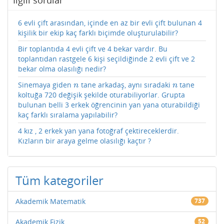
İlgili sorular
6 evli çift arasından, içinde en az bir evli çift bulunan 4
kişilik bir ekip kaç farklı biçimde oluşturulabilir?
Bir toplantıda 4 evli çift ve 4 bekar vardır. Bu
toplantıdan rastgele 6 kişi seçildiğinde 2 evli çift ve 2
bekar olma olasılığı nedir?
Sinemaya giden
tane arkadaş, aynı sıradaki
tane
n
n
n
n
koltuğa 720 değişik şekilde oturabiliyorlar. Grupta
bulunan belli 3 erkek öğrencinin yan yana oturabildiği
kaç farklı sıralama yapılabilir?
4 kız , 2 erkek yan yana fotoğraf çektireceklerdir.
Kızların bir araya gelme olasılığı kaçtır ?
Tüm kategoriler
Akademik Matematik
737
Akademik Fizik
52