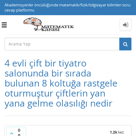
Akademisyenler öncülüğünde matematik/fizik/bilgisayar bilimleri soru
cevap platformu
Toggle
navigation
4 evli çift bir tiyatro
salonunda bir sırada
bulunan 8 koltuğa rastgele
oturmuştur çiftlerin yan
yana gelme olasılığı nedir
0
1.2k
kez
0