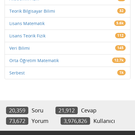
Teorik Bilgisayar Bilimi
32
Lisans Matematik
5.6k
Lisans Teorik Fizik
112
Veri Bilimi
145
Orta Öğretim Matematik
12.7k
Serbest
1k
20,359
Soru
21,912
Cevap
73,672
Yorum
3,976,826
Kullanıcı