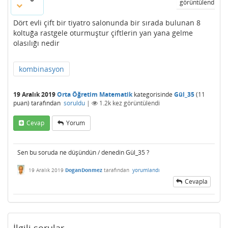
görüntülendi
Dört evli çift bir tiyatro salonunda bir sırada bulunan 8
koltuğa rastgele oturmuştur çiftlerin yan yana gelme
olasılığı nedir
kombinasyon
19 Aralık 2019
Orta Öğretim Matematik
kategorisinde
Gül_35
(
11
puan)
tarafından
soruldu
|
1.2k
kez görüntülendi
Cevap
Yorum
Sen bu soruda ne düşündün / denedin Gül_35 ?
19 Aralık 2019
DoganDonmez
tarafından
yorumlandı
Cevapla