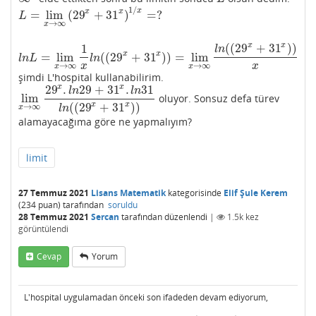
1
/
x
x
x
=
lim
(
29
+
31
)
=
?
L
=
lim
x
→
∞
(
29
x
+
31
x
)
1
/
x
=
?
L
→
∞
x
(
(
29
+
31
)
)
x
x
1
l
n
x
x
=
lim
(
(
29
+
31
)
)
=
lim
l
n
L
=
lim
x
→
∞
1
x
l
n
(
(
29
x
+
31
x
)
)
=
lim
x
→
∞
l
n
(
(
29
x
+
31
x
)
)
x
l
n
L
l
n
→
∞
→
∞
x
x
x
x
şimdi L'hospital kullanabilirim.
29
.
29
+
31
.
31
x
x
l
n
l
n
lim
oluyor. Sonsuz defa türev
lim
x
→
∞
29
x
.
l
n
29
+
31
x
.
l
n
31
l
n
(
(
29
x
+
31
x
)
)
(
(
29
+
31
)
)
x
x
→
∞
l
n
x
alamayacağıma göre ne yapmalıyım?
limit
27 Temmuz 2021
Lisans Matematik
kategorisinde
Elif Şule Kerem
(
234
puan)
tarafından
soruldu
28 Temmuz 2021
Sercan
tarafından
düzenlendi
|
1.5k
kez
görüntülendi
Cevap
Yorum
L'hospital uygulamadan önceki son ifadeden devam ediyorum,