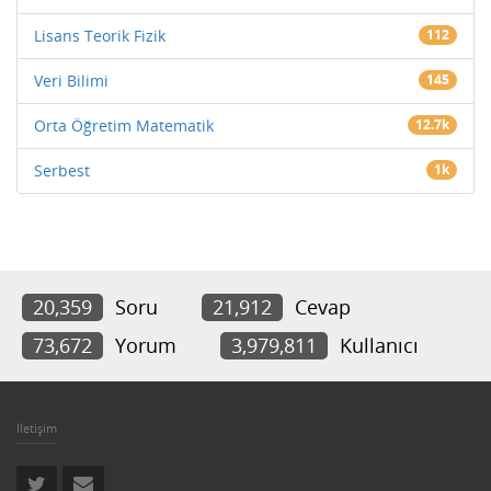
Lisans Teorik Fizik
112
Veri Bilimi
145
Orta Öğretim Matematik
12.7k
Serbest
1k
20,359
Soru
21,912
Cevap
73,672
Yorum
3,979,811
Kullanıcı
İletişim