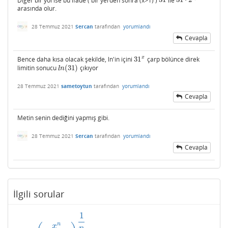
31
31
⋅
2
1
/
x
arasında olur.
28 Temmuz 2021
Sercan
tarafından
yorumlandı
Cevapla
x
Bence daha kısa olacak şekilde, ln'in içini
31
çarp bölünce direk
31
x
limitin sonucu
(
31
)
çıkıyor
l
n
(
31
)
l
n
28 Temmuz 2021
sametoytun
tarafından
yorumlandı
Cevapla
Metin senin dediğini yapmış gibi.
28 Temmuz 2021
Sercan
tarafından
yorumlandı
Cevapla
İlgili sorular
1
n
x