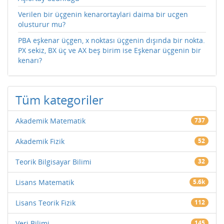
Verilen bir üçgenin kenarortaylari daima bir ucgen
olusturur mu?
PBA eşkenar üçgen, x noktası üçgenin dışında bir nokta.
PX sekiz, BX üç ve AX beş birim ise Eşkenar üçgenin bir
kenarı?
Tüm kategoriler
Akademik Matematik
737
Akademik Fizik
52
Teorik Bilgisayar Bilimi
32
Lisans Matematik
5.6k
Lisans Teorik Fizik
112
Veri Bilimi
145