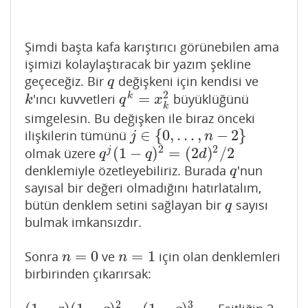
Şimdi başta kafa karıştırıcı görünebilen ama
işimizi kolaylaştıracak bir yazım şekline
geçeceğiz. Bir
değişkeni için kendisi ve
q
q
2
=
k
'ıncı kuvvetleri
büyüklüğünü
k
q
k
=
x
k
2
k
q
x
k
simgelesin. Bu değişken ile biraz önceki
∈
{
0
,
…
,
−
2
}
ilişkilerin tümünü
j
∈
{
0
,
…
,
n
−
2
}
j
n
2
2
(
1
−
)
=
(
2
)
/
2
j
olmak üzere
q
j
(
1
−
q
)
2
=
(
2
d
)
2
/
2
q
q
d
denklemiyle özetleyebiliriz. Burada
'nun
q
q
sayısal bir değeri olmadığını hatırlatalım,
bütün denklem setini sağlayan bir
sayısı
q
q
bulmak imkansızdır.
=
0
=
1
Sonra
ve
için olan denklemleri
n
=
0
n
=
1
n
n
birbirinden çıkarırsak:
2
3