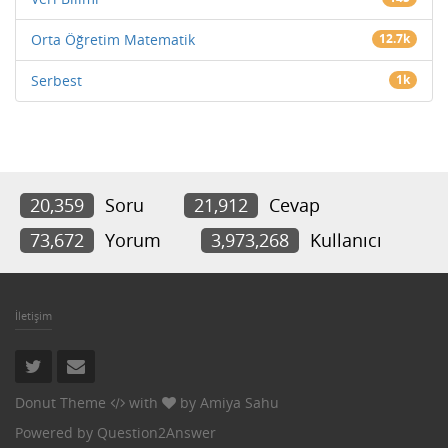
Orta Öğretim Matematik
12.7k
Serbest
1k
20,359
Soru
21,912
Cevap
73,672
Yorum
3,973,268
Kullanıcı
İletişim
Donut Theme
with
by
Amiya Sahu
Powered by
Question2Answer