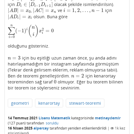
∈
[
]
için
olacak şekilde isimlendirilsin).
D
i
∈
[
D
i
−
1
D
i
+
1
]
D
D
D
−
1
+
1
i
i
i
|
|
=
|
|
=
=
1
,
2
,
…
,
−
1
,
ve
için
|
A
B
|
=
x
0
|
A
C
|
=
x
n
i
=
1
,
2
,
…
,
n
−
1
A
B
x
A
C
x
i
n
0
n
|
|
=
olsun. Buna göre
|
A
D
i
|
=
x
i
A
D
x
i
i
n
(
)
∑
n
2
i
(
−
1
)
=
0
∑
i
=
0
n
(
−
1
)
i
(
n
i
)
x
i
2
=
0
x
i
i
=
0
i
olduğunu gösteriniz.
=
3
için bu eşitliği uzun zaman önce, şu anda adını
n
=
3
n
hatırlayamadığım bir instagram sayfasında görmüştüm
(Tekrar denk gelirsem eklerim, reklam olmuyorsa tabii).
=
2
Ben de teoremi genelleştirdim.
için kenarortay
n
=
2
n
0
teoreminden sağ taraf
olmuyor. Eğer bu teorem bilinen
0
bir teorem ise söylerseniz sevinirim.
geometri
kenarortay
stewart-teoremi
14 Temmuz 2021
Lisans Matematik
kategorisinde
metinaydemir
(
127
puan)
tarafından
soruldu
16 Nisan 2025
alpercay
tarafından
yeniden etikenlendirildi
|
1k
kez
görüntülendi