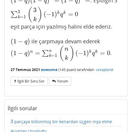
(
1
−
)
(
1
−
)
=
(
1
−
)
=
. Eşitliğin 3
(
1
−
q
)
(
1
−
q
)
2
=
(
1
−
q
)
3
=
∑
k
=
1
3
(
3
k
)
(
−
1
)
k
q
k
=
0
q
q
q
3
(
)
3
(
−
1
)
=
0
k
k
∑
q
=
1
k
k
eşit parça için yazılmış halini elde ederiz.
(
1
−
)
ile çarpmaya devam ederek
(
1
−
q
)
q
(
)
n
n
(
1
−
)
=
(
−
1
)
=
0
n
k
k
∑
.
(
1
−
q
)
n
=
∑
k
=
1
n
(
n
k
)
(
−
1
)
k
q
k
=
0
q
q
=
1
k
k
27 Temmuz 2021
awesome
(
145
puan)
tarafından
cevaplandı
Ilgili Bir Soru Sor
Yorum
İlgili sorular
3
parçaya bölünmüş bir kenardan üçgen inşa etme
3
Açıortay Uzunluğu