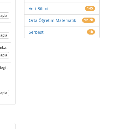
Veri Bilimi
145
apla
Orta Öğretim Matematik
12.7k
Serbest
1k
apla
ünkü.
apla
egil.
apla