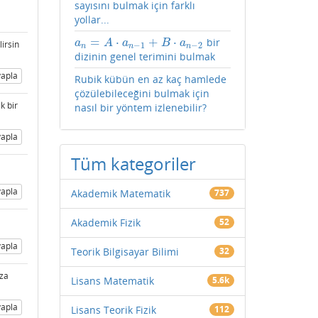
sayısını bulmak için farklı
yollar...
=
⋅
+
⋅
bir
a
n
=
A
⋅
a
n
−
1
+
B
⋅
a
n
−
2
a
A
a
B
a
irsin
−
1
−
2
n
n
n
dizinin genel terimini bulmak
apla
Rubik kübün en az kaç hamlede
çözülebileceğini bulmak için
k bir
nasıl bir yöntem izlenebilir?
apla
Tüm kategoriler
apla
Akademik Matematik
737
Akademik Fizik
52
apla
Teorik Bilgisayar Bilimi
32
aza
Lisans Matematik
5.6k
apla
Lisans Teorik Fizik
112