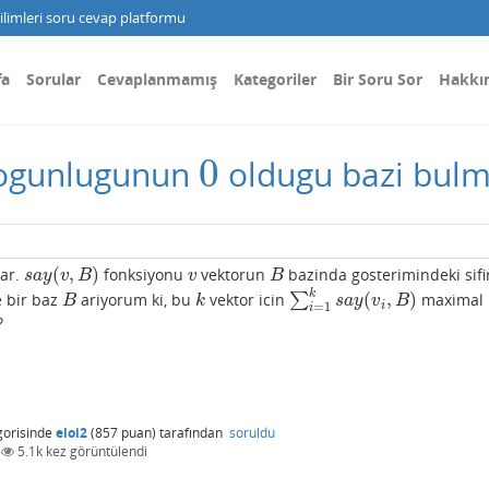
limleri soru cevap platformu
fa
Sorular
Cevaplanmamış
Kategoriler
Bir Soru Sor
Hakkı
0
 cogunlugunun
oldugu bazi bul
0
(
,
)
ar.
fonksiyonu
vektorun
bazinda gosterimindeki sifi
s
a
y
(
v
,
B
)
v
B
s
a
y
v
B
v
B
k
(
,
)
e bir baz
ariyorum ki, bu
vektor icin
∑
maximal
B
k
∑
i
=
1
k
s
a
y
(
v
i
,
B
)
B
k
s
a
y
v
B
i
=
1
i
?
orisinde
eloi2
(
857
puan)
tarafından
soruldu
|
5.1k
kez görüntülendi