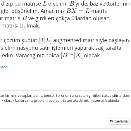
a dizip bu matrise
diyelim.
'yi de, baz vektörlerinin
L
B
L
B
=
is gibi düşünelim. Amacımız
matris
B
X
=
L
B
X
L
0
ir matris
ve girdileri çokça
'lardan oluşan
B
0
B
matrisi bulmak.
[
|
]
bir çözüm şudur:
augmented matrisiyle başlayın.
[
I
|
L
]
I
L
s eliminasyonu satır işlemleri yaparak sağ tarafta
−
1
[
|
]
 edin. Varacağınız nokta
olacak.
[
B
−
1
|
X
]
B
X
landı
or kismini cevaplamadiniz bence. Sorunun ruhu zaten girdileri cokca sifirlardan
rik olarak bakarsaniz problem patliyor. Zaten akademik matematik altinda
Cevapla