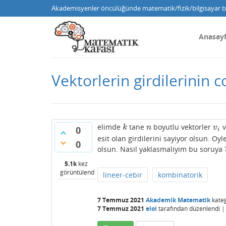
Akademisyenler öncülüğünde matematik/fizik/bilgisayar bi
Anasay
Vektorlerin girdilerinin
elimde
tane
boyutlu vektorler
v
k
n
v
i
k
n
v
0
i
esit olan girdilerini sayiyor olsun. Oyl
0
olsun. Nasil yaklasmaliyim bu soruya 
5.1k
kez
görüntülendi
lineer-cebir
kombinatorik
7 Temmuz 2021
Akademik Matematik
kateg
7 Temmuz 2021
eloi
tarafından
düzenlendi