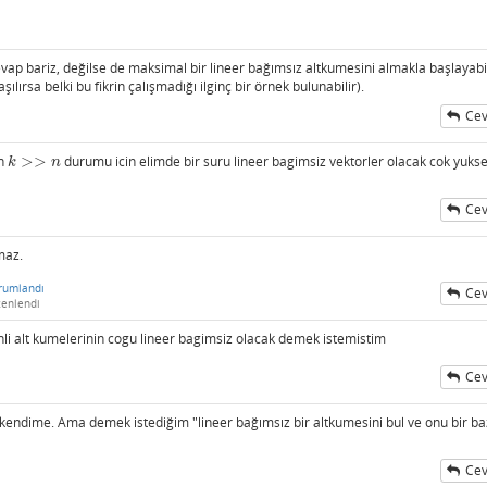
evap bariz, değilse de maksimal bir lineer bağımsız altkumesini almakla başlayabil
lırsa belki bu fikrin çalışmadığı ilginç bir örnek bulunabilir).
Cev
en
>
>
durumu icin elimde bir suru lineer bagimsiz vektorler olacak cok yukse
k
>>
n
k
n
Cev
maz.
rumlandı
Cev
enlendi
i alt kumelerinin cogu lineer bagimsiz olacak demek istemistim
Cev
ndime. Ama demek istediğim "lineer bağımsız bir altkumesini bul ve onu bir b
Cev