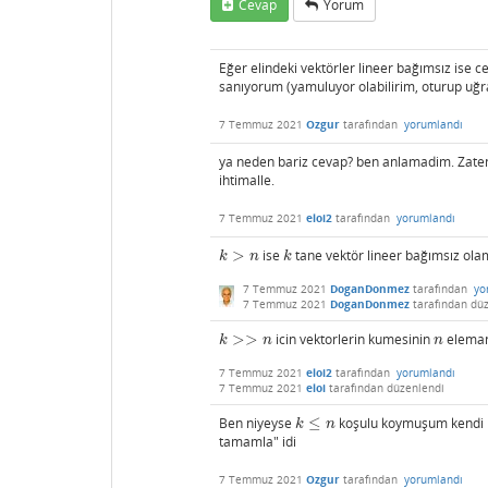
Cevap
Yorum
Eğer elindeki vektörler lineer bağımsız ise c
sanıyorum (yamuluyor olabilirim, oturup uğraşı
7 Temmuz 2021
Ozgur
tarafından
yorumlandı
ya neden bariz cevap? ben anlamadim. Zat
ihtimalle.
7 Temmuz 2021
eloi2
tarafından
yorumlandı
>
ise
tane vektör lineer bağımsız ola
k
>
n
k
k
n
k
7 Temmuz 2021
DoganDonmez
tarafından
yo
7 Temmuz 2021
DoganDonmez
tarafından
düz
>
>
icin vektorlerin kumesinin
elemanl
k
>>
n
n
k
n
n
7 Temmuz 2021
eloi2
tarafından
yorumlandı
7 Temmuz 2021
eloi
tarafından
düzenlendi
Ben niyeyse
≤
koşulu koymuşum kendi ke
k
≤
n
k
n
tamamla" idi
7 Temmuz 2021
Ozgur
tarafından
yorumlandı