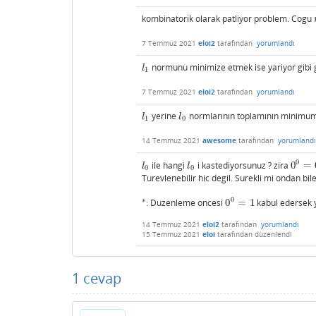
kombinatorik olarak patliyor problem. Cogu
7 Temmuz 2021
eloi2
tarafından
yorumlandı
normunu minimize etmek ise yariyor gibi
l
1
l
1
7 Temmuz 2021
eloi2
tarafından
yorumlandı
yerine
normlarının toplamının minimum d
l
1
l
0
l
l
1
0
14 Temmuz 2021
awesome
tarafından
yorumlandı
0
ile hangi
i kastediyorsunuz ? zira
0
=
l
0
l
0
0
0
=
0
l
l
0
0
Turevlenebilir hic degil. Surekli mi ondan bi
0
∗
: Duzenleme oncesi
0
=
1
kabul edersek 
∗
0
0
=
1
14 Temmuz 2021
eloi2
tarafından
yorumlandı
15 Temmuz 2021
eloi
tarafından
düzenlendi
1
cevap