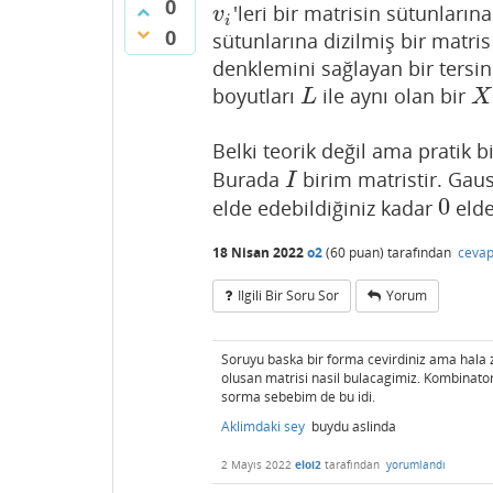
0
'leri bir matrisin sütunların
v
i
v
i
0
sütunlarına dizilmiş bir matr
denklemini sağlayan bir tersin
boyutları
ile aynı olan bir
L
X
L
X
Belki teorik değil ama pratik 
Burada
birim matristir. Gaus
I
I
0
elde edebildiğiniz kadar
elde
0
18 Nisan 2022
o2
(
60
puan)
tarafından
cevap
Ilgili Bir Soru Sor
Yorum
Soruyu baska bir forma cevirdiniz ama hala z
olusan matrisi nasil bulacagimiz. Kombinato
sorma sebebim de bu idi.
Aklimdaki sey
buydu aslinda
2 Mayıs 2022
eloi2
tarafından
yorumlandı