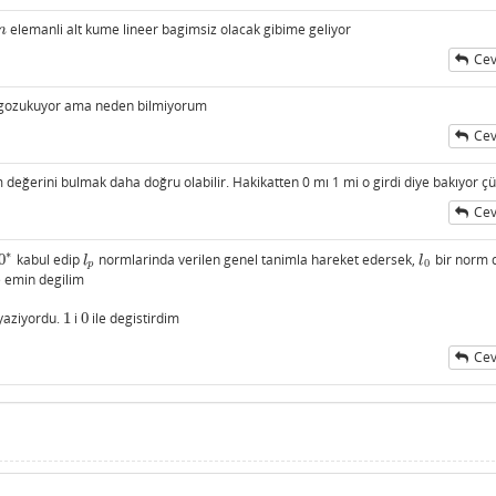
elemanli alt kume lineer bagimsiz olacak gibime geliyor
n
n
Cev
 gozukuyor ama neden bilmiyorum
Cev
eğerini bulmak daha doğru olabilir. Hakikatten 0 mı 1 mi o girdi diye bakıyor ç
Cev
∗
0
kabul edip
normlarinda verilen genel tanimla hareket edersek,
bir norm d
∗
l
p
l
0
l
l
0
p
le emin degilim
yaziyordu.
1
i
0
ile degistirdim
1
0
Cev