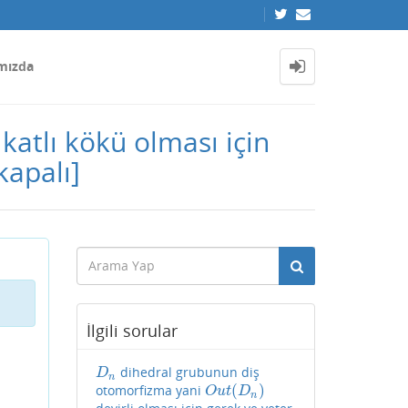
mızda
 katlı kökü olması için
kapalı]
İlgili sorular
dihedral grubunun diş
D
n
D
n
(
)
otomorfizma yani
O
u
t
(
D
n
)
O
u
t
D
n