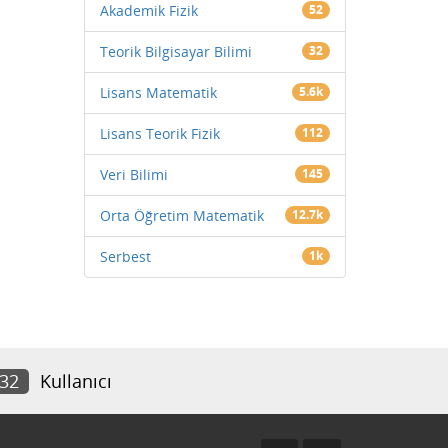
Akademik Fizik
52
Teorik Bilgisayar Bilimi
32
Lisans Matematik
5.6k
Lisans Teorik Fizik
112
Veri Bilimi
145
Orta Öğretim Matematik
12.7k
Serbest
1k
432
Kullanıcı