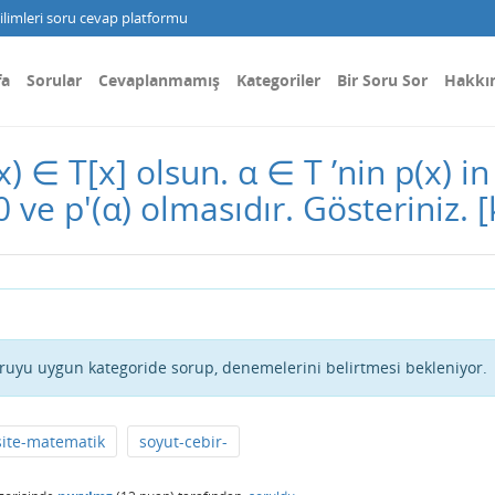
limleri soru cevap platformu
fa
Sorular
Cevaplanmamış
Kategoriler
Bir Soru Sor
Hakkı
x) ∈ T[x] olsun. α ∈ T ’nin p(x) in
 ve p'(α) olmasıdır. Gösteriniz.
[
ruyu uygun kategoride sorup, denemelerini belirtmesi bekleniyor.
site-matematik
soyut-cebir-