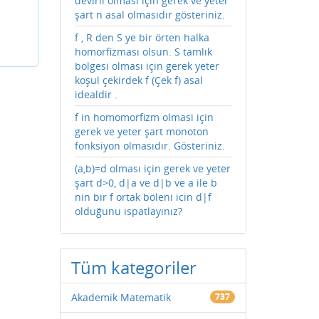
devirli olması için gerek ve yeter
şart n asal olmasıdır gösteriniz.
f , R den S ye bir örten halka
homorfizması olsun. S tamlık
bölgesi olması için gerek yeter
koşul çekirdek f (Çek f) asal
idealdir .
f in homomorfizm olmasi için
gerek ve yeter şart monoton
fonksiyon olmasıdır. Gösteriniz.
(a,b)=d olması için gerek ve yeter
şart d>0, d|a ve d|b ve a ile b
nin bir f ortak böleni icin d|f
olduğunu ıspatlayınız?
Tüm kategoriler
Akademik Matematik
737