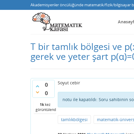
Akademisyenler öncülüğünde matematik/fizik/bilgisayar bi
Anasay
T bir tamlık bölgesi ve p(
gerek ve yeter şart p(α)=0
Soyut cebir
0
0
notu ile kapatıldı:
Soru sahibinin so
1k
kez
görüntülendi
tamlıkbölgesi
matematik-üniver