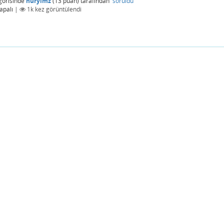
gorisinde
nurylmz
(
13
puan)
tarafından
soruldu
apalı
|
1k
kez görüntülendi