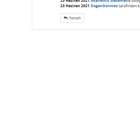
23 Haziran 2021
Akademik Matematik
kate
23 Haziran 2021
DoganDonmez
tarafından
k
Yorum