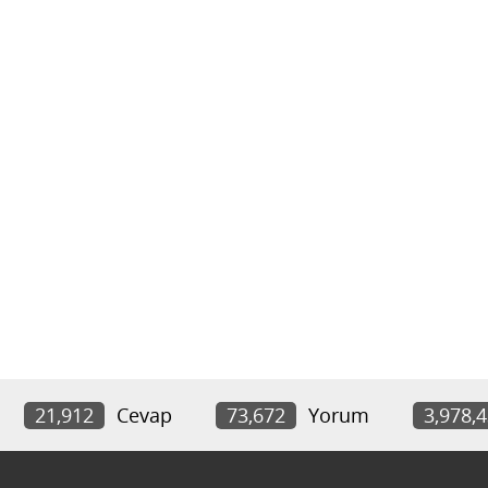
21,912
Cevap
73,672
Yorum
3,978,