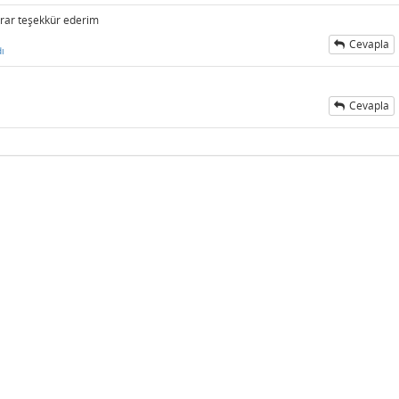
ekrar teşekkür ederim
Cevapla
ı
Cevapla