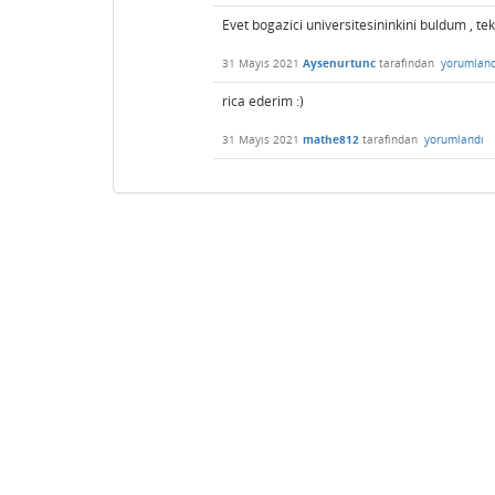
Evet bogazici universitesininkini buldum , t
31 Mayıs 2021
Aysenurtunc
tarafından
yorumland
rica ederim :)
31 Mayıs 2021
mathe812
tarafından
yorumlandı