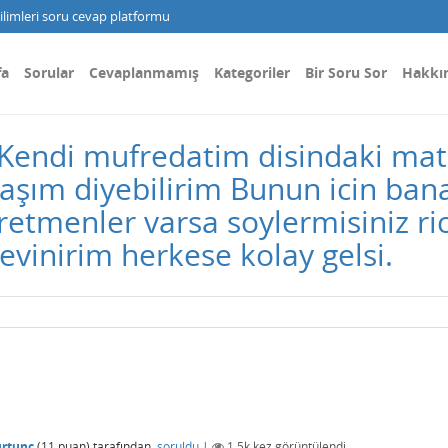
limleri soru cevap platformu
fa
Sorular
Cevaplanmamış
Kategoriler
Bir Soru Sor
Hakkı
Kendi mufredatim disindaki ma
aşım diyebilirim Bunun icin ban
retmenler varsa soylermisiniz ri
evinirim herkese kolay gelsi.
rtunc
(
11
puan)
tarafından
soruldu
|
1.5k
kez görüntülendi