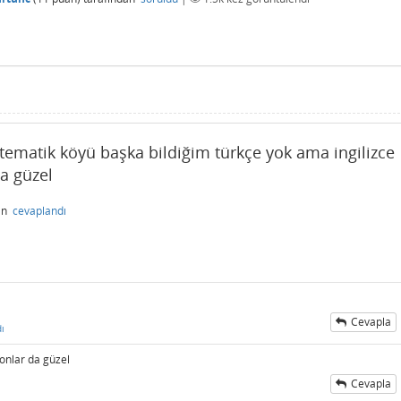
ematik köyü başka bildiğim türkçe yok ama ingilizce
a güzel
an
cevaplandı
Cevapla
ı
 onlar da güzel
Cevapla