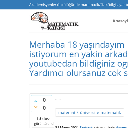
Akademisyenler öncülüğünde matematik/fizik/bilgisayar bi
Anasay
Merhaba 18 yaşındayım 
istiyorum en yakin arkad
youtubedan bildiginiz og
Yardımcı olursanuz cok s
.....
0
0
matematik-üniversite-matematik
1.5k
kez
görüntülendi
31 Mayıs 2021
Serbest
kategorisinde
Aysenu