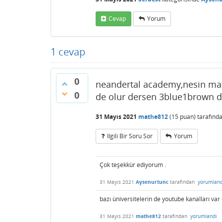
Cevap
Yorum
1
cevap
0
neandertal academy,nesin mat
0
de olur dersen 3blue1brown d
31 Mayıs 2021
mathe812
(
15
puan)
tarafınd
Ilgili Bir Soru Sor
Yorum
Çok teşekkür ediyorum .
31 Mayıs 2021
Aysenurtunc
tarafından
yorumland
bazı üniversitelerin de youtube kanalları var
31 Mayıs 2021
mathe812
tarafından
yorumlandı