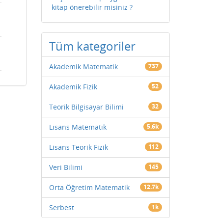
kitap önerebilir misiniz ?
Tüm kategoriler
Akademik Matematik
737
Akademik Fizik
52
Teorik Bilgisayar Bilimi
32
Lisans Matematik
5.6k
Lisans Teorik Fizik
112
Veri Bilimi
145
Orta Öğretim Matematik
12.7k
Serbest
1k