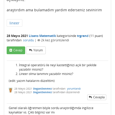
araştırdım ama bulamadım yardım ederseniz sevinirim
lineer
28 Mayıs 2021
Lisans Matematik
kategorisinde
trgrand
(
11
puan)
tarafından
soruldu
|
2k
kez görüntülendi
Cevap
Yorum
İntegral operatörü ile neyi kastettiğinizi açık bir şekilde
yazabilir misiniz?
Lineer olma tanımını yazabilir misiniz?
(edit: yazım hatalarını düzelttim)
28 Mayıs 2021
DoganDonmez
tarafından
yorumlandı
28 Mayıs 2021
DoganDonmez
tarafından
düzenlendi
Cevapla
Genel olarak öğretmen böyle sordu araştırdığımda ingilizce
kaynaklar vs. Çıktı bilginiz var mı