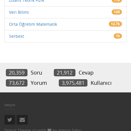
Lisans Teorik Fizik
Veri Bilimi
145
Orta Öğretim Matematik
12.7k
Serbest
1k
20,359
Soru
21,912
Cevap
73,672
Yorum
3,975,481
Kullanıcı
İletişim
Donut Theme
with
by
Amiya Sahu