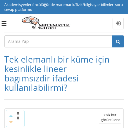
Akademisyenler öncülüğünde matematik/fizik/bilgisayar bilimleri soru
cevap platformu
Toggle
navigation
Tek elemanlı bir küme için
kesinlikle lineer
bagımsızdir ifadesi
kullanılabilirmi?
0
2.5k
kez
0
görüntülendi