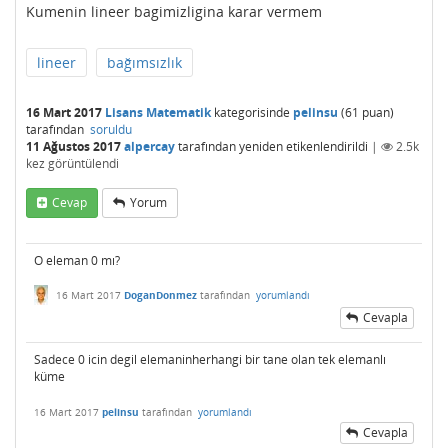
Kumenin lineer bagimizligina karar vermem
lineer
bağımsızlık
16 Mart 2017
Lisans Matematik
kategorisinde
pelinsu
(
61
puan)
tarafından
soruldu
11 Ağustos 2017
alpercay
tarafından
yeniden etikenlendirildi
|
2.5k
kez görüntülendi
Cevap
Yorum
O eleman 0 mı?
16 Mart 2017
DoganDonmez
tarafından
yorumlandı
Cevapla
Sadece 0 icin degil elemaninherhangi bir tane olan tek elemanlı
küme
16 Mart 2017
pelinsu
tarafından
yorumlandı
Cevapla