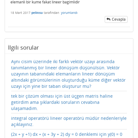
elemanli bir kume fakat lineer bagimlidir
18 Mart 2017
pelinsu
tarafından
yorumlandı
Cevapla
İlgili sorular
Aynı cisim üzerinde iki farklı vektör uzayı arasında
tanımlanmış bir lineer dönüşüm düşünülsün. Vektör
uzayının tabanındaki elemanların lineer dönüşüm
altındaki görüntülerinin oluşturduğu küme diğer vektör
uzayı için yine bir taban oluşturur mu?
tek bir çözüm olması için üst üçgen matris haline
getirdim ama şıklardaki soruların cevabına
ulaşamadım.
integral operatörü lineer operatörü müdür nedenleriyle
açıklayınız.
(2x + y +1) dx + (x + 3y + 2) dy = 0 denklemi için y(0) = 0