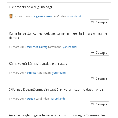
O elemanın ne olduğuna bağlı.
17 Mart 2017
DoganDonmez
tarafından
yorumlandı
Cevapla
Küme bir vektör kümesi değilse, kümenin lineer bağımsız olması ne
demek?
17 Mart 2017
Mehmet Toktaş
tarafından
yorumlandı
Cevapla
Küme vektör kümesi olarak ele alinacak
17 Mart 2017
pelinsu
tarafından
yorumlandı
Cevapla
@Pelinsu DoganDonmez'in yaptığı iki yorum üzerine düşün biraz.
17 Mart 2017
Ozgur
tarafından
yorumlandı
Cevapla
Anladım boyle bi genelleme yapmak mumkun degil {0} kumesi tek