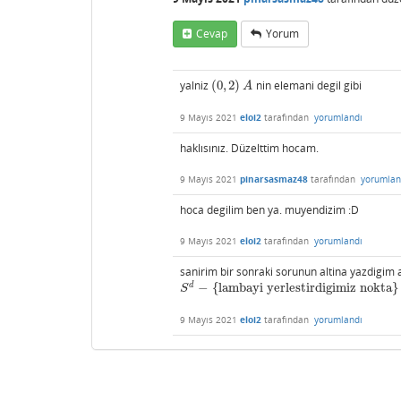
Cevap
Yorum
yalniz
(
0
,
2
)
nin elemani degil gibi
(
0
,
2
)
A
A
9 Mayıs 2021
eloi2
tarafından
yorumlandı
haklısınız. Düzelttim hocam.
9 Mayıs 2021
pinarsasmaz48
tarafından
yorumlan
hoca degilim ben ya. muyendizim :D
9 Mayıs 2021
eloi2
tarafından
yorumlandı
sanirim bir sonraki sorunun altina yazdigim 
d
−
{
lambayi yerlestirdigimiz nokta
}
S
d
−
{
lambayi yerlestirdigimiz nokta
}
S
9 Mayıs 2021
eloi2
tarafından
yorumlandı