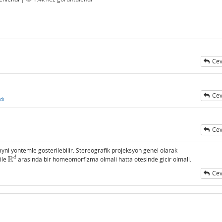
Cev
Cev
dı
Cev
ayni yontemle gosterilebilir. Stereografik projeksyon genel olarak
R
d
ile
arasinda bir homeomorfizma olmali hatta otesinde gicir olmali.
R
d
Cev