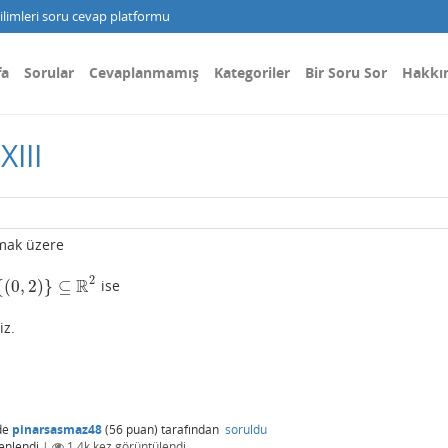
limleri soru cevap platformu
fa
Sorular
Cevaplanmamış
Kategoriler
Bir Soru Sor
Hakkı
III
mak üzere
2
R
{
(
0
,
2
)
}
⊆
ise
iz.
de
pinarsasmaz48
(
56
puan)
tarafından
soruldu
enlendi
|
1.4k
kez görüntülendi