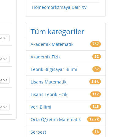
Homeomorfizmaya Dair-XV
Tüm kategoriler
apla
Akademik Matematik
737
Akademik Fizik
52
apla
Teorik Bilgisayar Bilimi
32
apla
Lisans Matematik
5.6k
Lisans Teorik Fizik
112
Veri Bilimi
145
apla
Orta Öğretim Matematik
12.7k
Serbest
1k