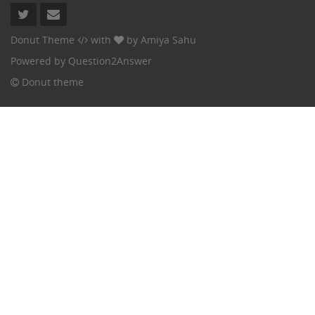
Donut Theme
with
by
Amiya Sahu
Powered by
Question2Answer
Donut theme