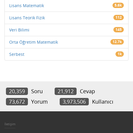
Lisans Matematik
5.6k
Lisans Teorik Fizik
112
Veri Bilimi
145
Orta Öğretim Matematik
12.7k
Serbest
1k
20,359
Soru
21,912
Cevap
73,672
Yorum
3,973,506
Kullanıcı
İletişim