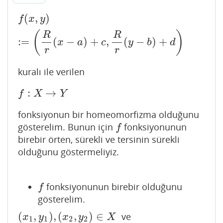
(
,
)
f
(
x
,
y
)
:=
(
R
r
(
x
−
a
)
+
c
,
R
r
(
y
−
b
)
+
d
)
f
x
y
(
)
R
R
:
=
(
−
)
+
,
(
−
)
+
x
a
c
y
b
d
r
r
kuralı ile verilen
:
→
f
:
X
→
Y
f
X
Y
fonksiyonun bir homeomorfizma olduğunu
gösterelim. Bunun için
fonksiyonunun
f
f
birebir örten, sürekli ve tersinin sürekli
olduğunu göstermeliyiz.
fonksiyonunun birebir olduğunu
f
f
gösterelim.
(
,
)
,
(
,
)
∈
ve
(
x
1
,
y
1
)
,
(
x
2
,
y
2
)
∈
X
x
y
x
y
X
1
1
2
2