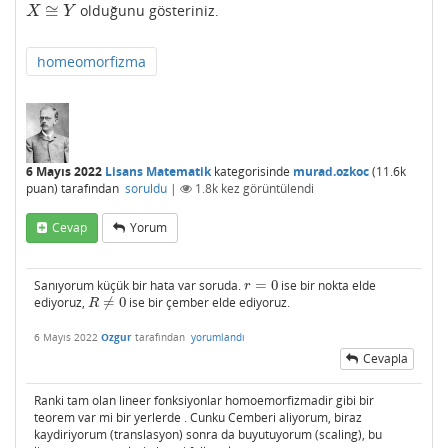
≅
olduğunu gösteriniz.
X
≅
Y
X
Y
homeomorfizma
6 Mayıs 2022
Lisans Matematik
kategorisinde
murad.ozkoc
(
11.6k
puan)
tarafından
soruldu
|
1.8k
kez görüntülendi
Cevap
Yorum
Sanıyorum küçük bir hata var soruda.
=
0
ise bir nokta elde
r
=
0
r
ediyoruz,
≠
0
ise bir çember elde ediyoruz.
R
≠
0
R
6 Mayıs 2022
Ozgur
tarafından
yorumlandı
Cevapla
Ranki tam olan lineer fonksiyonlar homoemorfizmadir gibi bir
teorem var mi bir yerlerde . Cunku Cemberi aliyorum, biraz
kaydiriyorum (translasyon) sonra da buyutuyorum (scaling), bu