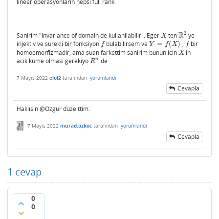
lineer operasyonlarin hepsi full rank.
2
R
Sanirim "Invariance of domain de kullanilabilir". Eger
ten
ye
X
R
2
X
injektiv ve surekli bir fonksiyon
bulabilirsem ve
=
(
)
,
bir
f
Y
=
f
(
X
)
f
f
Y
f
X
f
homoemorfizmadir, ama suan farkettim sanirim bunun icin
in
X
X
n
acik kume olmasi gerekiyo
de
R
n
R
7 Mayıs 2022
eloi2
tarafından
yorumlandı
Cevapla
Haklısın @Ozgur düzelttim.
7 Mayıs 2022
murad.ozkoc
tarafından
yorumlandı
Cevapla
1
cevap
0
0