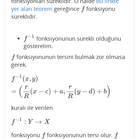
fonksiyonları süreklidir. O halde
bu linkte
yer alan teorem
gereğince
fonksiyonu
f
f
süreklidir.
−
1
fonksiyonunun sürekli olduğunu
f
−
1
f
gösterelim.
fonksiyonunun tersini bulmak zor olmasa
f
f
gerek.
−
1
(
,
)
f
−
1
(
x
,
y
)
=
(
r
R
(
x
−
c
)
+
a
,
r
R
(
y
−
d
)
+
b
)
f
x
y
r
r
(
)
=
(
−
)
+
,
(
−
)
+
x
c
a
y
d
b
R
R
kuralı ile verilen
−
1
:
→
f
−
1
:
Y
→
X
f
Y
X
fonksiyonu
fonksiyonunun tersi olur.
f
f
f
f