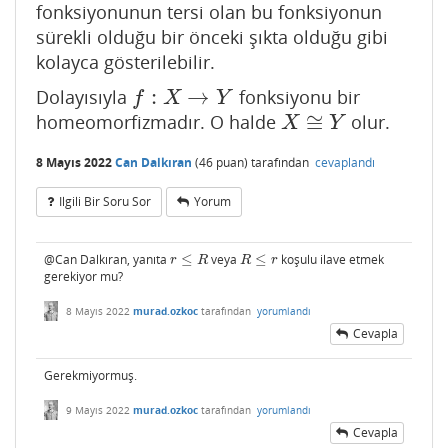
fonksiyonunun tersi olan bu fonksiyonun
sürekli olduğu bir önceki şıkta olduğu gibi
kolayca gösterilebilir.
:
→
Dolayısıyla
fonksiyonu bir
f
:
X
→
Y
f
X
Y
≅
homeomorfizmadır. O halde
olur.
X
≅
Y
X
Y
8 Mayıs 2022
Can Dalkıran
(
46
puan)
tarafından
cevaplandı
Ilgili Bir Soru Sor
Yorum
@Can Dalkıran, yanıta
≤
veya
≤
koşulu ilave etmek
r
≤
R
R
≤
r
r
R
R
r
gerekiyor mu?
8 Mayıs 2022
murad.ozkoc
tarafından
yorumlandı
Cevapla
Gerekmiyormuş.
9 Mayıs 2022
murad.ozkoc
tarafından
yorumlandı
Cevapla