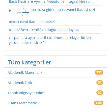
Basit Kesirlere Ayırma Metodu İle İntegral Hesabı...
q
+
sonsuza giden bu rasyonel ifadeyi dizi
p
+
q
p
+
q
p
+
q
⋱
p
q
+
p
q
+
p
⋱
olarak nasıl ifade edebiliriz?
trace(AB)=trace=(BA) olduğunu ispatlayınız.
çarpanlara ayırma acil çözülmesi gerekiyor lütfen
yardım eder misiniz ?
Tüm kategoriler
Akademik Matematik
737
Akademik Fizik
52
Teorik Bilgisayar Bilimi
32
Lisans Matematik
5.6k