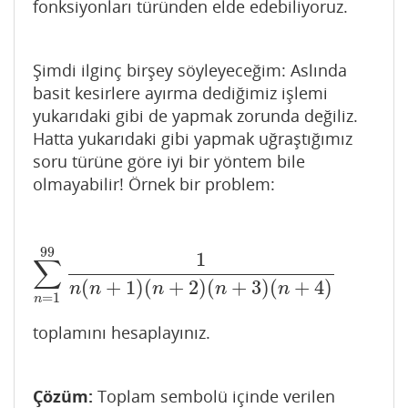
fonksiyonları türünden elde edebiliyoruz.
Şimdi ilginç birşey söyleyeceğim: Aslında
basit kesirlere ayırma dediğimiz işlemi
yukarıdaki gibi de yapmak zorunda değiliz.
Hatta yukarıdaki gibi yapmak uğraştığımız
soru türüne göre iyi bir yöntem bile
olmayabilir! Örnek bir problem:
99
1
∑
∑
n
=
1
99
1
n
(
n
+
1
)
(
n
+
2
)
(
n
+
3
)
(
n
+
4
)
(
+
1
)
(
+
2
)
(
+
3
)
(
+
4
)
n
n
n
n
n
=
1
n
toplamını hesaplayınız.
Çözüm:
Toplam sembolü içinde verilen