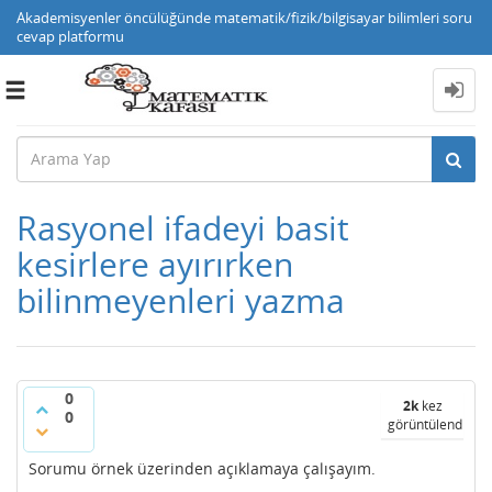
Akademisyenler öncülüğünde matematik/fizik/bilgisayar bilimleri soru
cevap platformu
Toggle
navigation
Rasyonel ifadeyi basit
kesirlere ayırırken
bilinmeyenleri yazma
0
2k
kez
0
görüntülendi
Sorumu örnek üzerinden açıklamaya çalışayım.