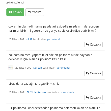
görüntülendi
Cevap
Yorum
cok emin olamadim ama paydalari esitledigimizde n in dereceden
terimler birbirini gotursun ve geriye sabit kalsin diye olabilir mi ?
20 Nisan 2021
eloi2
tarafından
yorumlandı
Cevapla
polinom bölmesi yaparsın, elinde bir polinom bir de paydanın
dereces küçük olan bir polinom kesiri kalır.
20 Nisan 2021
Sercan
tarafından
yorumlandı
Cevapla
biraz daha yazdığınızı açabilir misiniz
20 Nisan 2021
Elif Şule Kerem
tarafından
yorumlandı
Cevapla
Bir polinoma ikinci dereceden polinoma bölersen kalan ne olabilir?