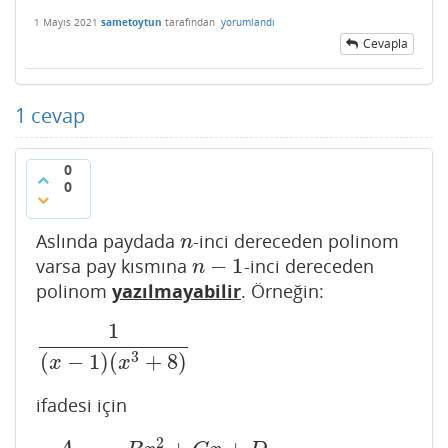
1 Mayıs 2021
sametoytun
tarafından
yorumlandı
Cevapla
1
cevap
0
0
Aslında paydada
-inci dereceden polinom
n
n
−
1
varsa pay kısmına
-inci dereceden
n
−
1
n
polinom
yazılmayabilir
. Örneğin:
1
1
(
x
−
1
)
(
x
3
+
8
)
3
(
−
1
)
(
+
8
)
x
x
ifadesi için
2