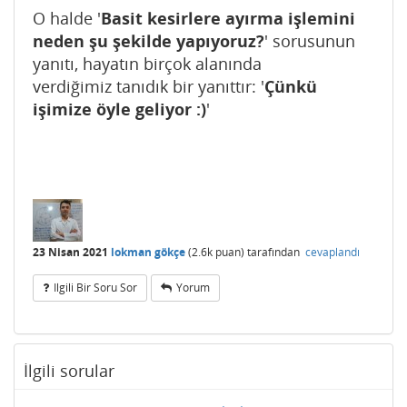
O halde '
Basit kesirlere ayırma işlemini
neden şu şekilde yapıyoruz?
' sorusunun
yanıtı, hayatın birçok alanında
verdiğimiz tanıdık bir yanıttır: '
Çünkü
işimize öyle geliyor :)
'
23 Nisan 2021
lokman gökçe
(
2.6k
puan)
tarafından
cevaplandı
Ilgili Bir Soru Sor
Yorum
İlgili sorular