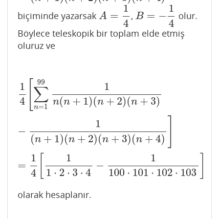
1
1
=
=
−
biçiminde yazarsak
,
olur.
A
=
1
4
B
=
−
1
4
A
B
4
4
Böylece teleskopik bir toplam elde etmiş
oluruz ve
99
1
4
[
∑
n
=
1
99
1
n
(
n
+
1
)
(
n
+
2
)
(
n
+
3
)
−
1
(
n
+
1
)
(
n
+
2
)
(
n
+
3
)
(
n
+
4
[
1
1
∑
4
(
+
1
)
(
+
2
)
(
+
3
)
n
n
n
n
=
1
n
]
1
−
(
+
1
)
(
+
2
)
(
+
3
)
(
+
4
)
n
n
n
n
1
1
1
[
]
=
−
4
1
⋅
2
⋅
3
⋅
4
100
⋅
101
⋅
102
⋅
103
olarak hesaplanır.