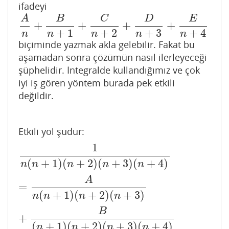
ifadeyi
A
B
C
D
E
+
+
+
+
A
n
+
B
n
+
1
+
C
n
+
2
+
D
n
+
3
+
E
n
+
4
+
1
+
2
+
3
+
4
n
n
n
n
n
biçiminde yazmak akla gelebilir. Fakat bu
aşamadan sonra çözümün nasıl ilerleyeceği
şüphelidir. İntegralde kullandığımız ve çok
iyi iş gören yöntem burada pek etkili
değildir.
Etkili yol şudur:
1
1
n
(
n
+
1
)
(
n
+
2
)
(
n
+
3
)
(
n
+
4
)
=
A
n
(
n
+
1
)
(
n
+
2
)
(
n
+
3
)
+
B
(
n
+
1
)
(
(
+
1
)
(
+
2
)
(
+
3
)
(
+
4
)
n
n
n
n
n
A
=
(
+
1
)
(
+
2
)
(
+
3
)
n
n
n
n
B
+
(
+
1
)
(
+
2
)
(
+
3
)
(
+
4
)
n
n
n
n