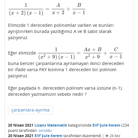
1
A
B
=
+
1
(
x
+
2
)
(
x
−
1
)
=
A
x
+
2
+
B
x
−
1
+
2
−
1
(
+
2
)
(
−
1
)
x
x
x
x
Elimizde 1.dereceden polinomlar varken ve bunları
ayrıştırırken burada yazdığımız A ve B sabit olarak
yazıyoruz.
1
+
A
x
B
C
=
+
Eğer elimizde
1
(
x
2
+
9
)
(
x
−
1
)
=
A
x
+
B
x
2
+
9
+
C
x
−
1
−
1
2
2
(
+
9
)
(
−
1
)
+
9
x
x
x
x
buna benzer çarpanlarına ayrılamayan ikinci dereceden
bir ifade varsa PAY kısmına 1.dereceden bir polinom
yazıyoruz.
Eğer paydada n. dereceden polinom varsa üstüne (n-1).
dereceden yazmamızın sebebi nedir ?
çarpanlara-ayırma
20 Nisan 2021
Lisans Matematik
kategorisinde
Elif Şule Kerem
(
234
puan)
tarafından
soruldu
20 Nisan 2021
Elif Şule Kerem
tarafından
düzenlendi
|
2k
kez