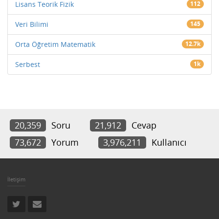
Lisans Teorik Fizik
112
Veri Bilimi
145
Orta Öğretim Matematik
12.7k
Serbest
1k
20,359
Soru
21,912
Cevap
73,672
Yorum
3,976,211
Kullanıcı
İletişim