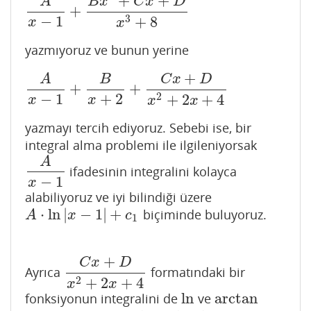
+
+
A
B
x
C
x
D
+
A
x
−
1
+
B
x
2
+
C
x
+
D
x
3
+
8
−
1
3
+
8
x
x
yazmıyoruz ve bunun yerine
+
A
B
C
x
D
+
+
A
x
−
1
+
B
x
+
2
+
C
x
+
D
x
2
+
2
x
+
4
−
1
+
2
2
+
2
+
4
x
x
x
x
yazmayı tercih ediyoruz. Sebebi ise, bir
integral alma problemi ile ilgileniyorsak
A
ifadesinin integralini kolayca
A
x
−
1
−
1
x
alabiliyoruz ve iyi bilindiği üzere
⋅
ln
|
−
1
|
+
biçiminde buluyoruz.
A
⋅
ln
|
x
−
1
|
+
c
1
A
x
c
1
+
C
x
D
Ayrıca
formatındaki bir
C
x
+
D
x
2
+
2
x
+
4
2
+
2
+
4
x
x
ln
arctan
fonksiyonun integralini de
ve
ln
arctan