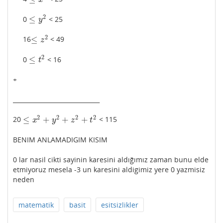
2
≤
0
< 25
≤
y
2
y
2
≤
16
< 49
≤
z
2
z
2
≤
0
< 16
≤
t
2
t
+
_____________________________
2
2
2
2
≤
+
+
+
20
< 115
≤
x
2
+
y
2
+
z
2
+
t
2
x
y
z
t
BENIM ANLAMADIGIM KISIM
0 lar nasil cikti sayinin karesini aldığımız zaman bunu elde
etmiyoruz mesela -3 un karesini aldigimiz yere 0 yazmisiz
neden
matematik
basit
esitsizlikler