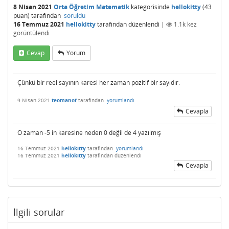
8 Nisan 2021
Orta Öğretim Matematik
kategorisinde
hellokitty
(
43
puan)
tarafından
soruldu
16 Temmuz 2021
hellokitty
tarafından
düzenlendi
|
1.1k
kez
görüntülendi
Cevap
Yorum
Çünkü bir reel sayının karesi her zaman pozitif bir sayıdır.
9 Nisan 2021
teomanof
tarafından
yorumlandı
Cevapla
O zaman -5 in karesine neden 0 değil de 4 yazılmış
16 Temmuz 2021
hellokitty
tarafından
yorumlandı
16 Temmuz 2021
hellokitty
tarafından
düzenlendi
Cevapla
İlgili sorular