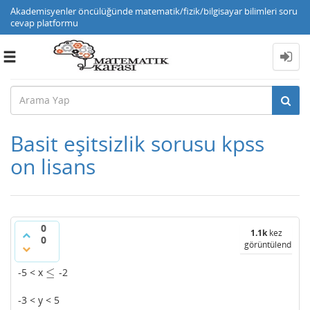
Akademisyenler öncülüğünde matematik/fizik/bilgisayar bilimleri soru
cevap platformu
Toggle
navigation
Basit eşitsizlik sorusu kpss
on lisans
0
1.1k
kez
0
görüntülendi
≤
-5 < x
-2
≤
-3 < y < 5