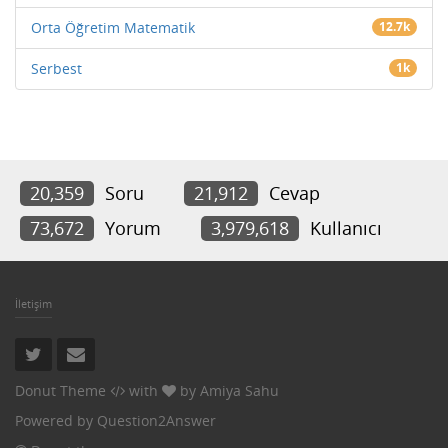
Orta Öğretim Matematik
12.7k
Serbest
1k
20,359
Soru
21,912
Cevap
73,672
Yorum
3,979,618
Kullanıcı
İletişim
Donut Theme
with
by
Amiya Sahu
Powered by
Question2Answer