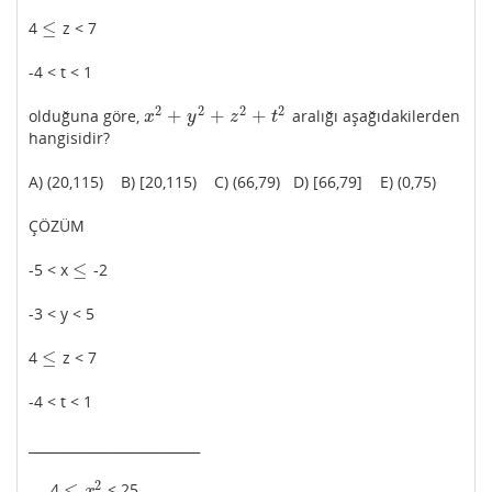
≤
4
z < 7
≤
-4 < t < 1
2
2
2
2
+
+
+
olduğuna göre,
aralığı aşağıdakilerden
x
2
+
y
2
+
z
2
+
t
2
x
y
z
t
hangisidir?
A) (20,115) B) [20,115) C) (66,79) D) [66,79] E) (0,75)
ÇÖZÜM
≤
-5 < x
-2
≤
-3 < y < 5
≤
4
z < 7
≤
-4 < t < 1
__________________________
2
≤
4
< 25
≤
x
2
x