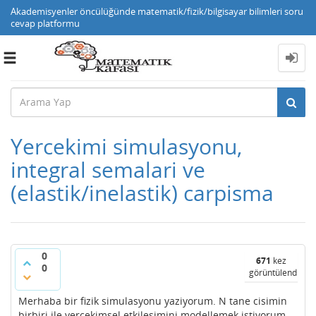
Akademisyenler öncülüğünde matematik/fizik/bilgisayar bilimleri soru
cevap platformu
Toggle
navigation
Yercekimi simulasyonu,
integral semalari ve
(elastik/inelastik) carpisma
0
671
kez
0
görüntülendi
Merhaba bir fizik simulasyonu yaziyorum. N tane cisimin
birbiri ile yercekimsel etkilesimini modellemek istiyorum.