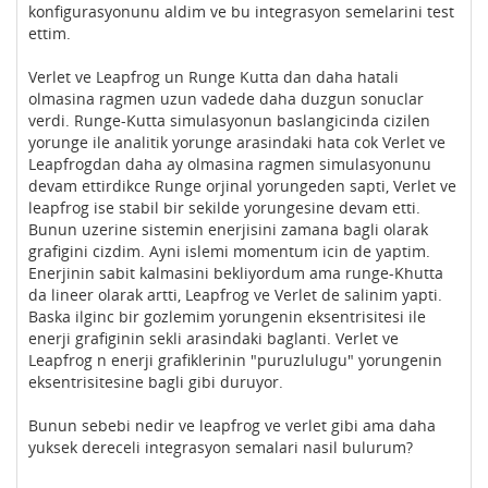
konfigurasyonunu aldim ve bu integrasyon semelarini test
ettim.
Verlet ve Leapfrog un Runge Kutta dan daha hatali
olmasina ragmen uzun vadede daha duzgun sonuclar
verdi. Runge-Kutta simulasyonun baslangicinda cizilen
yorunge ile analitik yorunge arasindaki hata cok Verlet ve
Leapfrogdan daha ay olmasina ragmen simulasyonunu
devam ettirdikce Runge orjinal yorungeden sapti, Verlet ve
leapfrog ise stabil bir sekilde yorungesine devam etti.
Bunun uzerine sistemin enerjisini zamana bagli olarak
grafigini cizdim. Ayni islemi momentum icin de yaptim.
Enerjinin sabit kalmasini bekliyordum ama runge-Khutta
da lineer olarak artti, Leapfrog ve Verlet de salinim yapti.
Baska ilginc bir gozlemim yorungenin eksentrisitesi ile
enerji grafiginin sekli arasindaki baglanti. Verlet ve
Leapfrog n enerji grafiklerinin "puruzlulugu" yorungenin
eksentrisitesine bagli gibi duruyor.
Bunun sebebi nedir ve leapfrog ve verlet gibi ama daha
yuksek dereceli integrasyon semalari nasil bulurum?