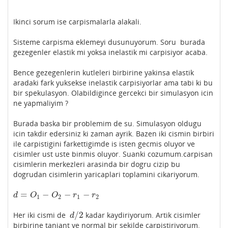
Ikinci sorum ise carpismalarla alakali.
Sisteme carpisma eklemeyi dusunuyorum. Soru burada
gezegenler elastik mi yoksa inelastik mi carpisiyor acaba.
Bence gezegenlerin kutleleri birbirine yakinsa elastik
aradaki fark yuksekse inelastik carpisiyorlar ama tabi ki bu
bir spekulasyon. Olabildigince gercekci bir simulasyon icin
ne yapmaliyim ?
Burada baska bir problemim de su. Simulasyon oldugu
icin takdir edersiniz ki zaman ayrik. Bazen iki cismin birbiri
ile carpistigini farkettigimde is isten gecmis oluyor ve
cisimler ust uste binmis oluyor. Suanki cozumum.carpisan
cisimlerin merkezleri arasinda bir dogru cizip bu
dogrudan cisimlerin yaricaplari toplamini cikariyorum.
=
−
−
−
d
=
O
1
−
O
2
−
r
1
−
r
2
d
O
O
r
r
1
2
1
2
/
2
Her iki cismi de
kadar kaydiriyorum. Artik cisimler
d
/
2
d
birbirine tanjant ve normal bir sekilde carpistiriyorum.