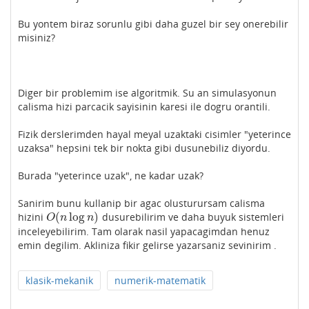
Bu yontem biraz sorunlu gibi daha guzel bir sey onerebilir
misiniz?
Diger bir problemim ise algoritmik. Su an simulasyonun
calisma hizi parcacik sayisinin karesi ile dogru orantili.
Fizik derslerimden hayal meyal uzaktaki cisimler "yeterince
uzaksa" hepsini tek bir nokta gibi dusunebiliz diyordu.
Burada "yeterince uzak", ne kadar uzak?
Sanirim bunu kullanip bir agac olusturursam calisma
(
log
)
hizini
dusurebilirim ve daha buyuk sistemleri
O
(
n
log
n
)
O
n
n
inceleyebilirim. Tam olarak nasil yapacagimdan henuz
emin degilim. Akliniza fikir gelirse yazarsaniz sevinirim .
klasik-mekanik
numerik-matematik