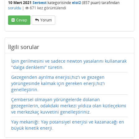
10 Mart 2021
Serbest
kategorisinde
eloi2
(
857
puan)
tarafından
soruldu
|
671
kez görüntülendi
Cevap
Yorum
İlgili sorular
İpin gerilmesini ve sadece newton yasalarını kullanarak
"dalga denklemi" türetin.
Gezegenden ayrılma enerjisi,hız'ı ve gezegen
yörüngesinde kalmak için gereken enerji,hız'ı
genelleştirin.
Çembersel olmayan yörüngelerde dolanan
gezegenlerin, odakdaki merkezi yıldıza olan kütleçekimi
ve merkezkaç kuvvetini genelleştiriniz.
Yay mekaniği: Yay potansiyel enerjisi ve kazanacağı en
büyük kinetik enerji.