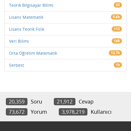
Teorik Bilgisayar Bilimi
32
Lisans Matematik
5.6k
Lisans Teorik Fizik
112
Veri Bilimi
145
Orta Öğretim Matematik
12.7k
Serbest
1k
20,359
Soru
21,912
Cevap
73,672
Yorum
3,978,219
Kullanıcı