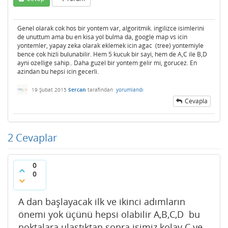
Genel olarak cok hos bir yontem var, algoritmik. ingilizce isimlerini
de unuttum ama bu en kisa yol bulma da, google map vs icin
yontemler, yapay zeka olarak eklemek icin agac (tree) yontemiyle
bence cok hizli bulunabilir. Hem 5 kucuk bir sayi, hem de A,C ile B,D
ayni ozellige sahip.. Daha guzel bir yontem gelir mi, gorucez. En
azindan bu hepsi icin gecerli.
19 Şubat 2015
Sercan
tarafından
yorumlandı
Cevapla
2
Cevaplar
0
0
A dan başlayacak ilk ve ikinci adımların
önemi yok üçünü hepsi olabilir A,B,C,D bu
noktalara ulaştıktan sonra işimiz kolay C ye