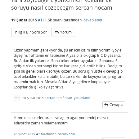
soruyu nasil cozeecegm sercan hocam
19 Şubat 2015
AT
(
1.5k
puan)
tarafından
cevaplandı
Ilgili Bir Soru Sor
Yorum
Cizim yapmam gerekiyor da, şu an için çizim bilmiyorum. Şöyle
diyeyim. Tahtanın en tepesine A yazıp, 3 ok çizip B C D yazarız.
Bu A'dan ilk yolumuz. Sona teker teker uygularız. Sonunda 5
gidişle A'dan herhangi birine kaç kere gidilebilir biliriz. Dediğim
gibi bu genel olarak soruyu çözer. Bu soru için üstteki cevap gibi
özel teknikler kullanılabilir, bu tarz ekler de koyuyorlar, programı
hızlandırmak için. Mesela A'dan A'ya gidince loop oluyor.
Loop'lar da işi kolaylaştırır vs.
20 Şubat 2015
Sercan
tarafından
yorumlandı
Cevapla
Hmm tesekkurler arastiracagim agac yonteminj merak
ediyordm zaman bulamamistm
20 Şubat 2015
AT
tarafından
yorumlandı