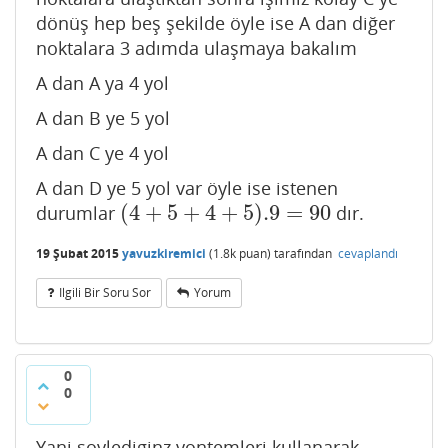
dönüş hep beş şekilde öyle ise A dan diğer
noktalara 3 adımda ulaşmaya bakalım
A dan A ya 4 yol
A dan B ye 5 yol
A dan C ye 4 yol
A dan D ye 5 yol var öyle ise istenen
(
4
+
5
+
4
+
5
)
.9
=
90
durumlar
dır.
(
4
+
5
+
4
+
5
)
.9
=
90
19 Şubat 2015
yavuzkiremici
(
1.8k
puan)
tarafından
cevaplandı
Ilgili Bir Soru Sor
Yorum
0
0
Yani soylediginz yontemleri kullanarak