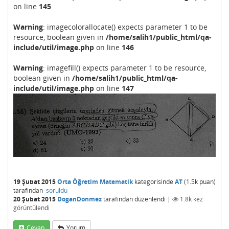
on line
145
Warning
: imagecolorallocate() expects parameter 1 to be
resource, boolean given in
/home/salih1/public_html/qa-
include/util/image.php
on line
146
Warning
: imagefill() expects parameter 1 to be resource,
boolean given in
/home/salih1/public_html/qa-
include/util/image.php
on line
147
19 Şubat 2015
Orta Öğretim Matematik
kategorisinde
AT
(
1.5k
puan)
tarafından
soruldu
20 Şubat 2015
DoganDonmez
tarafından
düzenlendi
|
1.8k
kez
görüntülendi
Cevap
Yorum