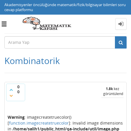
Akademisyenler öncülüğünde matematik/fizik/bilgisayar bilimleri soru
cevap platformu
Toggle
navigation
Kombinatorik
0
1.8k
kez
0
görüntülendi
Warning
: imagecreatetruecolor()
[
function.imagecreatetruecolor
]: Invalid image dimensions
in
/home/salih1/public_html/qa-include/util/image.php