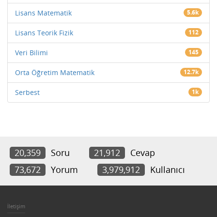
Lisans Matematik
5.6k
Lisans Teorik Fizik
112
Veri Bilimi
145
Orta Öğretim Matematik
12.7k
Serbest
1k
20,359
Soru
21,912
Cevap
73,672
Yorum
3,979,912
Kullanıcı
İletişim