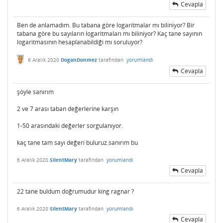
Cevapla
Ben de anlamadım. Bu tabana göre logaritmalar mı biliniyor? Bir
tabana göre bu sayıların logaritmaları mı biliniyor? Kaç tane sayının
logaritmasının hesaplanabildiği mı soruluyor?
6 Aralık 2020
DoganDonmez
tarafından
yorumlandı
Cevapla
şöyle sanırım
2 ve 7 arası taban değerlerine karşın
1-50 arasındaki değerler sorgulanıyor.
kaç tane tam sayı değeri buluruz.sanırım bu
6 Aralık 2020
SilentMary
tarafından
yorumlandı
Cevapla
22 tane buldum doğrumudur king ragnar ?
6 Aralık 2020
SilentMary
tarafından
yorumlandı
Cevapla