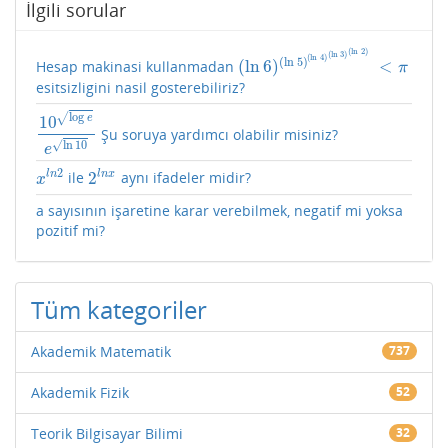
İlgili sorular
(
ln
2
)
(
ln
3
)
(
ln
4
)
(
ln
5
)
(
ln
6
)
<
Hesap makinasi kullanmadan
(
ln
6
)
(
ln
5
)
(
ln
4
)
(
ln
3
)
(
ln
2
)
<
π
π
esitsizligini nasil gosterebiliriz?
log
√
10
e
Şu soruya yardımcı olabilir misiniz?
10
log
e
e
ln
10
√
ln
10
e
2
2
l
n
x
l
n
ile
aynı ifadeler midir?
x
l
n
2
2
l
n
x
x
a sayısının işaretine karar verebilmek, negatif mi yoksa
pozitif mi?
Tüm kategoriler
Akademik Matematik
737
Akademik Fizik
52
Teorik Bilgisayar Bilimi
32