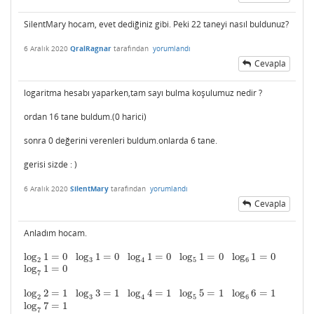
SilentMary hocam, evet dediğiniz gibi. Peki 22 taneyi nasıl buldunuz?
6 Aralık 2020
QralRagnar
tarafından
yorumlandı
Cevapla
logaritma hesabı yaparken,tam sayı bulma koşulumuz nedir ?
ordan 16 tane buldum.(0 harici)
sonra 0 değerini verenleri buldum.onlarda 6 tane.
gerisi sizde : )
6 Aralık 2020
SilentMary
tarafından
yorumlandı
Cevapla
Anladım hocam.
log
1
=
0
log
1
=
0
log
1
=
0
log
1
=
0
log
1
=
0
log
2
1
=
0
log
3
1
=
0
log
4
1
=
0
log
5
1
=
0
log
6
1
=
0
2
3
4
5
6
log
1
=
0
log
7
1
=
0
7
log
2
=
1
log
3
=
1
log
4
=
1
log
5
=
1
log
6
=
1
log
2
2
=
1
log
3
3
=
1
log
4
4
=
1
log
5
5
=
1
log
6
6
=
1
2
3
4
5
6
log
7
=
1
log
7
7
=
1
7