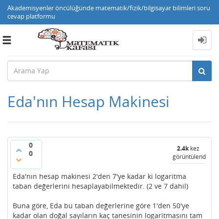
Akademisyenler öncülüğünde matematik/fizik/bilgisayar bilimleri soru
cevap platformu
Toggle
navigation
Eda'nın Hesap Makinesi
0
2.4k
kez
0
görüntülendi
Eda'nın hesap makinesi 2'den 7'ye kadar ki logaritma
taban değerlerini hesaplayabilmektedir. (2 ve 7 dahil)
Buna göre, Eda bu taban değerlerine göre 1'den 50'ye
kadar olan doğal sayıların kaç tanesinin logaritmasını tam