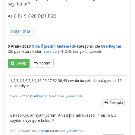
sayı bulur?
A)18 B)19 C)20 D)21 E)22
logaritma
5 Aralık 2020
Orta Öğretim Matematik
kategorisinde
QralRagnar
(
26
puan)
tarafından
soruldu
|
2.4k
kez görüntülendi
Cevap
Yorum
1,2,3,4,5,6,7,8,9,16,25,27,32,36,49 cevabı bu şekilde buluyorum. 15
tane ediyor.
5 Aralık 2020
QralRagnar
tarafından
yorumlandı
Cevapla
Ben soruyu anlayamıyorum. Anladığın halini yazabilir misin? Bu
sayıları neye göre buldun?
6 Aralık 2020
Sercan
tarafından
yorumlandı