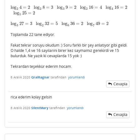
log
4
=
2
log
8
=
3
log
9
=
2
log
16
=
4
log
16
=
2
log
2
4
=
2
log
2
8
=
3
log
3
9
=
2
log
2
16
=
4
log
4
16
=
2
2
2
3
2
4
log
25
=
2
log
5
25
=
2
5
log
27
=
3
log
32
=
5
log
36
=
2
log
49
=
2
log
3
27
=
3
log
2
32
=
5
log
6
36
=
2
log
7
49
=
2
3
2
6
7
Toplamda 22 tane ediyor.
Fakat tekrar soruyu okudum :) Soru farklı bir şey anlatıyor gibi geldi.
O halde 1,4 ve 16 sayılarını birer kez saymamız gerekirdi ve 15
bulurduk. Ne yazık ki cevaplarda 15 yok :)
Tekrardan teşekkür ederim hocam.
6 Aralık 2020
QralRagnar
tarafından
yorumlandı
Cevapla
rica ederim kolay gelsin
6 Aralık 2020
SilentMary
tarafından
yorumlandı
Cevapla