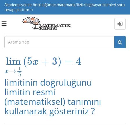
Akademisyenler öncülüğünde matematik/fizik/bilgisayar bilimleri soru
cevap platformu
Toggle
navigation
lim
(
5
+
3
)
=
4
lim
x
→
1
5
(
5
x
+
3
)
=
4
x
1
→
x
5
limitinin doğruluğunu
limitin resmi
(matematiksel) tanımını
kullanarak gösteriniz ?