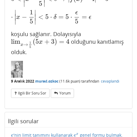
∣
∣
5
1
∣
∣
ϵ
⋅
−
<
5
⋅
=
5
⋅
=
∣
∣
x
δ
ϵ
∣
∣
5
5
koşulu sağlanır. Dolayısıyla
lim
(
5
+
3
)
=
4
olduğunu kanıtlamış
lim
x
→
1
5
(
5
x
+
3
)
=
4
x
1
→
x
5
olduk.
9 Aralık 2022
murad.ozkoc
(
11.6k
puan)
tarafından
cevaplandı
Ilgili Bir Soru Sor
Yorum
İlgili sorular
x
'nin limit tanımını kullanarak
genel formu bulmak.
e
e
x
e
e